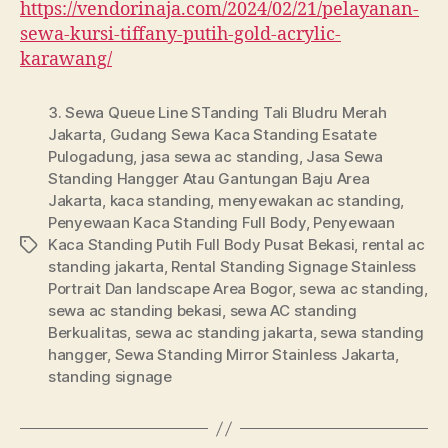
https://vendorinaja.com/2024/02/21/pelayanan-
sewa-kursi-tiffany-putih-gold-acrylic-
karawang/
3. Sewa Queue Line STanding Tali Bludru Merah
Jakarta
,
Gudang Sewa Kaca Standing Esatate
Pulogadung
,
jasa sewa ac standing
,
Jasa Sewa
Standing Hangger Atau Gantungan Baju Area
Jakarta
,
kaca standing
,
menyewakan ac standing
,
Penyewaan Kaca Standing Full Body
,
Penyewaan
Kaca Standing Putih Full Body Pusat Bekasi
,
rental ac
Tags
standing jakarta
,
Rental Standing Signage Stainless
Portrait Dan landscape Area Bogor
,
sewa ac standing
,
sewa ac standing bekasi
,
sewa AC standing
Berkualitas
,
sewa ac standing jakarta
,
sewa standing
hangger
,
Sewa Standing Mirror Stainless Jakarta
,
standing signage