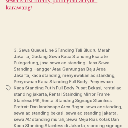
sewa-kursi-tiffany-putih-gold-acrylic-
karawang/
3. Sewa Queue Line STanding Tali Bludru Merah
Jakarta
,
Gudang Sewa Kaca Standing Esatate
Pulogadung
,
jasa sewa ac standing
,
Jasa Sewa
Standing Hangger Atau Gantungan Baju Area
Jakarta
,
kaca standing
,
menyewakan ac standing
,
Penyewaan Kaca Standing Full Body
,
Penyewaan
Kaca Standing Putih Full Body Pusat Bekasi
,
rental ac
Tags
standing jakarta
,
Rental Stainding Mirror Frame
Stainless PIK
,
Rental Standing Signage Stainless
Portrait Dan landscape Area Bogor
,
sewa ac standing
,
sewa ac standing bekasi
,
sewa ac standing jakarta
,
sewa AC standing murah
,
Sewa Meja Rias Kotak Dan
Kaca Standing Stainless di Jakarta
,
standing signage