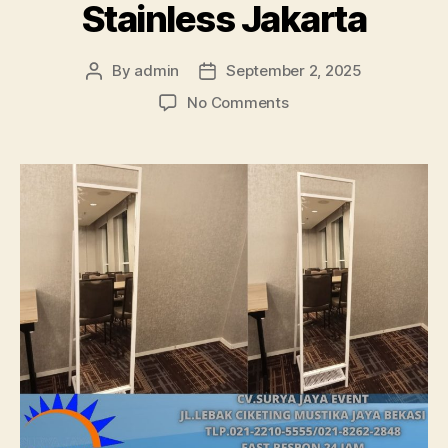
Stainless Jakarta
By
admin
September 2, 2025
Post
Post
author
date
on
No Comments
Sewa
Standing
Mirror
Stainless
Jakarta