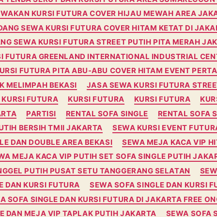
EWAKAN KURSI FUTURA COVER HIJAU MEWAH AREA JAK
DANG SEWA KURSI FUTURA COVER HITAM KETAT DI JAKA
NG SEWA KURSI FUTURA STREET PUTIH PITA MERAH JA
I FUTURA GREENLAND INTERNATIONAL INDUSTRIAL CENTE
URSI FUTURA PITA ABU-ABU COVER HITAM EVENT PERT
K MELIMPAH BEKASI
JASA SEWA KURSI FUTURA STREE
 KURSI FUTURA
KURSI FUTURA
KURSI FUTURA
KUR
ARTA
PARTISI
RENTAL SOFA SINGLE
RENTAL SOFA S
UTIH BERSIH TMII JAKARTA
SEWA KURSI EVENT FUTUR
LE DAN DOUBLE AREA BEKASI
SEWA MEJA KACA VIP H
WA MEJA KACA VIP PUTIH SET SOFA SINGLE PUTIH JAKA
NGGEL PUTIH PUSAT SETU TANGGERANG SELATAN
SEW
E DAN KURSI FUTURA
SEWA SOFA SINGLE DAN KURSI F
A SOFA SINGLE DAN KURSI FUTURA DI JAKARTA FREE ON
E DAN MEJA VIP TAPLAK PUTIH JAKARTA
SEWA SOFA S