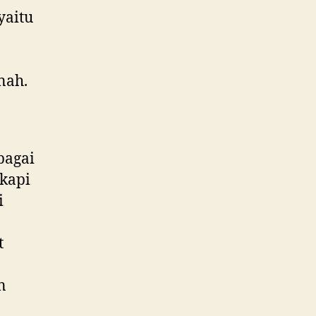
yaitu
nah.
bagai
kapi
i
t
n