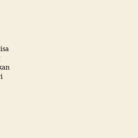
isa
g
nkan
i