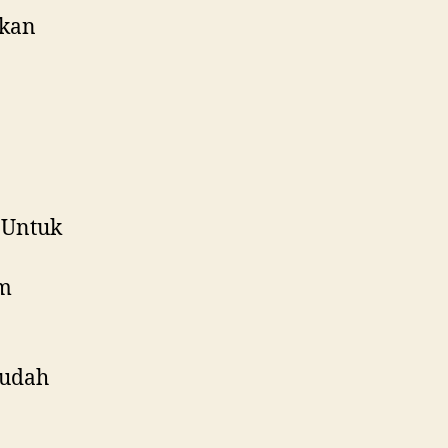
ikan
. Untuk
am
sudah