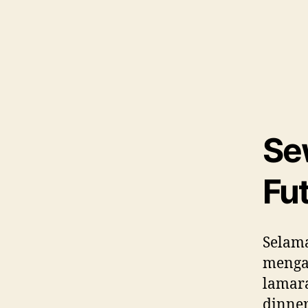
Se
Fut
Selama
mengad
lamara
dinner