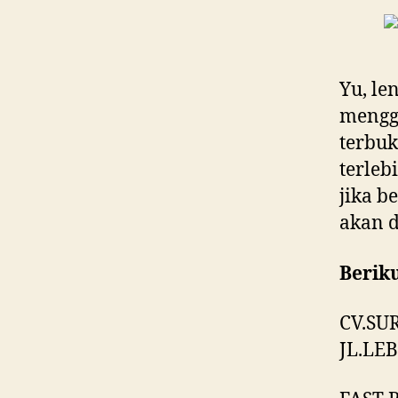
Yu, le
mengg
terbuk
terleb
jika b
akan d
Berik
CV.SU
JL.LE