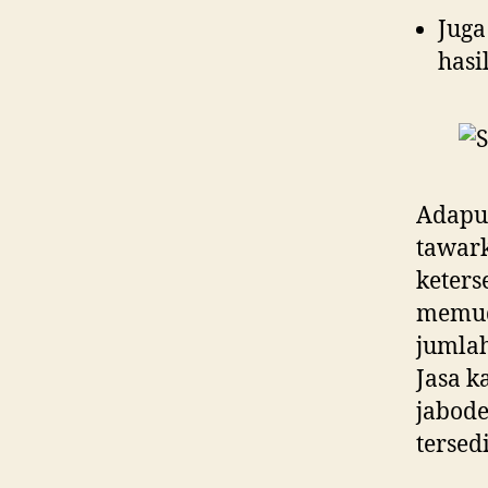
Jug
hasi
Adapun
tawark
keters
memud
jumlah
Jasa k
jabode
tersed