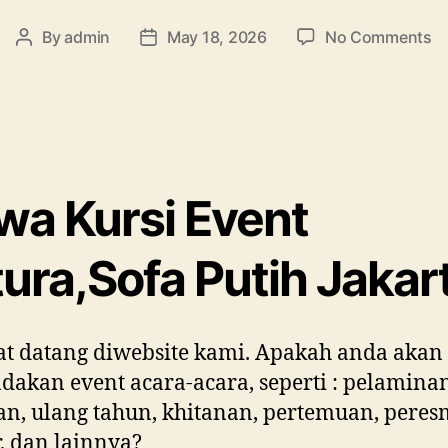
o
By
admin
May 18, 2026
No Comments
Post
Post
S
author
date
Ku
Ev
Fu
Pu
Ja
wa Kursi Event
ura,Sofa Putih Jakar
t datang diwebsite kami. Apakah anda akan
akan event acara-acara, seperti : pelaminan
n, ulang tahun, khitanan, pertemuan, peres
, dan lainnya?