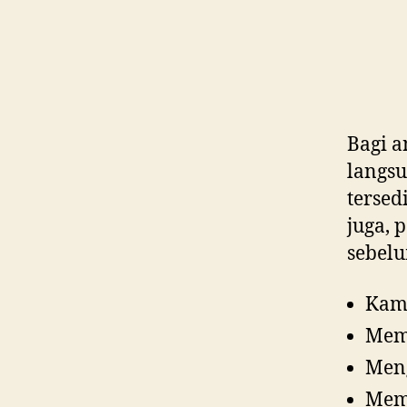
Bagi a
langs
tersed
juga, 
sebelu
Kami
Mem
Men
Mem