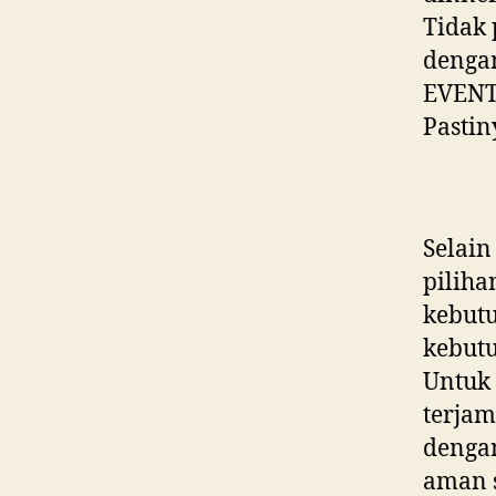
Tidak 
denga
EVENT
Pastin
Selain
piliha
kebutu
kebut
Untuk 
terjam
denga
aman 