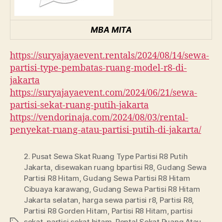
MBA MITA
https://suryajayaevent.rentals/2024/08/14/sewa-
partisi-type-pembatas-ruang-model-r8-di-
jakarta
https://suryajayaevent.com/2024/06/21/sewa-
partisi-sekat-ruang-putih-jakarta
https://vendorinaja.com/2024/08/03/rental-
penyekat-ruang-atau-partisi-putih-di-jakarta/
2. Pusat Sewa Skat Ruang Type Partisi R8 Putih
Jakarta
,
disewakan ruang bpartisi R8
,
Gudang Sewa
Partisi R8 Hitam
,
Gudang Sewa Partisi R8 Hitam
Cibuaya karawang
,
Gudang Sewa Partisi R8 Hitam
Jakarta selatan
,
harga sewa partisi r8
,
Partisi R8
,
Partisi R8 Gorden Hitam
,
Partisi R8 Hitam
,
partisi
sekat
,
partisi sekat hitam
,
Rental Sekat Ruang Atau