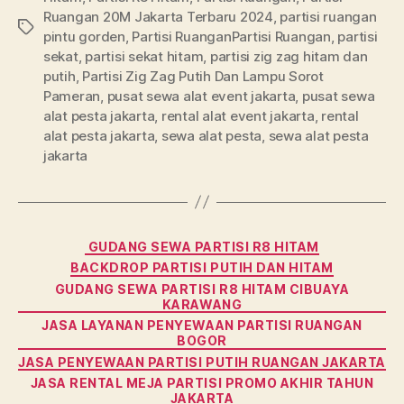
Ruangan 20M Jakarta Terbaru 2024
,
partisi ruangan
Tags
pintu gorden
,
Partisi RuanganPartisi Ruangan
,
partisi
sekat
,
partisi sekat hitam
,
partisi zig zag hitam dan
putih
,
Partisi Zig Zag Putih Dan Lampu Sorot
Pameran
,
pusat sewa alat event jakarta
,
pusat sewa
alat pesta jakarta
,
rental alat event jakarta
,
rental
alat pesta jakarta
,
sewa alat pesta
,
sewa alat pesta
jakarta
Categories
GUDANG SEWA PARTISI R8 HITAM
BACKDROP PARTISI PUTIH DAN HITAM
GUDANG SEWA PARTISI R8 HITAM CIBUAYA
KARAWANG
JASA LAYANAN PENYEWAAN PARTISI RUANGAN
BOGOR
JASA PENYEWAAN PARTISI PUTIH RUANGAN JAKARTA
JASA RENTAL MEJA PARTISI PROMO AKHIR TAHUN
JAKARTA