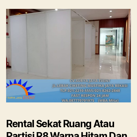
Sekat
Ruang
Atau
Partisi
R8
Warna
Hitam
Dan
Putih
Jakarta
Rental Sekat Ruang Atau
Partisi R8 Warna Hitam Dan