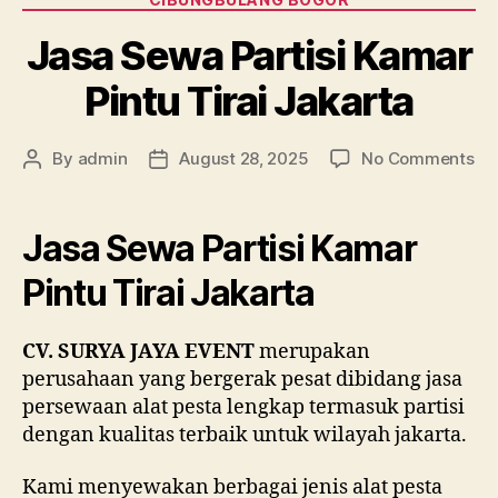
Jasa Sewa Partisi Kamar
Pintu Tirai Jakarta
on
By
admin
August 28, 2025
No Comments
Post
Post
Ja
author
date
Se
Par
Jasa Sewa Partisi Kamar
Ka
Pin
Pintu Tirai Jakarta
Tir
Ja
CV. SURYA JAYA EVENT
merupakan
perusahaan yang bergerak pesat dibidang jasa
persewaan alat pesta lengkap termasuk partisi
dengan kualitas terbaik untuk wilayah jakarta.
Kami menyewakan berbagai jenis alat pesta