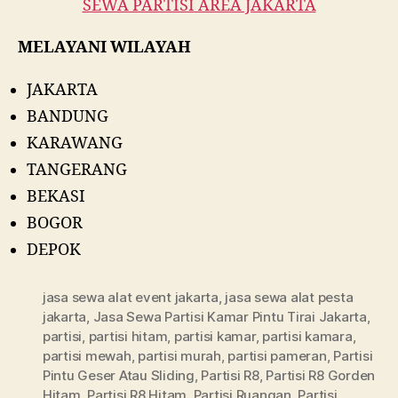
SEWA PARTISI AREA JAKARTA
MELAYANI WILAYAH
JAKARTA
BANDUNG
KARAWANG
TANGERANG
BEKASI
BOGOR
DEPOK
jasa sewa alat event jakarta
,
jasa sewa alat pesta
jakarta
,
Jasa Sewa Partisi Kamar Pintu Tirai Jakarta
,
partisi
,
partisi hitam
,
partisi kamar
,
partisi kamara
,
partisi mewah
,
partisi murah
,
partisi pameran
,
Partisi
Pintu Geser Atau Sliding
,
Partisi R8
,
Partisi R8 Gorden
Hitam
,
Partisi R8 Hitam
,
Partisi Ruangan
,
Partisi