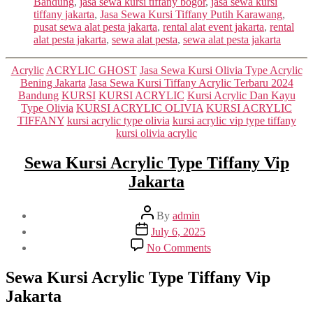
Bandung
,
jasa sewa kursi tiffany bogor
,
jasa sewa kursi
tiffany jakarta
,
Jasa Sewa Kursi Tiffany Putih Karawang
,
pusat sewa alat pesta jakarta
,
rental alat event jakarta
,
rental
alat pesta jakarta
,
sewa alat pesta
,
sewa alat pesta jakarta
Categories
Acrylic
ACRYLIC GHOST
Jasa Sewa Kursi Olivia Type Acrylic
Bening Jakarta
Jasa Sewa Kursi Tiffany Acrylic Terbaru 2024
Bandung
KURSI
KURSI ACRYLIC
Kursi Acrylic Dan Kayu
Type Olivia
KURSI ACRYLIC OLIVIA
KURSI ACRYLIC
TIFFANY
kursi acrylic type olivia
kursi acrylic vip type tiffany
kursi olivia acrylic
Sewa Kursi Acrylic Type Tiffany Vip
Jakarta
Post
By
admin
author
Post
July 6, 2025
date
on
No Comments
Sewa
Kursi
Sewa Kursi Acrylic Type Tiffany Vip
Acrylic
Jakarta
Type
Tiffany