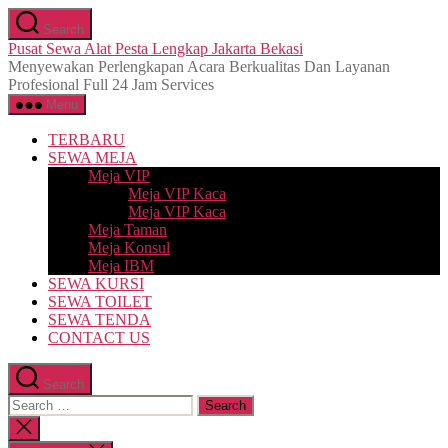
Skip
Search
to
Pusat Sewa Alat Pesta Lengkap Jakarta Bekasi
the
Menyewakan Perlengkapan Acara Berkualitas Dan Layanan
content
Profesional Full 24 Jam Services
Menu
TERBARU
SEWA MEJA
Meja VIP
Meja VIP Kaca
Meja VIP Kaca
Meja Taman
Meja Konsul
Meja IBM
SEWA KURSI
SEWA TOILET
SEWA TENDA
CONTACT US
Search
Search
for:
Close
search