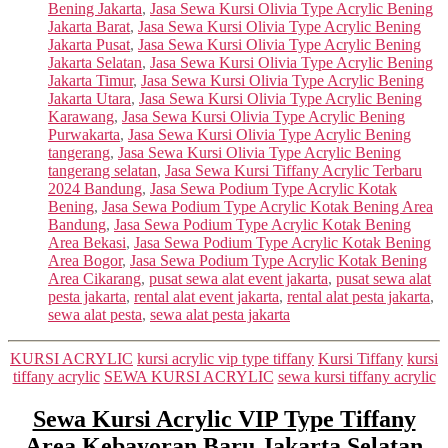
Bening Jakarta
,
Jasa Sewa Kursi Olivia Type Acrylic Bening
Jakarta Barat
,
Jasa Sewa Kursi Olivia Type Acrylic Bening
Jakarta Pusat
,
Jasa Sewa Kursi Olivia Type Acrylic Bening
Jakarta Selatan
,
Jasa Sewa Kursi Olivia Type Acrylic Bening
Jakarta Timur
,
Jasa Sewa Kursi Olivia Type Acrylic Bening
Jakarta Utara
,
Jasa Sewa Kursi Olivia Type Acrylic Bening
Karawang
,
Jasa Sewa Kursi Olivia Type Acrylic Bening
Purwakarta
,
Jasa Sewa Kursi Olivia Type Acrylic Bening
tangerang
,
Jasa Sewa Kursi Olivia Type Acrylic Bening
tangerang selatan
,
Jasa Sewa Kursi Tiffany Acrylic Terbaru
2024 Bandung
,
Jasa Sewa Podium Type Acrylic Kotak
Bening
,
Jasa Sewa Podium Type Acrylic Kotak Bening Area
Bandung
,
Jasa Sewa Podium Type Acrylic Kotak Bening
Area Bekasi
,
Jasa Sewa Podium Type Acrylic Kotak Bening
Area Bogor
,
Jasa Sewa Podium Type Acrylic Kotak Bening
Area Cikarang
,
pusat sewa alat event jakarta
,
pusat sewa alat
pesta jakarta
,
rental alat event jakarta
,
rental alat pesta jakarta
,
sewa alat pesta
,
sewa alat pesta jakarta
Categories
KURSI ACRYLIC
kursi acrylic vip type tiffany
Kursi Tiffany
kursi
tiffany acrylic
SEWA KURSI ACRYLIC
sewa kursi tiffany acrylic
Sewa Kursi Acrylic VIP Type Tiffany
Area Kebayoran Baru Jakarta Selatan