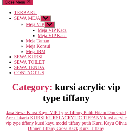
Close Menu
TERBARU
SEWA MEJA
Show
sub
Meja VIP
Show
menu
sub
Meja VIP Kaca
menu
Meja VIP Kaca
Meja Taman
Meja Konsul
Meja IBM
SEWA KURSI
SEWA TOILET
SEWA TENDA
CONTACT US
Category:
kursi acrylic vip
type tiffany
Categories
Jasa Sewa Kursi Kayu VIP Type Tiffany Putih Hitam Dan Gold
Area Jakarta
KURSI
KURSI ACRYLIC TIFFANY
kursi acrylic
vip type tiffany
kursi kayu model tiffany putih
Kursi Kayu Olivia
Dinner Tiffany Cross Back
Kursi Tiffany