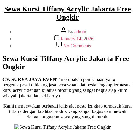
Sewa Kursi Tiffany Acrylic Jakarta Free
Ongkir
Post
By
admin
author
Post
January 14, 2026
date
on
No Comments
Sewa
Kursi
Sewa Kursi Tiffany Acrylic Jakarta Free
Tiffany
Ongkir
Acrylic
Jakarta
Free
CV. SURYA JAYA EVENT
merupakan perusahaan yang
Ongkir
bergerak pesat dibidang jasa persewaan alat pesta lengkap termasuk
kursi acrylic dengan kualitas produk yang sangat bagus siap kirim
wilayah jakarta dan sekitarnya.
Kami menyewakan berbagai jenis alat pesta lengkap termasuk kursi
tiffany dengan kualitas produk yang sangat bagus dan mewah
dengan anggaran sewa yang sangat murah.