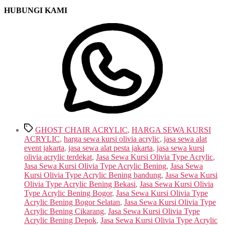
HUBUNGI KAMI
Tags
GHOST CHAIR ACRYLIC
,
HARGA SEWA KURSI
ACRYLIC
,
harga sewa kursi olivia acrylic
,
jasa sewa alat
event jakarta
,
jasa sewa alat pesta jakarta
,
jasa sewa kursi
olivia acrylic terdekat
,
Jasa Sewa Kursi Olivia Type Acrylic
,
Jasa Sewa Kursi Olivia Type Acrylic Bening
,
Jasa Sewa
Kursi Olivia Type Acrylic Bening bandung
,
Jasa Sewa Kursi
Olivia Type Acrylic Bening Bekasi
,
Jasa Sewa Kursi Olivia
Type Acrylic Bening Bogor
,
Jasa Sewa Kursi Olivia Type
Acrylic Bening Bogor Selatan
,
Jasa Sewa Kursi Olivia Type
Acrylic Bening Cikarang
,
Jasa Sewa Kursi Olivia Type
Acrylic Bening Depok
,
Jasa Sewa Kursi Olivia Type Acrylic