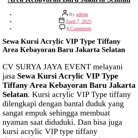
Post
By
admin
author
Post
April 7, 2025
date
on
8 Comments
Sewa
Kursi
Sewa Kursi Acrylic VIP Type Tiffany
Acrylic
Area Kebayoran Baru Jakarta Selatan
VIP
Type
Tiffany
CV SURYA JAYA EVENT melayani
Area
Kebayoran
jasa
Sewa Kursi Acrylic VIP Type
Baru
Jakarta
Tiffany Area Kebayoran Baru Jakarta
Selatan
Selatan
. Kursi acrylic VIP Type tiffany
dilengkapi dengan bantal duduk yang
sangat empuk sehingga membuat
nyaman saat diduduki. Dan bisa juga
kursi acrylic VIP type tiffany