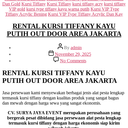
Dan Gold
Kursi Tiffany
Kursi Tiffany
kursi tiffany acry
kursi tiffany
VIP gold
kursi type tiffany kayu warna putih
Kursi VIP Type
Tiffany Acrylic Bening
Kursi VIP Type Tiffany Acrylic Dan Kay
RENTAL KURSI TIFFANY KAYU
PUTIH OUT DOOR AREA JAKARTA
Post
By
admin
author
Post
November 29, 2025
date
on
No Comments
RENTAL
KURSI
RENTAL KURSI TIFFANY KAYU
TIFFANY
PUTIH OUT DOOR AREA JAKARTA
KAYU
PUTIH
OUT
Jasa persewaan kami menyewakan berbagai jenis alat pesta lengkap
DOOR
termasuk kursi tiffany dengan kualitas produk yang sangat bagus
AREA
dan mewah dengan harga sewa yang sangat ekonomis.
JAKARTA
CV. SURYA JAYA EVENT merupakan perusahaan yang
bergerak pesat dibidang jasa persewaan alat pesta lengkap
termasuk kursi tiffany dengan harga ekonomis siap kirim