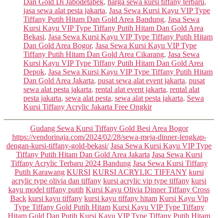
Dan Gold Di Jabodetabek
,
harga sewa kursi tiffany terbaru
,
jasa sewa alat pesta jakarta
,
Jasa Sewa Kursi Kayu VIP Type
Tiffany Putih Hitam Dan Gold Area Bandung
,
Jasa Sewa
Kursi Kayu VIP Type Tiffany Putih Hitam Dan Gold Area
Bekasi
,
Jasa Sewa Kursi Kayu VIP Type Tiffany Putih Hitam
Dan Gold Area Bogor
,
Jasa Sewa Kursi Kayu VIP Type
Tiffany Putih Hitam Dan Gold Area Cikarang
,
Jasa Sewa
Kursi Kayu VIP Type Tiffany Putih Hitam Dan Gold Area
Depok
,
Jasa Sewa Kursi Kayu VIP Type Tiffany Putih Hitam
Dan Gold Area Jakarta
,
pusat sewa alat event jakarta
,
pusat
sewa alat pesta jakarta
,
rental alat event jakarta
,
rental alat
pesta jakarta
,
sewa alat pesta
,
sewa alat pesta jakarta
,
Sewa
Kursi Tiffany Acrylic Jakarta Free Ongkir
Categories
Gudang Sewa Kursi Tiffany Gold Besi Area Bogor
https://vendorinaja.com/2024/02/28/sewa-meja-dinner-lengkap-
dengan-kursi-tiffany-gold-bekasi/
Jasa Sewa Kursi Kayu VIP Type
Tiffany Putih Hitam Dan Gold Area Jakarta
Jasa Sewa Kursi
Tiffany Acrylic Terbaru 2024 Bandung
Jasa Sewa Kursi Tiffany
Putih Karawang
KURSI
KURSI ACRYLIC TIFFANY
kursi
acrylic type olivia dan tiffany
kursi acrylic vip type tiffany
kursi
kayu model tiffany putih
Kursi Kayu Olivia Dinner Tiffany Cross
Back
kursi kayu tiffany
kursi kayu tiffany hitam
Kursi Kayu Vip
Type Tiffany Gold Putih Hitam
Kursi Kayu VIP Type Tiffany
Hitam Gold Dan Putih
Kursi Kayu VIP Type Tiffany Putih Hitam