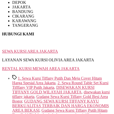
DEPOK
JAKARTA
BANDUNG
CIKARANG
KARAWANG
TANGERANG
HUBUNGI KAMI
SEWA KURSI AREA JAKARTA
LAYANAN SEWA KURSI OLIVIA AREA JAKARTA
RENTAL KURSI MEWAH AREA JAKARTA
Tags
1. Sewa Kursi Tiffany Putih Dan Meja Cover Hitam
Harga Spesial Area Jakarta
,
2. Sewa Round Table Set Kursi
Tifffany VIP Putih Jakarta
,
DISEWAKAN KURSI
TIFFANY GOLD WILAYAH JAKARTA
,
disewakan kursi
tiffany jakarta
,
Gudang Sewa Kursi Tiffany Gold Besi Area
Bogor
,
GUDANG SEWA KURSI TIFFANY KAYU
BERKUALITAS TERBAIK DAN HARGA EKONOMIS
AREA BEKASI
,
Gudang Sewa Kursi Tiffany Putih Hitam