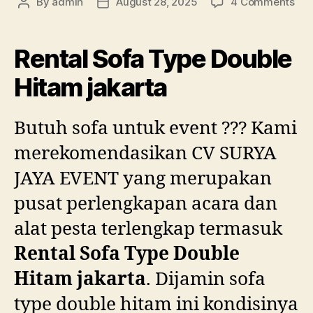
on
By
admin
August 28, 2025
4 Comments
Post
Post
Ren
author
date
Sof
Typ
Rental Sofa Type Double
Dou
Hit
Hitam jakarta
jak
Butuh sofa untuk event ??? Kami
merekomendasikan CV SURYA
JAYA EVENT yang merupakan
pusat perlengkapan acara dan
alat pesta terlengkap termasuk
Rental Sofa Type Double
Hitam jakarta
. Dijamin sofa
type double hitam ini kondisinya