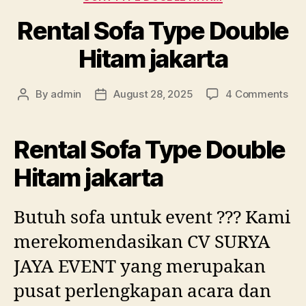
Rental Sofa Type Double
Hitam jakarta
on
By
admin
August 28, 2025
4 Comments
Post
Post
Ren
author
date
Sof
Typ
Rental Sofa Type Double
Dou
Hit
Hitam jakarta
jak
Butuh sofa untuk event ??? Kami
merekomendasikan CV SURYA
JAYA EVENT yang merupakan
pusat perlengkapan acara dan