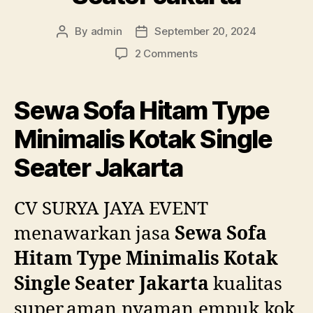
By
admin
September 20, 2024
Post
Post
author
date
on
2 Comments
Sewa
Sofa
Hitam
Sewa Sofa Hitam Type
Type
Minimalis
Minimalis Kotak Single
Kotak
Seater Jakarta
Single
Seater
Jakarta
CV SURYA JAYA EVENT
menawarkan jasa
Sewa Sofa
Hitam Type Minimalis Kotak
Single Seater Jakarta
kualitas
super,aman,nyaman,empuk,kok