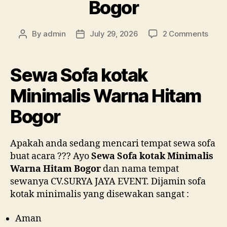
Bogor
on
By
admin
July 29, 2026
2 Comments
Post
Post
Sew
author
date
Sofa
kota
Sewa Sofa kotak
Minim
Warn
Minimalis Warna Hitam
Hita
Bogor
Bogo
Apakah anda sedang mencari tempat sewa sofa
buat acara ??? Ayo
Sewa Sofa kotak Minimalis
Warna Hitam Bogor
dan nama tempat
sewanya CV.SURYA JAYA EVENT. Dijamin sofa
kotak minimalis yang disewakan sangat :
Aman