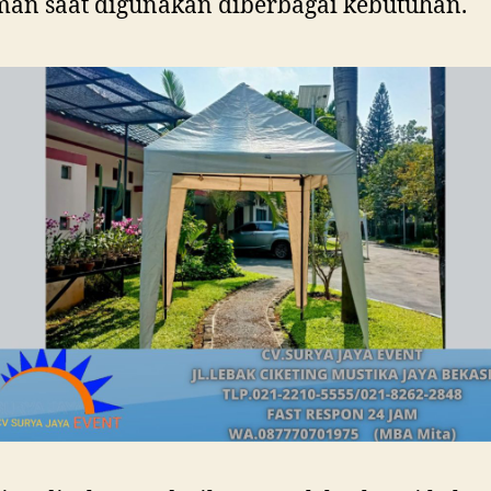
an saat digunakan diberbagai kebutuhan.