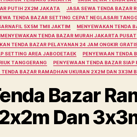
AR PUTIH 2X2M JAKATA
JASA SEWA TENDA BAZAR 
SEWA TENDA BAZAR SETTING CEPAT NEGLASARI TANG
ARNAFIL 5X5M TMII JAKTIM
MENYEWAKAN TENDA BA
MENYEWAKAN TENDA BAZAR MURAH JAKARTA PUSAT
AN TENDA BAZAR PELAYANAN 24 JAM ONGKIR GRATI
P SETTING AREA JABODETAEK
PENYEWAAN TENDA BA
RIUK TANGGERANG
PENYEWAAN TENDA BAZAR SIAP 
 TENDA BAZAR RAMADHAN UKURAN 2X2M DAN 3X3M B
enda Bazar R
 2x2m Dan 3x3m