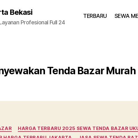
rta Bekasi
TERBARU
SEWA M
yanan Profesional Full 24
yewakan Tenda Bazar Murah 
Categories
AZAR
HARGA TERBARU 2025 SEWA TENDA BAZAR UK
R HARGA TERBARU JAKARTA
JASA SEWA TENDA BAZ