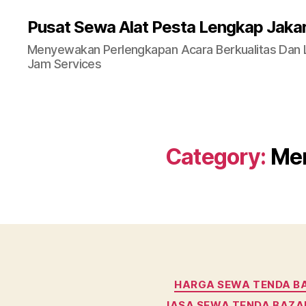
Pusat Sewa Alat Pesta Lengkap Jaka
Menyewakan Perlengkapan Acara Berkualitas Dan La
Jam Services
Category:
Men
HARGA SEWA TENDA B
JASA SEWA TENDA BAZA