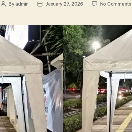
By
admin
January 27, 2026
No Comments
Post
Post
author
date