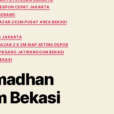
RESPON CEPAT JAKARTA
GERANG
ZAR 2X2M PUSAT AREA BEKASI
S JAKARTA
ZAR 2 X 2M SIAP SETING DEPOK
PASANG JATIRANGGON BEKASI
EKASI
amadhan
 Bekasi