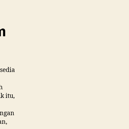
m
sedia
h
k itu,
engan
an,