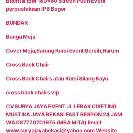
BRental IBM 180×60 Strech Putih Event
perpustakaan IPB Bogor
BUNDAR
Bunga Meja
Cover Meja,Sarung Kursi Event Bersih,Harum
Cross Back Chair
Cross Back Chairs atau Kursi Silang Kayu
cross back chairs vip
CV.SURYA JAYA EVENT JL.LEBAK CIKETING
MUSTIKA JAYA BEKASI FAST RESPON 24 JAM
WA.087770701975 (MBA MITA) Email :
www.suryajayabekasi@yahoo.com Website :