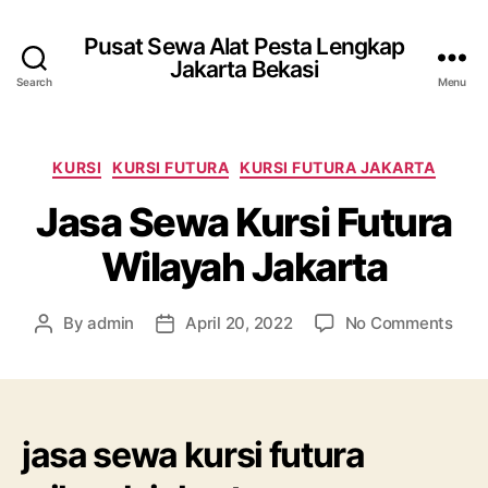
Pusat Sewa Alat Pesta Lengkap
Jakarta Bekasi
Search
Menu
Categories
KURSI
KURSI FUTURA
KURSI FUTURA JAKARTA
Jasa Sewa Kursi Futura
Wilayah Jakarta
on
By
admin
April 20, 2022
No Comments
Post
Post
Jasa
author
date
Sew
Kurs
Futu
Wila
jasa sewa kursi futura
Jaka