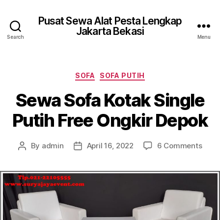
Pusat Sewa Alat Pesta Lengkap
Jakarta Bekasi
Search
Menu
Categories
SOFA
SOFA PUTIH
Sewa Sofa Kotak Single
Putih Free Ongkir Depok
on
By
admin
April 16, 2022
6 Comments
Post
Post
Sew
author
date
Sofa
Kota
Singl
Putih
Free