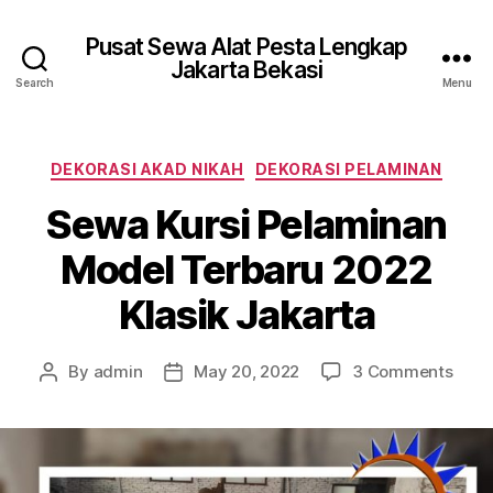
Pusat Sewa Alat Pesta Lengkap
Jakarta Bekasi
Search
Menu
Categories
DEKORASI AKAD NIKAH
DEKORASI PELAMINAN
Sewa Kursi Pelaminan
Model Terbaru 2022
Klasik Jakarta
on
By
admin
May 20, 2022
3 Comments
Post
Post
Sew
author
date
Kursi
Pela
Mode
Terb