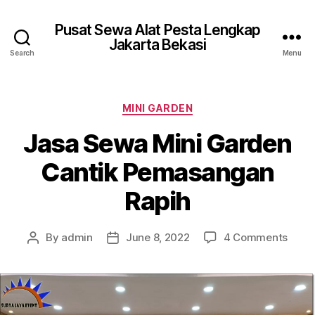
Pusat Sewa Alat Pesta Lengkap
Jakarta Bekasi
Search
Menu
Categories
MINI GARDEN
Jasa Sewa Mini Garden
Cantik Pemasangan
Rapih
on
By
admin
June 8, 2022
4 Comments
Post
Post
Jasa
author
date
Sewa
Mini
Gard
Canti