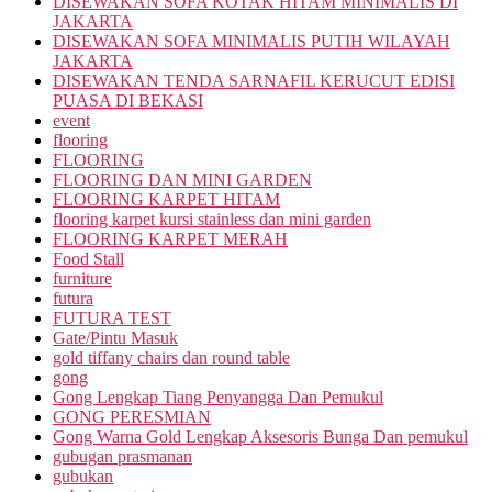
DISEWAKAN SOFA KOTAK HITAM MINIMALIS DI
JAKARTA
DISEWAKAN SOFA MINIMALIS PUTIH WILAYAH
JAKARTA
DISEWAKAN TENDA SARNAFIL KERUCUT EDISI
PUASA DI BEKASI
event
flooring
FLOORING
FLOORING DAN MINI GARDEN
FLOORING KARPET HITAM
flooring karpet kursi stainless dan mini garden
FLOORING KARPET MERAH
Food Stall
furniture
futura
FUTURA TEST
Gate/Pintu Masuk
gold tiffany chairs dan round table
gong
Gong Lengkap Tiang Penyangga Dan Pemukul
GONG PERESMIAN
Gong Warna Gold Lengkap Aksesoris Bunga Dan pemukul
gubugan prasmanan
gubukan