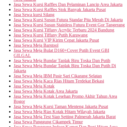
Jasa Sewa Kursi Raffles Dan Pelaminan Lancip Area Jakarta
Jasa Sewa Kursi Raffles Stok Banyak Jakarta Pusat
Jasa Sewa kursi Silang
Jasa Sewa Kursi Susun Futura Standar Pita Merah Di Jakarta
Jasa Sewa Kursi Susun Stainless Futura Event Gor Tangerang
Jasa Sewa Kursi Tiffany Acrylic Terbaru 2024 Bandung
Jasa Sewa Kursi Tiffany Putih Karawang
Jasa Sewa Kursi VIP Kirim Cepat Jakarta Pusat
Jasa Sewa Meja Barstool
Jasa Sewa Meja Bulat D160+Cover Putih Event GBI
GILGAL
Jasa Sewa Meja Bundar Taplak Biru Toska Dan Putih
Jasa Sewa Meja Bundar Taplak Biru Toska Dan Putih Di
Jakarta
Jasa Sewa Meja IBM Pasir Sari Cikarang Selatan
Jasa Sewa Meja Kaca Rias Hitam Terdekat Bekasi
Jasa Sewa Meja Kotak
Jasa Sewa Meja Kotak Area Jakarta
Jasa Sewa Meja Kotak Lesehan Promo Akhir Tahun Area
Bogor
Jasa Sewa Meja Kursi Taman Menteng Jakarta Pusat
Jasa Sewa Meja Rias Kotak Hitam Wilayah Jakarta
Jasa Sewa Meja Test Siap Setting Palmerah Jakarta Barat
Jasa Sewa Panggung Cikampek Timur
Jasa Sewa Panggung Indoor Karpet Dan Poni Hitam Area