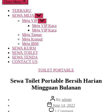
Close Menu
TERBARU
SEWA MEJA
Show
sub
Meja VIP
Show
menu
sub
Meja VIP Kaca
menu
Meja VIP Kaca
Meja Taman
Meja Konsul
Meja IBM
SEWA KURSI
SEWA TOILET
SEWA TENDA
CONTACT US
Categories
TOILET PORTABLE
Sewa Toilet Portable Bersih Harian
Mingguan Bulanan
Post
By
admin
author
Post
June 14, 2022
date
on
1 Comment