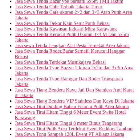
Jasa Sewa Tenda Bazar ype Sarnafil 5x5m TMII Jaktim
Jasa Sewa Tenda Cafe Terbaik Jakarta Timur
Jasa Sewa Tenda Cafe ukuran 2×2 dan 3×3 Atap Putih Area
Jakarta
Jasa Sewa Tenda Dekor Kain Serut Putih Bekasi
Jasa Sewa Tenda Kawasan Industri Mitra Karawang
Jasa Sewa Tenda Kerucut Putih Ukuran 3×3 M Dan 5x5m
Jakarta
Jasa sewa Tenda Lengkap Alat Pesta Terdekat Area Jakarta
Jasa Sewa Tenda Roder,Bazar,Sarnafil Kerucut,Hanggar
Bekasi
Jasa Sewa Tenda Terdekat Mustikajaya Bekasi
Jasa Sewa Tenda Type Bazzar Ukuran 2x2m dan 3x3m Area
Jakarta
Jasa Sewa Tenda Type Hanggar Dan Roder Transparan
Jakarta
Jasa Sewa Tiang Bendera Kayu Jati Dan Stainless Anti Karat
di Jakarta
Jasa Sewa Tiang Bendera VIP Stainless Dan Kayu Di Jakarta
Jasa Sewa Tirai Dinding Bahan Filamin Putih Area Jakarta
Jasa Sewa Tirai Hitam Tinggi 6 Meter Event Swiss Hotel
Karawang
Jasa Sewa Tirai Hitam Tinggi 8 meter Binus Tangerang
Jasa Sewa Tirai Putih Area Terdekat Event Reddors Tambun
Jasa Sewa Tong Sampah 120L Event PT Allianz Jakarta