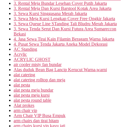
3. Rental Meja Bundar Lesehan Cover Putih Jakarta
3. Rental Meja Dan Kursi Barstool Kotak Area Jakarta
3. Sewa Kursi Singgasana Merah Jakarta
3. Sewa Meja Kursi Lengkap Cover Free Ongkir Jakarta
3. Sewa Queue Line STanding Tali Bludru Merah Jakarta
3. Sewa Tenda Serut Dan Kursi Futura Area Sumareccon
Bekasi
4. Jasa Sewa Tirai Kain Filamin Beragam Warna Jakarta
4. Pusat Sewa Tenda Jakarta Aneka Model Dekorasi
AC Standing
Acrylic
ACRYLIC GHOST
air cooler misty fan bundar
Alas duduk Bean Bag Lancip Kerucut Warna-warni
alat catering
alat catering rolltop dan meja
alat pesta
alat pesta meja bundar
alat pesta meja kursi
alat pesta round table
Alat prokes
arm chair vip
Arm Chair VIP Busa Empuk
arm chairs dan tirai hitam
arm chairs kursi vip kayu jati