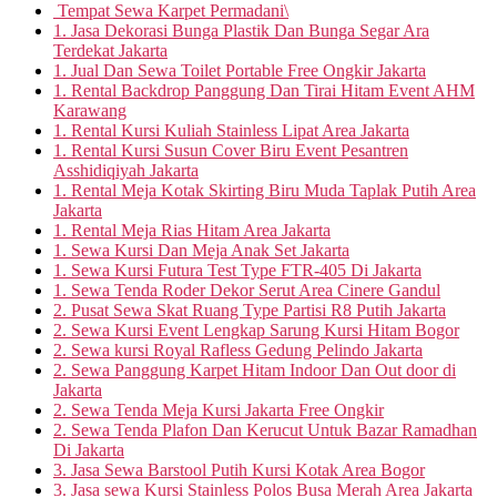
Tempat Sewa Karpet Permadani\
1. Jasa Dekorasi Bunga Plastik Dan Bunga Segar Ara
Terdekat Jakarta
1. Jual Dan Sewa Toilet Portable Free Ongkir Jakarta
1. Rental Backdrop Panggung Dan Tirai Hitam Event AHM
Karawang
1. Rental Kursi Kuliah Stainless Lipat Area Jakarta
1. Rental Kursi Susun Cover Biru Event Pesantren
Asshidiqiyah Jakarta
1. Rental Meja Kotak Skirting Biru Muda Taplak Putih Area
Jakarta
1. Rental Meja Rias Hitam Area Jakarta
1. Sewa Kursi Dan Meja Anak Set Jakarta
1. Sewa Kursi Futura Test Type FTR-405 Di Jakarta
1. Sewa Tenda Roder Dekor Serut Area Cinere Gandul
2. Pusat Sewa Skat Ruang Type Partisi R8 Putih Jakarta
2. Sewa Kursi Event Lengkap Sarung Kursi Hitam Bogor
2. Sewa kursi Royal Rafless Gedung Pelindo Jakarta
2. Sewa Panggung Karpet Hitam Indoor Dan Out door di
Jakarta
2. Sewa Tenda Meja Kursi Jakarta Free Ongkir
2. Sewa Tenda Plafon Dan Kerucut Untuk Bazar Ramadhan
Di Jakarta
3. Jasa Sewa Barstool Putih Kursi Kotak Area Bogor
3. Jasa sewa Kursi Stainless Polos Busa Merah Area Jakarta