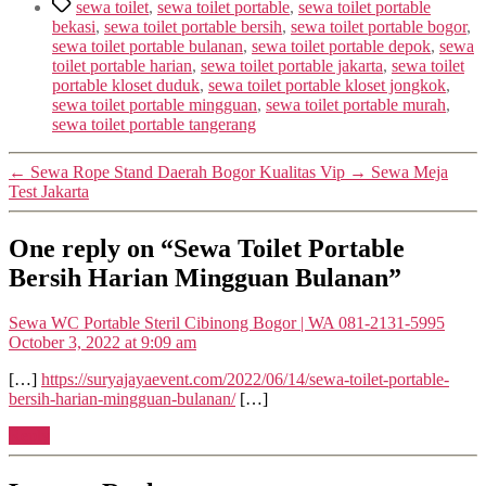
Tags
sewa toilet
,
sewa toilet portable
,
sewa toilet portable
bekasi
,
sewa toilet portable bersih
,
sewa toilet portable bogor
,
sewa toilet portable bulanan
,
sewa toilet portable depok
,
sewa
toilet portable harian
,
sewa toilet portable jakarta
,
sewa toilet
portable kloset duduk
,
sewa toilet portable kloset jongkok
,
sewa toilet portable mingguan
,
sewa toilet portable murah
,
sewa toilet portable tangerang
←
Sewa Rope Stand Daerah Bogor Kualitas Vip
→
Sewa Meja
Test Jakarta
One reply on “Sewa Toilet Portable
Bersih Harian Mingguan Bulanan”
says:
Sewa WC Portable Steril Cibinong Bogor | WA 081-2131-5995
October 3, 2022 at 9:09 am
[…]
https://suryajayaevent.com/2022/06/14/sewa-toilet-portable-
bersih-harian-mingguan-bulanan/
[…]
Reply