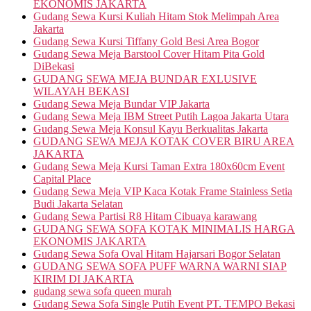
EKONOMIS JAKARTA
Gudang Sewa Kursi Kuliah Hitam Stok Melimpah Area
Jakarta
Gudang Sewa Kursi Tiffany Gold Besi Area Bogor
Gudang Sewa Meja Barstool Cover Hitam Pita Gold
DiBekasi
GUDANG SEWA MEJA BUNDAR EXLUSIVE
WILAYAH BEKASI
Gudang Sewa Meja Bundar VIP Jakarta
Gudang Sewa Meja IBM Street Putih Lagoa Jakarta Utara
Gudang Sewa Meja Konsul Kayu Berkualitas Jakarta
GUDANG SEWA MEJA KOTAK COVER BIRU AREA
JAKARTA
Gudang Sewa Meja Kursi Taman Extra 180x60cm Event
Capital Place
Gudang Sewa Meja VIP Kaca Kotak Frame Stainless Setia
Budi Jakarta Selatan
Gudang Sewa Partisi R8 Hitam Cibuaya karawang
GUDANG SEWA SOFA KOTAK MINIMALIS HARGA
EKONOMIS JAKARTA
Gudang Sewa Sofa Oval Hitam Hajarsari Bogor Selatan
GUDANG SEWA SOFA PUFF WARNA WARNI SIAP
KIRIM DI JAKARTA
gudang sewa sofa queen murah
Gudang Sewa Sofa Single Putih Event PT. TEMPO Bekasi