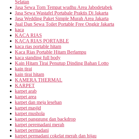
Selatan
Jasa Sewa Torn Tempat wudhu Area Jabodetabek
Jasa Sewa Wastafel Portabale Praktis Di Jakarta
Jasa Wedding Paket Simple Murah Area Jakarta
Jual Dan Sewa Toilet Portable Free Ongkir Jakarta
kaca
KACA RIAS
KACA RIAS PORTABLE
kaca rias portable hitam
Kaca Rias Portable Hitam Berlampu
kaca standing full body
Kain Hitam Tirai Penutup Dinding Bahan Lotto
kain tirai
kain tirai hitam
KAMERA THERMAL
KARPET
karpet arab
karpet area
karpet dan meja lesehan
karpet masjid
karpet mushola
karpet panggung dan backdrop
karpet peremadani merah
karpet permadani
karpet permadani cokelat merah dan hijau