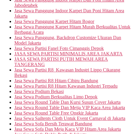
Jabodetabek
Jasa Sewa Panggung Indoor Karpet Dan Poni Hitam Area
Jakarta
Jasa Sewa Panggung Karpet Hitam Bogor
Jasa Sewa Panggung Karpet Hitam Murah Berkualitas Untuk
Berbagai Acara
Jasa Sewa Panggung, Backdrop Customize Ukuran Dan
Model Jakarta
Jasa Sewa Partisi Fanel Foto Cimanggis Depok
JASA SEWA PARTISI MINIMALIS AREA JAKARTA
JASA SEWA PARTISI PUTIH MEWAH AREA
TANGERANG
Jasa Sewa Partisi R8 Kawasan Industri Lippo Cikarang
Bekasi
Jasa Sewa Partisi R8 Hitam Cibiru Bandung
Jasa Sewa Partisi R8 Hitam Kawasan Industri Terpadu
Jasa Sewa Podium Bekasi
Jasa Sewa Podium Berkualitas Limo Depok
Jasa Sewa Round Table Dan Kursi Susun Cover Jakarta
Jasa Sewa Round Table Dan Mejja VIP Kaca Area Jakarta
Jasa Sewa Round Table Free Ongkir Jakarta
Jasa Sewa Sailtents Cloth Untuk Event Carnaval di Jakarta
Jasa Sewa Sofa Bersih Terawat Bandung
Jasa Sewa Sofa Dan Meja Kaca VIP Hitam Area Jakarta