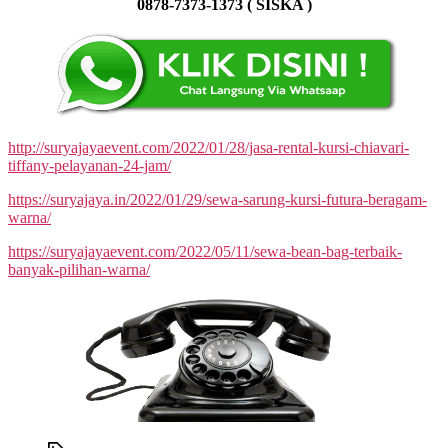
0878-7373-1373 ( SISKA )
http://suryajayaevent.com/2022/01/28/jasa-rental-kursi-chiavari-
tiffany-pelayanan-24-jam/
https://suryajaya.in/2022/01/29/sewa-sarung-kursi-futura-beragam-
warna/
https://suryajayaevent.com/2022/05/11/sewa-bean-bag-terbaik-
banyak-pilihan-warna/