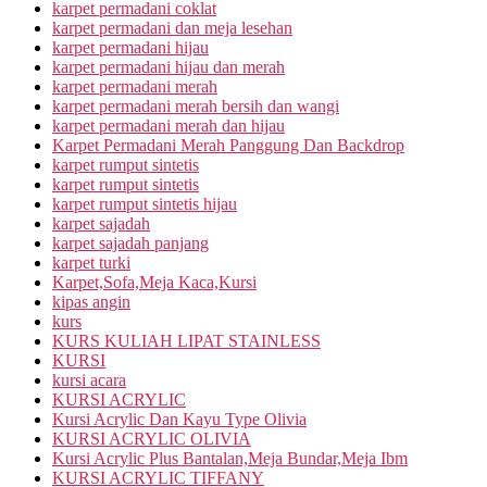
karpet permadani coklat
karpet permadani dan meja lesehan
karpet permadani hijau
karpet permadani hijau dan merah
karpet permadani merah
karpet permadani merah bersih dan wangi
karpet permadani merah dan hijau
Karpet Permadani Merah Panggung Dan Backdrop
karpet rumput sintetis
karpet rumput sintetis
karpet rumput sintetis hijau
karpet sajadah
karpet sajadah panjang
karpet turki
Karpet,Sofa,Meja Kaca,Kursi
kipas angin
kurs
KURS KULIAH LIPAT STAINLESS
KURSI
kursi acara
KURSI ACRYLIC
Kursi Acrylic Dan Kayu Type Olivia
KURSI ACRYLIC OLIVIA
Kursi Acrylic Plus Bantalan,Meja Bundar,Meja Ibm
KURSI ACRYLIC TIFFANY