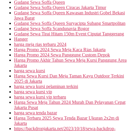
Gudang Sewa Soffa Queen
Gudang Sewa Soffa Queen Ciracas Jakarta Timur
Gudang Sewa Soffa Queen Kawasan Industri Gobel Bekasi
Jawa Barat
Gudang Sewa Soffa Queen Suryacipta Subang Smartpolitan
Gudang Sewa Soffa Scandunavia Bogor
Gudang Sewa Tirai Hitam 150m Event Ciputat Tanggerang
Hanger
harga meja rias terbaru 2024
Harga Promo 2024 Sewa Meja Kaca Rias Jakarta
Harga Promo 2024 Sewa Panggung Custom Depok
Harga Promo Akhir Tahun Sewa Meja Kursi Panggung Area
Jakarta
harga sewa kursi
Harga Sewa Kursi Dan Meja Taman Kayu Outdoor Terkini
2025 di Jakarta
harga sewa kursi pelaminan terkini
harga sewa kursi vip
harga sewa kursi vip terbaru
Harga Sewa Meja Tahun 2024 Murah Dan Pelayanan Cepat
Jakarta Pusat
harga sewa tenda bazar
Harga Terbaru 2025 Sewa Tenda Bazar Ukuran 2x2m di
Jakarta
https://backdropjakarta.net/2023/10/18/sewa-backdrop-