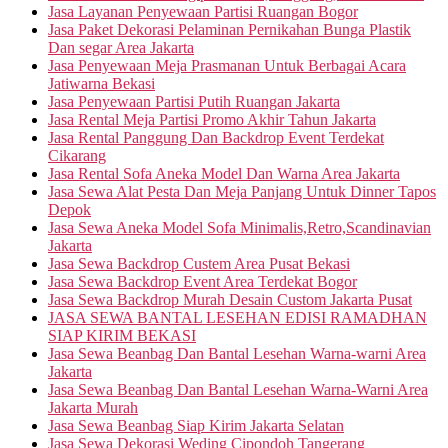
Jasa Layanan Penyewaan Partisi Ruangan Bogor
Jasa Paket Dekorasi Pelaminan Pernikahan Bunga Plastik
Dan segar Area Jakarta
Jasa Penyewaan Meja Prasmanan Untuk Berbagai Acara
Jatiwarna Bekasi
Jasa Penyewaan Partisi Putih Ruangan Jakarta
Jasa Rental Meja Partisi Promo Akhir Tahun Jakarta
Jasa Rental Panggung Dan Backdrop Event Terdekat
Cikarang
Jasa Rental Sofa Aneka Model Dan Warna Area Jakarta
Jasa Sewa Alat Pesta Dan Meja Panjang Untuk Dinner Tapos
Depok
Jasa Sewa Aneka Model Sofa Minimalis,Retro,Scandinavian
Jakarta
Jasa Sewa Backdrop Custem Area Pusat Bekasi
Jasa Sewa Backdrop Event Area Terdekat Bogor
Jasa Sewa Backdrop Murah Desain Custom Jakarta Pusat
JASA SEWA BANTAL LESEHAN EDISI RAMADHAN
SIAP KIRIM BEKASI
Jasa Sewa Beanbag Dan Bantal Lesehan Warna-warni Area
Jakarta
Jasa Sewa Beanbag Dan Bantal Lesehan Warna-Warni Area
Jakarta Murah
Jasa Sewa Beanbag Siap Kirim Jakarta Selatan
Jasa Sewa Dekorasi Weding Cipondoh Tangerang