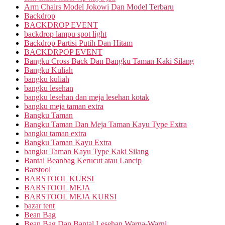
Arm Chairs Model Jokowi Dan Model Terbaru
Backdrop
BACKDROP EVENT
backdrop lampu spot light
Backdrop Partisi Putih Dan Hitam
BACKDRPOP EVENT
Bangku Cross Back Dan Bangku Taman Kaki Silang
Bangku Kuliah
bangku kuliah
bangku lesehan
bangku lesehan dan meja lesehan kotak
bangku meja taman extra
Bangku Taman
Bangku Taman Dan Meja Taman Kayu Type Extra
bangku taman extra
Bangku Taman Kayu Extra
bangku Taman Kayu Type Kaki Silang
Bantal Beanbag Kerucut atau Lancip
Barstool
BARSTOOL KURSI
BARSTOOL MEJA
BARSTOOL MEJA KURSI
bazar tent
Bean Bag
Bean Bag Dan Bantal Lesehan Warna-Warni