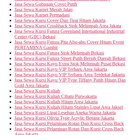
Jasa Sewa Gubugan Cover Putih
Jasa Sewa Karpet Merah Jalan
Jasa Sewa Karpet Permadani
Jasa Sewa Kursi Cover Dan Tirai Hitam Jakarta
Jasa Sewa Kursi Croshback Stok Melimpah Area Jakata
Jasa Sewa Kursi Futura Greenland International Industrial
Center (GIIC) Bekasi
Jasa Sewa Kursi Futura Pita Abu-abu Cover Hitam Event
PERTAMINA Gambir
Jasa Sewa Kursi Futura Stok Melimpah Bekasi
Jasa Sewa Kursi Futura Street Putih Bersih Daerah Bekasi
Jasa Sewa Kursi Kayu Extra Stok Melimpah Pusat Bekasi
Jasa Sewa Kursi Kayu VIP Terbaru Area Jakarta
Jasa Sewa Kursi Kayu VIP Terbaru Area Terdekat Jakarta
Jasa Sewa Kursi Kayu VIP Type Tiffany Putih Hitam Dan
Gold Area Jakarta
Jasa Sewa Kursi Kuliah
Jasa Sewa Kursi Kuliah Cibatu Purwakarta
Jasa Sewa Kursi Kuliah Hitam Area Jakarta
Jasa Sewa Kursi Kuliah Hitam Stainles Lipat Area Jaksel
Jasa Sewa Kursi Lipat Lesehan Aneka Warna Jakarta
Jasa Sewa Kursi Olivia Type Acrylic Bening Jakarta
Jasa Sewa Kursi Pelaminan Rotan Dan Kursi Cross Back
Jasa Sewa Kursi Pelaminan Rotan Dan Kursi Cross Back
Area Jakarta