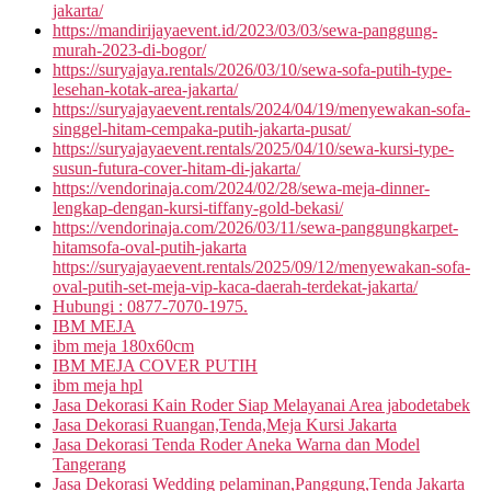
jakarta/
https://mandirijayaevent.id/2023/03/03/sewa-panggung-
murah-2023-di-bogor/
https://suryajaya.rentals/2026/03/10/sewa-sofa-putih-type-
lesehan-kotak-area-jakarta/
https://suryajayaevent.rentals/2024/04/19/menyewakan-sofa-
singgel-hitam-cempaka-putih-jakarta-pusat/
https://suryajayaevent.rentals/2025/04/10/sewa-kursi-type-
susun-futura-cover-hitam-di-jakarta/
https://vendorinaja.com/2024/02/28/sewa-meja-dinner-
lengkap-dengan-kursi-tiffany-gold-bekasi/
https://vendorinaja.com/2026/03/11/sewa-panggungkarpet-
hitamsofa-oval-putih-jakarta
https://suryajayaevent.rentals/2025/09/12/menyewakan-sofa-
oval-putih-set-meja-vip-kaca-daerah-terdekat-jakarta/
Hubungi : 0877-7070-1975.
IBM MEJA
ibm meja 180x60cm
IBM MEJA COVER PUTIH
ibm meja hpl
Jasa Dekorasi Kain Roder Siap Melayanai Area jabodetabek
Jasa Dekorasi Ruangan,Tenda,Meja Kursi Jakarta
Jasa Dekorasi Tenda Roder Aneka Warna dan Model
Tangerang
Jasa Dekorasi Wedding pelaminan,Panggung,Tenda Jakarta