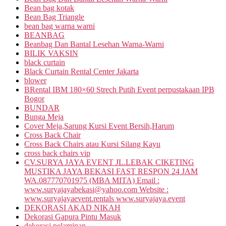
Bean bag kotak
Bean Bag Triangle
bean bag warna warni
BEANBAG
Beanbag Dan Bantal Lesehan Warna-Warni
BILIK VAKSIN
black curtain
Black Curtain Rental Center Jakarta
blower
BRental IBM 180×60 Strech Putih Event perpustakaan IPB
Bogor
BUNDAR
Bunga Meja
Cover Meja,Sarung Kursi Event Bersih,Harum
Cross Back Chair
Cross Back Chairs atau Kursi Silang Kayu
cross back chairs vip
CV.SURYA JAYA EVENT JL.LEBAK CIKETING
MUSTIKA JAYA BEKASI FAST RESPON 24 JAM
WA.087770701975 (MBA MITA) Email :
www.suryajayabekasi@yahoo.com Website :
www.suryajayaevent.rentals www.suryajaya.event
DEKORASI AKAD NIKAH
Dekorasi Gapura Pintu Masuk
dekorasi pelaminan