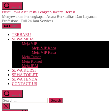
Skip
Search
to
Pusat Sewa Alat Pesta Lengkap Jakarta Bekasi
the
Menyewakan Perlengkapan Acara Berkualitas Dan Layanan
content
Profesional Full 24 Jam Services
Menu
TERBARU
SEWA MEJA
Meja VIP
Meja VIP Kaca
Meja VIP Kaca
Meja Taman
Meja Konsul
Meja IBM
SEWA KURSI
SEWA TOILET
SEWA TENDA
CONTACT US
Search
Search
for:
Close
search