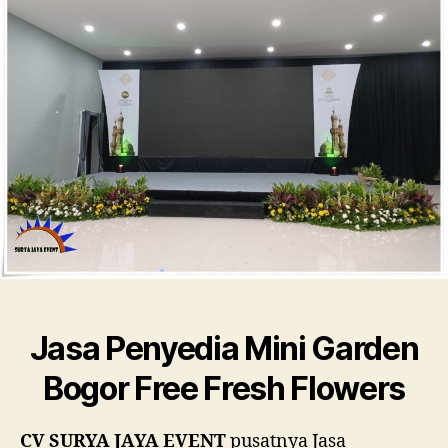
Free
Fresh
Flowe
Jasa Penyedia Mini Garden
Bogor Free Fresh Flowers
CV SURYA JAYA EVENT
pusatnya Jasa