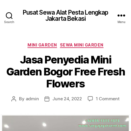
Pusat Sewa Alat Pesta Lengkap
Jakarta Bekasi
Search
Menu
Categories
MINI GARDEN
SEWA MINI GARDEN
Jasa Penyedia Mini
Garden Bogor Free Fresh
Flowers
on
By
admin
June 24, 2022
1 Comment
Post
Post
Jasa
author
date
Peny
Mini
Gard
Bogo