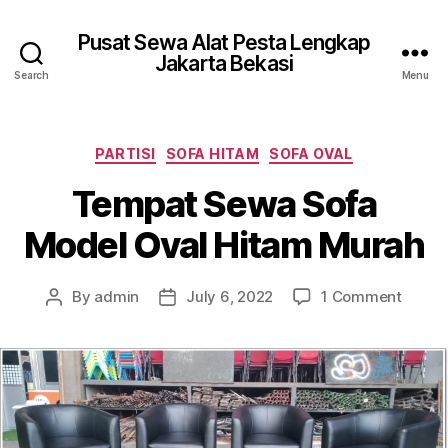
Pusat Sewa Alat Pesta Lengkap
Jakarta Bekasi
Search
Menu
Categories
PARTISI
SOFA HITAM
SOFA OVAL
Tempat Sewa Sofa
Model Oval Hitam Murah
on
By
admin
July 6, 2022
1 Comment
Post
Post
Tempa
author
date
Sewa
Sofa
Model
Oval
Hitam