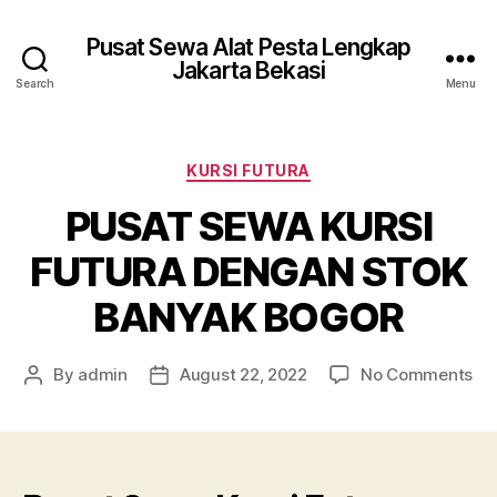
Pusat Sewa Alat Pesta Lengkap
Jakarta Bekasi
Search
Menu
Categories
KURSI FUTURA
PUSAT SEWA KURSI
FUTURA DENGAN STOK
BANYAK BOGOR
on
By
admin
August 22, 2022
No Comments
Post
Post
PU
author
date
SE
KU
FU
DE