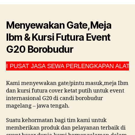
GATE,MEJA
IBM
&
KURSI
Menyewakan Gate,Meja
FUTURA
Ibm & Kursi Futura Event
EVENT
G20
G20 Borobudur
BOROBUDUR
 JASA SEWA PERLENGKAPAN ALAT PESTA CV 
Kami menyewakan gate/pintu masuk,meja Ibm
dan kursi futura cover ketat putih untuk event
internasional G20 di candi borobudur
magelang – jawa tengah.
Suatu kehormatan bagi tim kami untuk
memberikan produk dan pelayanan terbaik di