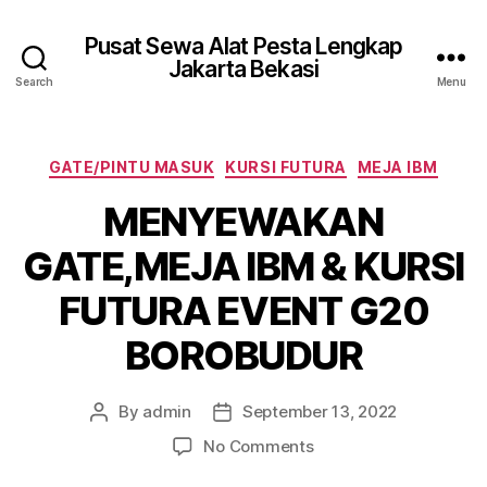
Pusat Sewa Alat Pesta Lengkap
Jakarta Bekasi
Search
Menu
Categories
GATE/PINTU MASUK
KURSI FUTURA
MEJA IBM
MENYEWAKAN
GATE,MEJA IBM & KURSI
FUTURA EVENT G20
BOROBUDUR
By
admin
September 13, 2022
Post
Post
author
date
on
No Comments
MENYEWAKAN