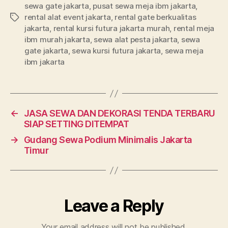
sewa gate jakarta
,
pusat sewa meja ibm jakarta
,
rental alat event jakarta
,
rental gate berkualitas
Tags
jakarta
,
rental kursi futura jakarta murah
,
rental meja
ibm murah jakarta
,
sewa alat pesta jakarta
,
sewa
gate jakarta
,
sewa kursi futura jakarta
,
sewa meja
ibm jakarta
←
JASA SEWA DAN DEKORASI TENDA TERBARU
SIAP SETTING DITEMPAT
→
Gudang Sewa Podium Minimalis Jakarta
Timur
Leave a Reply
Your email address will not be published.