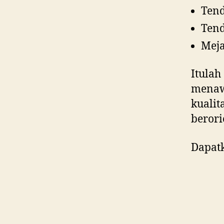
Tend
Tend
Meja
Itulah
menaw
kualit
berori
Dapatk