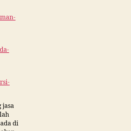
taman-
nda-
rsi-
 jasa
elah
ada di