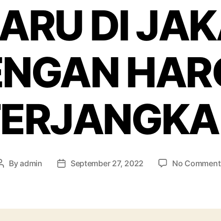
ARU DI JA
ENGAN HAR
TERJANGKA
By
admin
September 27, 2022
No Comment
Post
Post
author
date