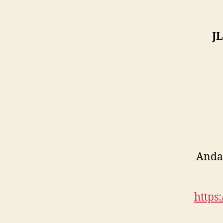
J
Anda 
https