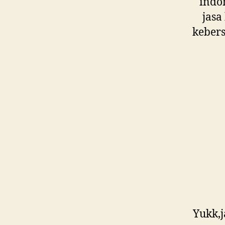
indo
jasa
keber
Yukk,