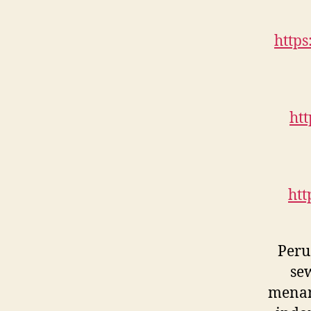
https
htt
htt
Peru
sew
menan