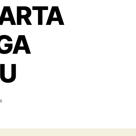
KARTA
GA
U
on
s
JASA
SEWA
TENDA
PARASOL