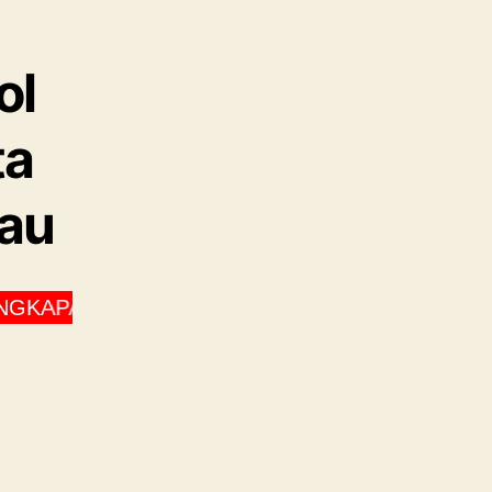
MODEL
TERBARU
DI
ol
JAKARTA
DENGAN
HARGA
ta
TERJANGKAU
kau
AN ALAT PESTA CV SURYA JAYA EVENT