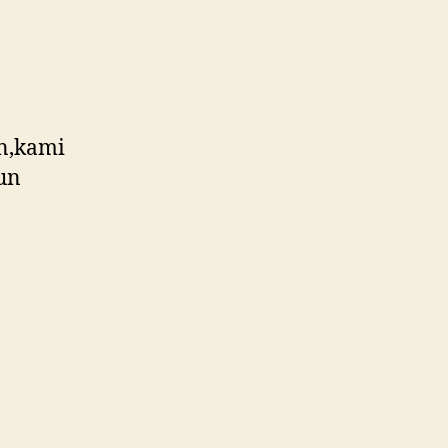
an,kami
un