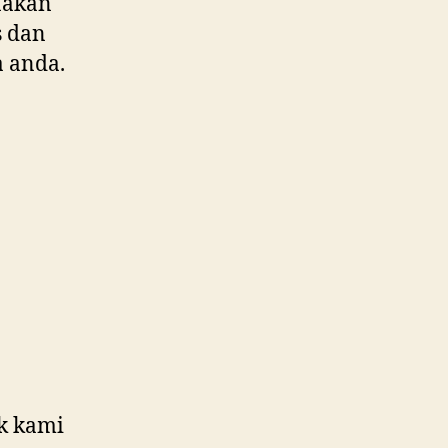
nakan
s dan
 anda.
k kami