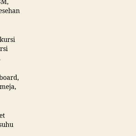
BM,
lesehan
 kursi
rsi
i
 board,
 meja,
et
 suhu