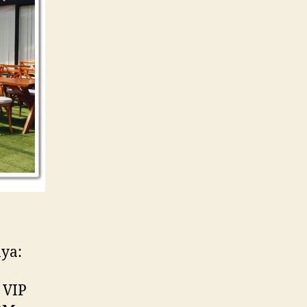
nya:
 VIP