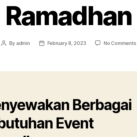
Ramadhan
By
admin
February 8, 2023
No Comments
Post
Post
author
date
nyewakan Berbagai
butuhan Event