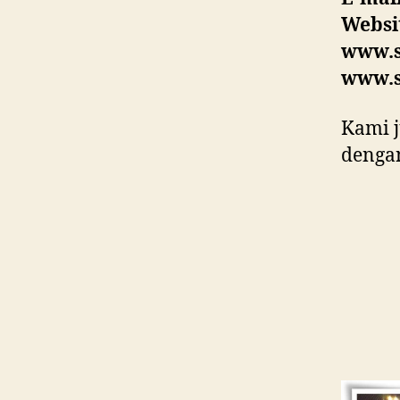
Websi
www.s
www.s
Kami j
dengan