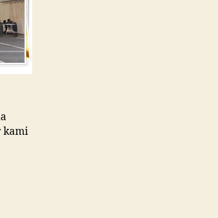
ia
r kami