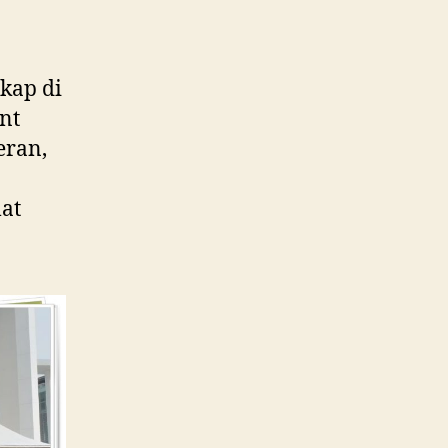
kap di
nt
eran,
at