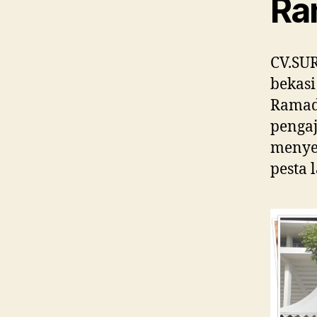
Ra
CV.SUR
bekas
Ramadh
pengaj
menyed
pesta 