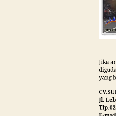
Jika a
diguda
yang b
CV.SU
Jl. Le
Tlp.02
E-mai