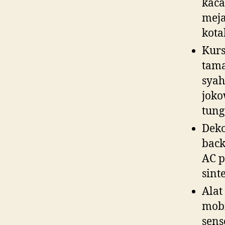
kaca
meja
kota
Kursi
tama
syah
jokow
tung
Deko
back
AC p
sinte
Alat
mobi
sens