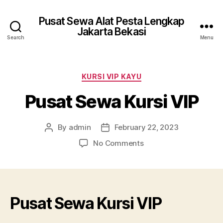
Pusat Sewa Alat Pesta Lengkap
Jakarta Bekasi
Search
Menu
Categories
KURSI VIP KAYU
Pusat Sewa Kursi VIP
By
admin
February 22, 2023
Post
Post
author
date
on
No Comments
Pusat
Sewa
Kursi
VIP
Pusat Sewa Kursi VIP