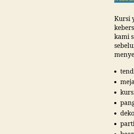
Kursi 
kebers
kami s
sebelu
menye
tend
mej
kurs
pan
deko
part