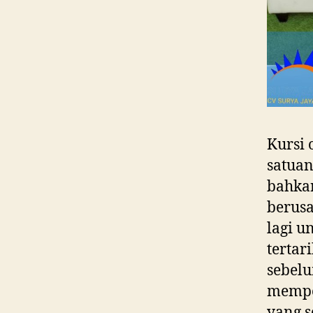
Kursi 
satuan
bahkan
berusa
lagi u
tertar
sebelu
mempe
yang s