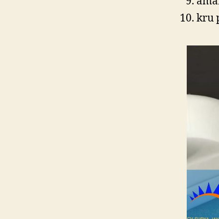
ama
kru 