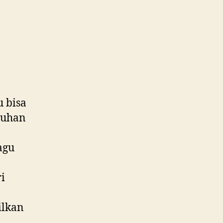
u bisa
uluhan
agu
a
i
ilkan