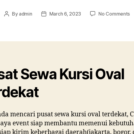
o
By
admin
March 6, 2023
No Comments
Post
Post
P
author
date
S
Ku
O
T
sat Sewa Kursi Oval
rdekat
nda mencari pusat sewa kursi oval terdekat, C
 jaya event siap membantu memenui kebutu
siap kirim keberbagai daerah(jakarta, bogor,