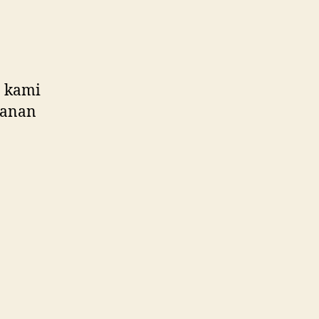
a kami
manan