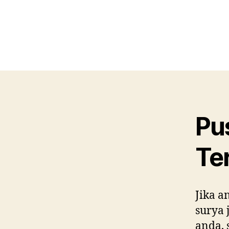
Pu
Te
Jika a
surya
anda, 