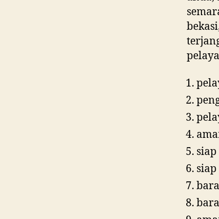
semara
bekasi
terjan
pelaya
pela
peng
pel
ama
siap
siap
bara
bara