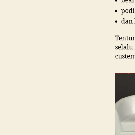
bea
pod
dan 
Tentun
selal
custem