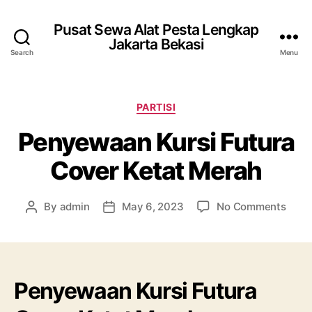
Pusat Sewa Alat Pesta Lengkap
Jakarta Bekasi
Search
Menu
Categories
PARTISI
Penyewaan Kursi Futura
Cover Ketat Merah
on
By
admin
May 6, 2023
No Comments
Post
Post
Peny
author
date
Kursi
Futur
Cove
Ketat
Penyewaan Kursi Futura
Mera