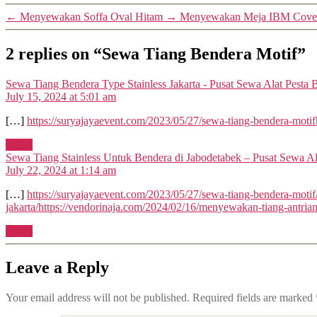
←
Menyewakan Soffa Oval Hitam
→
Menyewakan Meja IBM Cover
2 replies on “Sewa Tiang Bendera Motif”
Sewa Tiang Bendera Type Stainless Jakarta - Pusat Sewa Alat Pesta B
July 15, 2024 at 5:01 am
[…]
https://suryajayaevent.com/2023/05/27/sewa-tiang-bendera-motifh
Reply
Sewa Tiang Stainless Untuk Bendera di Jabodetabek – Pusat Sewa Al
July 22, 2024 at 1:14 am
[…]
https://suryajayaevent.com/2023/05/27/sewa-tiang-bendera-motif/h
jakarta/https://vendorinaja.com/2024/02/16/menyewakan-tiang-antrian-
Reply
Leave a Reply
Your email address will not be published.
Required fields are marked