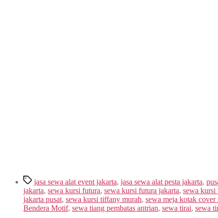
Tags
jasa sewa alat event jakarta
,
jasa sewa alat pesta jakarta
,
pus
jakarta
,
sewa kursi futura
,
sewa kursi futura jakarta
,
sewa kursi 
jakarta pusat
,
sewa kursi tiffany murah
,
sewa meja kotak cover 
Bendera Motif
,
sewa tiang pembatas antrian
,
sewa tirai
,
sewa ti