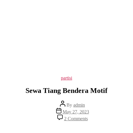
Categories
partisi
Sewa Tiang Bendera Motif
Post
By
admin
author
Post
May 27, 2023
date
on
2 Comments
Sewa
Tiang
Bendera