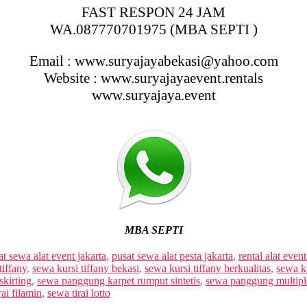
FAST RESPON 24 JAM
WA.087770701975 (MBA SEPTI )
Email : www.suryajayabekasi@yahoo.com
Website : www.suryajayaevent.rentals
www.suryajaya.event
MBA SEPTI
at sewa alat event jakarta
,
pusat sewa alat pesta jakarta
,
rental alat event
tiffany
,
sewa kursi tiffany bekasi
,
sewa kursi tiffany berkualitas
,
sewa k
skirting
,
sewa panggung karpet rumput sintetis
,
sewa panggung multipl
rai filamin
,
sewa tirai lotto