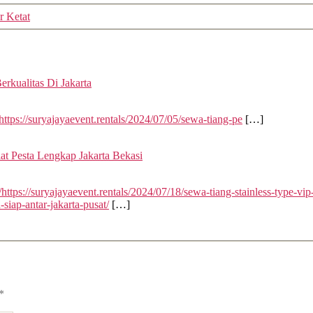
 Ketat
says:
erkualitas Di Jakarta
ttps://suryajayaevent.rentals/2024/07/05/sewa-tiang-pe
[…]
says:
at Pesta Lengkap Jakarta Bekasi
ttps://suryajayaevent.rentals/2024/07/18/sewa-tiang-stainless-type-vip
siap-antar-jakarta-pusat/
[…]
*