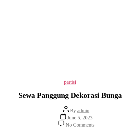
Categories
partisi
Sewa Panggung Dekorasi Bunga
Post
By
admin
author
Post
June 5, 2023
date
on
No Comments
Sewa
Panggung
Dekorasi