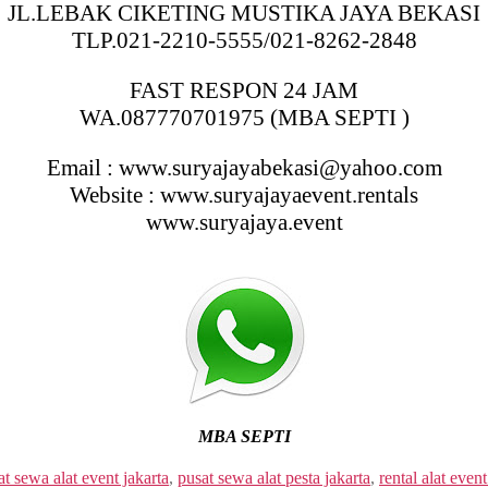
JL.LEBAK CIKETING MUSTIKA JAYA BEKASI
TLP.021-2210-5555/021-8262-2848
FAST RESPON 24 JAM
WA.087770701975 (MBA SEPTI )
Email : www.suryajayabekasi@yahoo.com
Website : www.suryajayaevent.rentals
www.suryajaya.event
MBA SEPTI
at sewa alat event jakarta
,
pusat sewa alat pesta jakarta
,
rental alat event