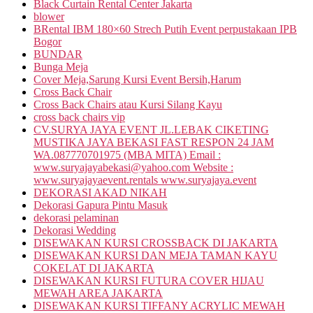
Black Curtain Rental Center Jakarta
blower
BRental IBM 180×60 Strech Putih Event perpustakaan IPB
Bogor
BUNDAR
Bunga Meja
Cover Meja,Sarung Kursi Event Bersih,Harum
Cross Back Chair
Cross Back Chairs atau Kursi Silang Kayu
cross back chairs vip
CV.SURYA JAYA EVENT JL.LEBAK CIKETING
MUSTIKA JAYA BEKASI FAST RESPON 24 JAM
WA.087770701975 (MBA MITA) Email :
www.suryajayabekasi@yahoo.com Website :
www.suryajayaevent.rentals www.suryajaya.event
DEKORASI AKAD NIKAH
Dekorasi Gapura Pintu Masuk
dekorasi pelaminan
Dekorasi Wedding
DISEWAKAN KURSI CROSSBACK DI JAKARTA
DISEWAKAN KURSI DAN MEJA TAMAN KAYU
COKELAT DI JAKARTA
DISEWAKAN KURSI FUTURA COVER HIJAU
MEWAH AREA JAKARTA
DISEWAKAN KURSI TIFFANY ACRYLIC MEWAH