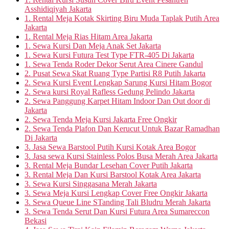
Asshidiqiyah Jakarta
1. Rental Meja Kotak Skirting Biru Muda Taplak Putih Area
Jakarta
1. Rental Meja Rias Hitam Area Jakarta
1. Sewa Kursi Dan Meja Anak Set Jakarta
1. Sewa Kursi Futura Test Type FTR-405 Di Jakarta
1. Sewa Tenda Roder Dekor Serut Area Cinere Gandul
2. Pusat Sewa Skat Ruang Type Partisi R8 Putih Jakarta
2. Sewa Kursi Event Lengkap Sarung Kursi Hitam Bogor
2. Sewa kursi Royal Rafless Gedung Pelindo Jakarta
2. Sewa Panggung Karpet Hitam Indoor Dan Out door di
Jakarta
2. Sewa Tenda Meja Kursi Jakarta Free Ongkir
2. Sewa Tenda Plafon Dan Kerucut Untuk Bazar Ramadhan
Di Jakarta
3. Jasa Sewa Barstool Putih Kursi Kotak Area Bogor
3. Jasa sewa Kursi Stainless Polos Busa Merah Area Jakarta
3. Rental Meja Bundar Lesehan Cover Putih Jakarta
3. Rental Meja Dan Kursi Barstool Kotak Area Jakarta
3. Sewa Kursi Singgasana Merah Jakarta
3. Sewa Meja Kursi Lengkap Cover Free Ongkir Jakarta
3. Sewa Queue Line STanding Tali Bludru Merah Jakarta
3. Sewa Tenda Serut Dan Kursi Futura Area Sumareccon
Bekasi