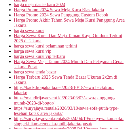
harga meja rias terbaru 2024
Harga Promo 2024 Sewa Meja Kaca Rias Jakarta
Harga Promo 2024 Sewa Panggung Custom Depok
Harga Promo Akhir Tahun Sewa Meja Kursi Panggung Area
Jakarta
harga sewa kursi
Harga Sewa Kursi Dan Meja Taman Kayu Outdoor Terkini
2025 di Jakarta
harga sewa kursi pelaminan terkini
harga sewa kursi vip
harga sewa kursi vip terbaru
Harga Sewa Meja Tahun 2024 Murah Dan Pelayanan Cepat
Jakarta Pusat
harga sewa tenda bazar
Harga Terbaru 2025 Sewa Tenda Bazar Ukuran 2x2m di
Jakarta
https://backdropjakarta.net/2023/10/18/sewa-backdrop-
jakarta/
https://mandirijayaevent.id/2023/03/03/sewa-panggung-
murah-2023-di-bogor/
https://suryajaya.rentals/2026/03/10/sewa-sofa-putih-type-
lesehan-kotak-area-jakarta/
https://suryajayaevent.rentals/2024/04/19/menyewakan-sofa-
singgel-hitam-cempaka-putih-jakarta-pusat/
https://suryajayaevent.rentals/2025/04/10/sewa-kursi-type-