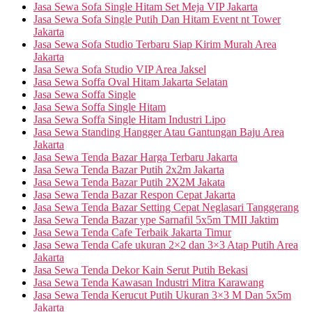
Jasa Sewa Sofa Single Hitam Set Meja VIP Jakarta
Jasa Sewa Sofa Single Putih Dan Hitam Event nt Tower
Jakarta
Jasa Sewa Sofa Studio Terbaru Siap Kirim Murah Area
Jakarta
Jasa Sewa Sofa Studio VIP Area Jaksel
Jasa Sewa Soffa Oval Hitam Jakarta Selatan
Jasa Sewa Soffa Single
Jasa Sewa Soffa Single Hitam
Jasa Sewa Soffa Single Hitam Industri Lipo
Jasa Sewa Standing Hangger Atau Gantungan Baju Area
Jakarta
Jasa Sewa Tenda Bazar Harga Terbaru Jakarta
Jasa Sewa Tenda Bazar Putih 2x2m Jakarta
Jasa Sewa Tenda Bazar Putih 2X2M Jakata
Jasa Sewa Tenda Bazar Respon Cepat Jakarta
Jasa Sewa Tenda Bazar Setting Cepat Neglasari Tanggerang
Jasa Sewa Tenda Bazar ype Sarnafil 5x5m TMII Jaktim
Jasa Sewa Tenda Cafe Terbaik Jakarta Timur
Jasa Sewa Tenda Cafe ukuran 2×2 dan 3×3 Atap Putih Area
Jakarta
Jasa Sewa Tenda Dekor Kain Serut Putih Bekasi
Jasa Sewa Tenda Kawasan Industri Mitra Karawang
Jasa Sewa Tenda Kerucut Putih Ukuran 3×3 M Dan 5x5m
Jakarta