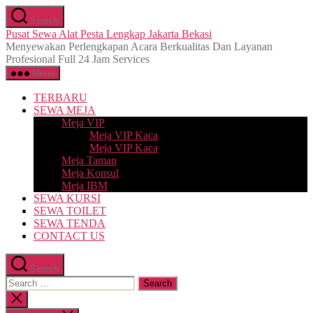
Skip
Search
to
Pusat Sewa Alat Pesta Lengkap Jakarta Bekasi
the
Menyewakan Perlengkapan Acara Berkualitas Dan Layanan
content
Profesional Full 24 Jam Services
Menu
TERBARU
SEWA MEJA
Meja VIP
Meja VIP Kaca
Meja VIP Kaca
Meja Taman
Meja Konsul
Meja IBM
SEWA KURSI
SEWA TOILET
SEWA TENDA
CONTACT US
Search
Search
for:
Close
search