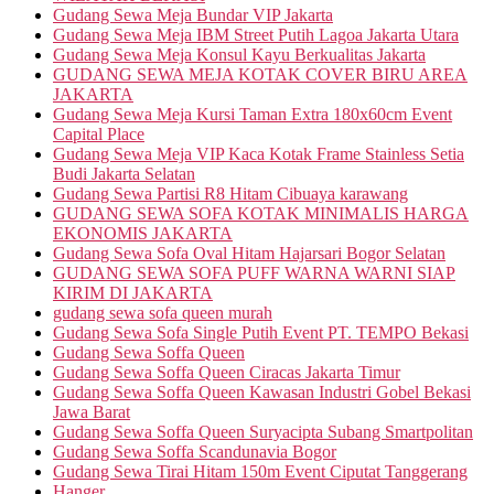
Gudang Sewa Meja Bundar VIP Jakarta
Gudang Sewa Meja IBM Street Putih Lagoa Jakarta Utara
Gudang Sewa Meja Konsul Kayu Berkualitas Jakarta
GUDANG SEWA MEJA KOTAK COVER BIRU AREA
JAKARTA
Gudang Sewa Meja Kursi Taman Extra 180x60cm Event
Capital Place
Gudang Sewa Meja VIP Kaca Kotak Frame Stainless Setia
Budi Jakarta Selatan
Gudang Sewa Partisi R8 Hitam Cibuaya karawang
GUDANG SEWA SOFA KOTAK MINIMALIS HARGA
EKONOMIS JAKARTA
Gudang Sewa Sofa Oval Hitam Hajarsari Bogor Selatan
GUDANG SEWA SOFA PUFF WARNA WARNI SIAP
KIRIM DI JAKARTA
gudang sewa sofa queen murah
Gudang Sewa Sofa Single Putih Event PT. TEMPO Bekasi
Gudang Sewa Soffa Queen
Gudang Sewa Soffa Queen Ciracas Jakarta Timur
Gudang Sewa Soffa Queen Kawasan Industri Gobel Bekasi
Jawa Barat
Gudang Sewa Soffa Queen Suryacipta Subang Smartpolitan
Gudang Sewa Soffa Scandunavia Bogor
Gudang Sewa Tirai Hitam 150m Event Ciputat Tanggerang
Hanger