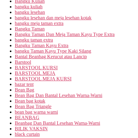
Bangku Kuliah
bangku kuliah
bangku lesehan
bangku lesehan dan meja lesehan kotak
bangku meja taman extra
Bangku Taman
Bangku Taman Dan Meja Taman Kayu Type Extra
bangku taman extra
Bangku Taman Kayu Extra
bangku Taman Kayu Type Kaki Silang
Bantal Beanbag Kerucut atau Lancip
Barstool
BARSTOOL KURSI
BARSTOOL MEJA
BARSTOOL MEJA KURSI
bazar tent
Bean Bag
Bean Bag Dan Bantal Lesehan Warna-Warni
Bean bag kotak
Bean Bag Triangle
bean bag warna warni
BEANBAG
Beanbag Dan Bantal Lesehan Warna-Warni
BILIK VAKSIN
black curtain