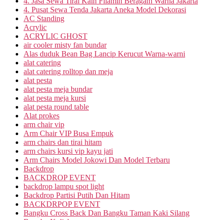
4. Jasa Sewa Tirai Kain Filamin Beragam Warna Jakarta
4. Pusat Sewa Tenda Jakarta Aneka Model Dekorasi
AC Standing
Acrylic
ACRYLIC GHOST
air cooler misty fan bundar
Alas duduk Bean Bag Lancip Kerucut Warna-warni
alat catering
alat catering rolltop dan meja
alat pesta
alat pesta meja bundar
alat pesta meja kursi
alat pesta round table
Alat prokes
arm chair vip
Arm Chair VIP Busa Empuk
arm chairs dan tirai hitam
arm chairs kursi vip kayu jati
Arm Chairs Model Jokowi Dan Model Terbaru
Backdrop
BACKDROP EVENT
backdrop lampu spot light
Backdrop Partisi Putih Dan Hitam
BACKDRPOP EVENT
Bangku Cross Back Dan Bangku Taman Kaki Silang