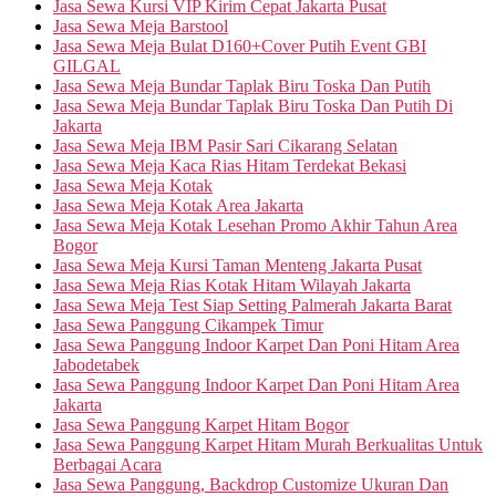
Jasa Sewa Kursi VIP Kirim Cepat Jakarta Pusat
Jasa Sewa Meja Barstool
Jasa Sewa Meja Bulat D160+Cover Putih Event GBI
GILGAL
Jasa Sewa Meja Bundar Taplak Biru Toska Dan Putih
Jasa Sewa Meja Bundar Taplak Biru Toska Dan Putih Di
Jakarta
Jasa Sewa Meja IBM Pasir Sari Cikarang Selatan
Jasa Sewa Meja Kaca Rias Hitam Terdekat Bekasi
Jasa Sewa Meja Kotak
Jasa Sewa Meja Kotak Area Jakarta
Jasa Sewa Meja Kotak Lesehan Promo Akhir Tahun Area
Bogor
Jasa Sewa Meja Kursi Taman Menteng Jakarta Pusat
Jasa Sewa Meja Rias Kotak Hitam Wilayah Jakarta
Jasa Sewa Meja Test Siap Setting Palmerah Jakarta Barat
Jasa Sewa Panggung Cikampek Timur
Jasa Sewa Panggung Indoor Karpet Dan Poni Hitam Area
Jabodetabek
Jasa Sewa Panggung Indoor Karpet Dan Poni Hitam Area
Jakarta
Jasa Sewa Panggung Karpet Hitam Bogor
Jasa Sewa Panggung Karpet Hitam Murah Berkualitas Untuk
Berbagai Acara
Jasa Sewa Panggung, Backdrop Customize Ukuran Dan