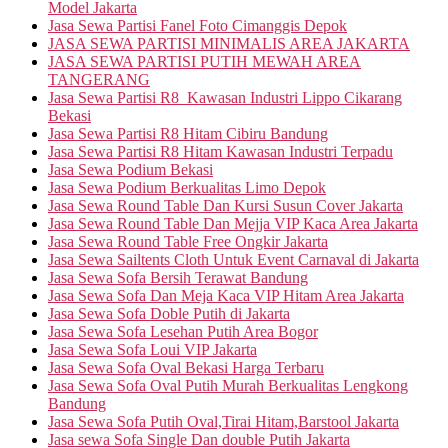
Model Jakarta
Jasa Sewa Partisi Fanel Foto Cimanggis Depok
JASA SEWA PARTISI MINIMALIS AREA JAKARTA
JASA SEWA PARTISI PUTIH MEWAH AREA
TANGERANG
Jasa Sewa Partisi R8 Kawasan Industri Lippo Cikarang
Bekasi
Jasa Sewa Partisi R8 Hitam Cibiru Bandung
Jasa Sewa Partisi R8 Hitam Kawasan Industri Terpadu
Jasa Sewa Podium Bekasi
Jasa Sewa Podium Berkualitas Limo Depok
Jasa Sewa Round Table Dan Kursi Susun Cover Jakarta
Jasa Sewa Round Table Dan Mejja VIP Kaca Area Jakarta
Jasa Sewa Round Table Free Ongkir Jakarta
Jasa Sewa Sailtents Cloth Untuk Event Carnaval di Jakarta
Jasa Sewa Sofa Bersih Terawat Bandung
Jasa Sewa Sofa Dan Meja Kaca VIP Hitam Area Jakarta
Jasa Sewa Sofa Doble Putih di Jakarta
Jasa Sewa Sofa Lesehan Putih Area Bogor
Jasa Sewa Sofa Loui VIP Jakarta
Jasa Sewa Sofa Oval Bekasi Harga Terbaru
Jasa Sewa Sofa Oval Putih Murah Berkualitas Lengkong
Bandung
Jasa Sewa Sofa Putih Oval,Tirai Hitam,Barstool Jakarta
Jasa sewa Sofa Single Dan double Putih Jakarta