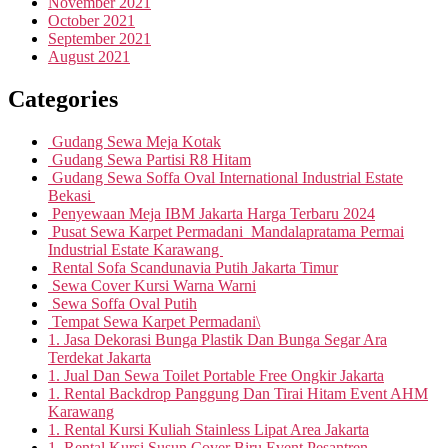
November 2021
October 2021
September 2021
August 2021
Categories
Gudang Sewa Meja Kotak
Gudang Sewa Partisi R8 Hitam
Gudang Sewa Soffa Oval International Industrial Estate
Bekasi
Penyewaan Meja IBM Jakarta Harga Terbaru 2024
Pusat Sewa Karpet Permadani Mandalapratama Permai
Industrial Estate Karawang
Rental Sofa Scandunavia Putih Jakarta Timur
Sewa Cover Kursi Warna Warni
Sewa Soffa Oval Putih
Tempat Sewa Karpet Permadani\
1. Jasa Dekorasi Bunga Plastik Dan Bunga Segar Ara
Terdekat Jakarta
1. Jual Dan Sewa Toilet Portable Free Ongkir Jakarta
1. Rental Backdrop Panggung Dan Tirai Hitam Event AHM
Karawang
1. Rental Kursi Kuliah Stainless Lipat Area Jakarta
1. Rental Kursi Susun Cover Biru Event Pesantren