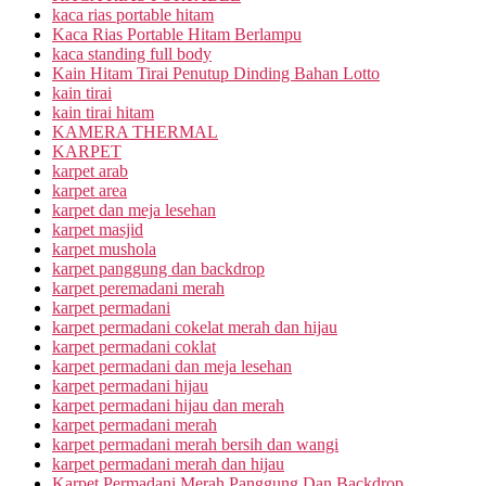
kaca rias portable hitam
Kaca Rias Portable Hitam Berlampu
kaca standing full body
Kain Hitam Tirai Penutup Dinding Bahan Lotto
kain tirai
kain tirai hitam
KAMERA THERMAL
KARPET
karpet arab
karpet area
karpet dan meja lesehan
karpet masjid
karpet mushola
karpet panggung dan backdrop
karpet peremadani merah
karpet permadani
karpet permadani cokelat merah dan hijau
karpet permadani coklat
karpet permadani dan meja lesehan
karpet permadani hijau
karpet permadani hijau dan merah
karpet permadani merah
karpet permadani merah bersih dan wangi
karpet permadani merah dan hijau
Karpet Permadani Merah Panggung Dan Backdrop