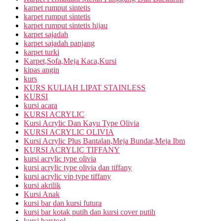
karpet rumput sintetis
karpet rumput sintetis
karpet rumput sintetis hijau
karpet sajadah
karpet sajadah panjang
karpet turki
Karpet,Sofa,Meja Kaca,Kursi
kipas angin
kurs
KURS KULIAH LIPAT STAINLESS
KURSI
kursi acara
KURSI ACRYLIC
Kursi Acrylic Dan Kayu Type Olivia
KURSI ACRYLIC OLIVIA
Kursi Acrylic Plus Bantalan,Meja Bundar,Meja Ibm
KURSI ACRYLIC TIFFANY
kursi acrylic type olivia
kursi acrylic type olivia dan tiffany
kursi acrylic vip type tiffany
kursi akrilik
Kursi Anak
kursi bar dan kursi futura
kursi bar kotak putih dan kursi cover putih
kursi barstool