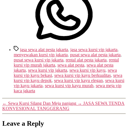
Tags
jasa sewa alat pesta jakarta
,
jasa sewa kursi vip jakarta
,
menyewakan kursi vip jakarta
,
pusat sewa alat pesta jakarta
,
pusat sewa kursi vip jakarta
,
rental alat pesta jakarta
,
rental
kursi vip murah jakarta
,
sewa alat pesta
,
sewa alat pesta
jakarta
,
sewa kursi vip jakarta
,
sewa kursi vip kayu
,
sewa
kursi vip kayu bekasi
,
sewa kursi vip kayu berkualitas
,
sewa
kursi vip kayu depok
,
sewa kursi vip kayu elegan
,
sewa kursi
vip kayu jakarta
,
sewa kursi vip kayu murah
,
sewa meja vip
kaca jakarta
←
Sewa Kursi Silang Dan Meja panjang
→
JASA SEWA TENDA
KONVESIONAL TANGGERANG
Leave a Reply