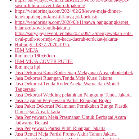
susun-futura-cover-hitam-di-jakarta/
https://vendorinaja.com/2024/02/28/sewa-meja-dinner-
lengkap-dengan-kursi-tiffany-gold-bekasi/
https://vendorinaja.com/2026/03/11/sewa-panggungkarpet-
hitamsofa-oval-putih-jakarta
https://suryajayaevent.rentals/2025/09/12/menyewakan-sofa-
oval-putih-set-meja-vip-kaca-daerah-terdekat-jakarta/
Hubungi : 0877-7070-1975.
IBM MEJA
ibm meja 180x60cm
IBM MEJA COVER PUTIH
ibm meja hpl
Jasa Dekorasi Kain Roder Siap Melayanai Area jabodetabek
Jasa Dekorasi Ruangan,Tenda,Meja Kursi Jakarta
Jasa Dekorasi Tenda Roder Aneka Warna dan Model
Tangerang
Jasa Dekorasi Wedding pelaminan,Panggung,Tenda Jakarta
Jasa Layanan Penyewaan Partisi Ruangan Bogor
Jasa Paket Dekorasi Pelaminan Pernikahan Bunga Plastik
Dan segar Area Jakarta
Jasa Penyewaan Meja Prasmanan Untuk Berbagai Acara
Jatiwarna Bekasi
Jasa Penyewaan Partisi Putih Ruangan Jakarta
Jasa Rental Meja Partisi Promo Akhir Tahun Jakarta