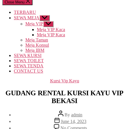
Close Menu
TERBARU
SEWA MEJA
Show
sub
Meja VIP
Show
menu
sub
Meja VIP Kaca
menu
Meja VIP Kaca
Meja Taman
Meja Konsul
Meja IBM
SEWA KURSI
SEWA TOILET
SEWA TENDA
CONTACT US
Categories
Kursi Vip Kayu
GUDANG RENTAL KURSI KAYU VIP
BEKASI
Post
By
admin
author
Post
June 14, 2023
date
on
No Comments