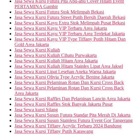
Jasa Sewa Kursi Futura Pita Abu-abu Cover Hitam Event
PERTAMINA Gambir
Jasa Sewa Kursi Futura Stok Melimpah Bekasi
Jasa Sewa Kursi Futura Street Putih Bersih Daerah Bekasi
Jasa Sewa Kursi Kayu Extra Stok Melimpah Pusat Bekasi
Jasa Sewa Kursi Kayu VIP Terbaru Area Jakarta
Jasa Sewa Kursi Kayu VIP Terbaru Area Terdekat Jakarta
Jasa Sewa Kursi Kayu VIP Type Tiffany Putih Hitam Dan
Gold Area Jakarta
Jasa Sewa Kursi Kuliah
Jasa Sewa Kursi Kuliah Cibatu Purwakarta
Jasa Sewa Kursi Kuliah Hitam Area Jakarta
Jasa Sewa Kursi Kuliah Hitam Stainles Lipat Area Jaksel
Jasa Sewa Kursi Lipat Lesehan Aneka Warna Jakarta
Jasa Sewa Kursi Olivia Type Acrylic Bening Jakarta
Jasa Sewa Kursi Pelaminan Rotan Dan Kursi Cross Back
Jasa Sewa Kursi Pelaminan Rotan Dan Kursi Cross Back
Area Jakarta
Jasa Sewa Kursi Raffles Dan Pelaminan Lancip Area Jakarta
Jasa Sewa Kursi Raffles Stok Banyak Jakarta Pusat
Jasa Sewa kursi Silang
Jasa Sewa Kursi Susun Futura Standar Pita Merah Di Jakarta
Jasa Sewa Kursi Susun Stainless Futura Event Gor Tangerang
Jasa Sewa Kursi Tiffany Acrylic Terbaru 2024 Bandung
Jasa Sewa Kursi Tiffany Putih Karawang