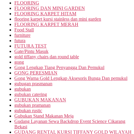
FLOORING
FLOORING DAN MINI GARDEN
FLOORING KARPET HITAM
flooring karpet kursi stainless dan mini garden
FLOORING KARPET MERAH
Food Stall
furniture
futura
FUTURA TEST
Gate/Pintu Masuk
gold tiffany chairs dan round table
gong
Gong Lengkap Tiang Penyangga Dan Pemukul
GONG PERESMIAN
Gong Warna Gold Lengkap Aksesoris Bunga Dan pemukul
gubugan prasmanan
gubukan
gubukan catering
GUBUKAN MAKANAN
gubukan pramanan
gubukan rustic
Gubukan Stand Makanan Meja
Gudang Layanan Sewa Backdrop Event Science Cikarang
Bekasi
GUDANG RENTAL KURSI TIFFANY GOLD WILAYAH