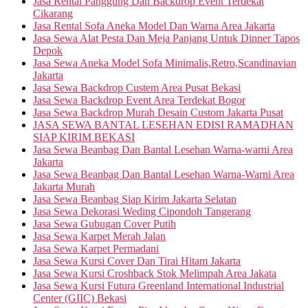
Jasa Rental Panggung Dan Backdrop Event Terdekat
Cikarang
Jasa Rental Sofa Aneka Model Dan Warna Area Jakarta
Jasa Sewa Alat Pesta Dan Meja Panjang Untuk Dinner Tapos
Depok
Jasa Sewa Aneka Model Sofa Minimalis,Retro,Scandinavian
Jakarta
Jasa Sewa Backdrop Custem Area Pusat Bekasi
Jasa Sewa Backdrop Event Area Terdekat Bogor
Jasa Sewa Backdrop Murah Desain Custom Jakarta Pusat
JASA SEWA BANTAL LESEHAN EDISI RAMADHAN
SIAP KIRIM BEKASI
Jasa Sewa Beanbag Dan Bantal Lesehan Warna-warni Area
Jakarta
Jasa Sewa Beanbag Dan Bantal Lesehan Warna-Warni Area
Jakarta Murah
Jasa Sewa Beanbag Siap Kirim Jakarta Selatan
Jasa Sewa Dekorasi Weding Cipondoh Tangerang
Jasa Sewa Gubugan Cover Putih
Jasa Sewa Karpet Merah Jalan
Jasa Sewa Karpet Permadani
Jasa Sewa Kursi Cover Dan Tirai Hitam Jakarta
Jasa Sewa Kursi Croshback Stok Melimpah Area Jakata
Jasa Sewa Kursi Futura Greenland International Industrial
Center (GIIC) Bekasi