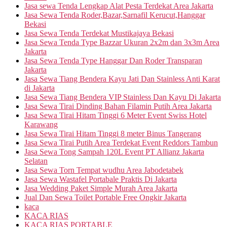
Jasa sewa Tenda Lengkap Alat Pesta Terdekat Area Jakarta
Jasa Sewa Tenda Roder,Bazar,Sarnafil Kerucut,Hanggar
Bekasi
Jasa Sewa Tenda Terdekat Mustikajaya Bekasi
Jasa Sewa Tenda Type Bazzar Ukuran 2x2m dan 3x3m Area
Jakarta
Jasa Sewa Tenda Type Hanggar Dan Roder Transparan
Jakarta
Jasa Sewa Tiang Bendera Kayu Jati Dan Stainless Anti Karat
di Jakarta
Jasa Sewa Tiang Bendera VIP Stainless Dan Kayu Di Jakarta
Jasa Sewa Tirai Dinding Bahan Filamin Putih Area Jakarta
Jasa Sewa Tirai Hitam Tinggi 6 Meter Event Swiss Hotel
Karawang
Jasa Sewa Tirai Hitam Tinggi 8 meter Binus Tangerang
Jasa Sewa Tirai Putih Area Terdekat Event Reddors Tambun
Jasa Sewa Tong Sampah 120L Event PT Allianz Jakarta
Selatan
Jasa Sewa Torn Tempat wudhu Area Jabodetabek
Jasa Sewa Wastafel Portabale Praktis Di Jakarta
Jasa Wedding Paket Simple Murah Area Jakarta
Jual Dan Sewa Toilet Portable Free Ongkir Jakarta
kaca
KACA RIAS
KACA RIAS PORTABLE