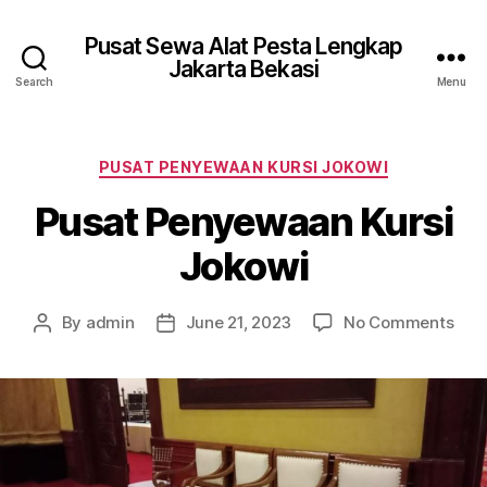
Pusat Sewa Alat Pesta Lengkap
Jakarta Bekasi
Search
Menu
Categories
PUSAT PENYEWAAN KURSI JOKOWI
Pusat Penyewaan Kursi
Jokowi
on
By
admin
June 21, 2023
No Comments
Post
Post
Pus
author
date
Pen
Kurs
Jok