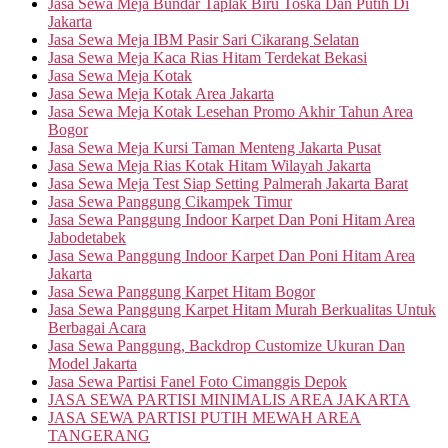
Jasa Sewa Meja Bundar Taplak Biru Toska Dan Putih Di
Jakarta
Jasa Sewa Meja IBM Pasir Sari Cikarang Selatan
Jasa Sewa Meja Kaca Rias Hitam Terdekat Bekasi
Jasa Sewa Meja Kotak
Jasa Sewa Meja Kotak Area Jakarta
Jasa Sewa Meja Kotak Lesehan Promo Akhir Tahun Area
Bogor
Jasa Sewa Meja Kursi Taman Menteng Jakarta Pusat
Jasa Sewa Meja Rias Kotak Hitam Wilayah Jakarta
Jasa Sewa Meja Test Siap Setting Palmerah Jakarta Barat
Jasa Sewa Panggung Cikampek Timur
Jasa Sewa Panggung Indoor Karpet Dan Poni Hitam Area
Jabodetabek
Jasa Sewa Panggung Indoor Karpet Dan Poni Hitam Area
Jakarta
Jasa Sewa Panggung Karpet Hitam Bogor
Jasa Sewa Panggung Karpet Hitam Murah Berkualitas Untuk
Berbagai Acara
Jasa Sewa Panggung, Backdrop Customize Ukuran Dan
Model Jakarta
Jasa Sewa Partisi Fanel Foto Cimanggis Depok
JASA SEWA PARTISI MINIMALIS AREA JAKARTA
JASA SEWA PARTISI PUTIH MEWAH AREA
TANGERANG