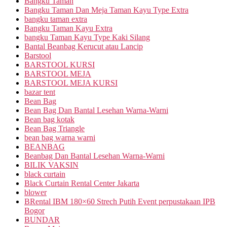
Bangku Taman
Bangku Taman Dan Meja Taman Kayu Type Extra
bangku taman extra
Bangku Taman Kayu Extra
bangku Taman Kayu Type Kaki Silang
Bantal Beanbag Kerucut atau Lancip
Barstool
BARSTOOL KURSI
BARSTOOL MEJA
BARSTOOL MEJA KURSI
bazar tent
Bean Bag
Bean Bag Dan Bantal Lesehan Warna-Warni
Bean bag kotak
Bean Bag Triangle
bean bag warna warni
BEANBAG
Beanbag Dan Bantal Lesehan Warna-Warni
BILIK VAKSIN
black curtain
Black Curtain Rental Center Jakarta
blower
BRental IBM 180×60 Strech Putih Event perpustakaan IPB
Bogor
BUNDAR