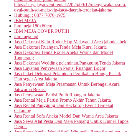
https://suryajayaevent.rentals/2025/09/12/menyewakan-sofa-
oval-putih-set-meja-vip-kaca-daerah-terdekat-jakarta/
Hubungi : 0877-7070-1975.
IBM MEJA
ibm meja 180x60cm
IBM MEJA COVER PUTIH
ibm meja hpl
Jasa Dekorasi Kain Roder Siap Melayanai Area jabodetabek
Jasa Dekorasi Ruangan,Tenda,Meja Kursi Jakarta
Jasa Dekorasi Tenda Roder Aneka Warna dan Model
Tangerang
Jasa Dekorasi Wedding pelaminan,Panggung,Tenda Jakarta
Jasa Layanan Penyewaan Partisi Ruangan Bogor
Jasa Paket Dekorasi Pelaminan Pernikahan Bunga Plastik
Dan segar Area Jakarta
Jasa Penyewaan Meja Prasmanan Untuk Berbagai Acara
Jatiwarna Bekasi
Jasa Penyewaan Partisi Putih Ruangan Jakarta
Jasa Rental Meja Partisi Promo Akhir Tahun Jakarta
Jasa Rental Panggung Dan Backdrop Event Terdekat
Cikarang
Jasa Rental Sofa Aneka Model Dan Warna Area Jakarta
Jasa Sewa Alat Pesta Dan Meja Panjang Untuk Dinner Tapos
Depok
Jasa Sewa Aneka Model Sofa Minimalis,Retro,Scandinavian