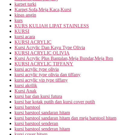
karpet turki
Karpet,Sofa,Meja Kaca,Kursi
kipas angin
kurs
KURS KULIAH LIPAT STAINLESS
KURSI
kursi acara
KURSI ACRYLIC
Kursi Acrylic Dan Kayu Type Olivia
KURSI ACRYLIC OLIVIA
Kursi Acrylic Plus Bantalan,Meja Bundar,Meja Ibm
KURSI ACRYLIC TIFFANY
kursi acrylic type olivia
kursi acrylic type olivia dan tiffany
kursi acrylic vip type tiffany
kursi akrilik
Kursi Anak
kursi bar dan kursi futura
kursi bar kotak putih dan kursi cover putih
kursi barstool
kursi barstool sandaran hitam
kursi barstool sandaran hitam dan meja barstool hitam
kursi barstool senderan
kursi barstool senderan hitam
kursi cover hitam