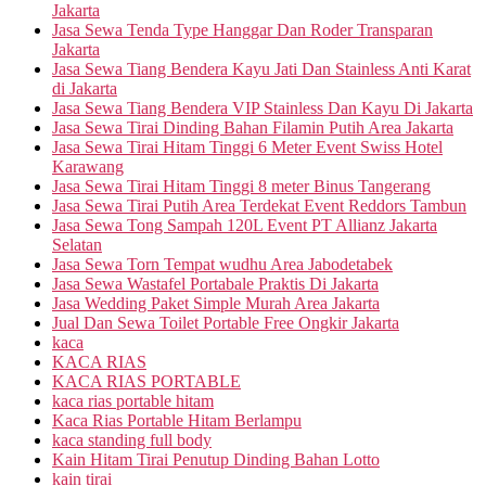
Jakarta
Jasa Sewa Tenda Type Hanggar Dan Roder Transparan
Jakarta
Jasa Sewa Tiang Bendera Kayu Jati Dan Stainless Anti Karat
di Jakarta
Jasa Sewa Tiang Bendera VIP Stainless Dan Kayu Di Jakarta
Jasa Sewa Tirai Dinding Bahan Filamin Putih Area Jakarta
Jasa Sewa Tirai Hitam Tinggi 6 Meter Event Swiss Hotel
Karawang
Jasa Sewa Tirai Hitam Tinggi 8 meter Binus Tangerang
Jasa Sewa Tirai Putih Area Terdekat Event Reddors Tambun
Jasa Sewa Tong Sampah 120L Event PT Allianz Jakarta
Selatan
Jasa Sewa Torn Tempat wudhu Area Jabodetabek
Jasa Sewa Wastafel Portabale Praktis Di Jakarta
Jasa Wedding Paket Simple Murah Area Jakarta
Jual Dan Sewa Toilet Portable Free Ongkir Jakarta
kaca
KACA RIAS
KACA RIAS PORTABLE
kaca rias portable hitam
Kaca Rias Portable Hitam Berlampu
kaca standing full body
Kain Hitam Tirai Penutup Dinding Bahan Lotto
kain tirai