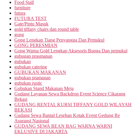
Food Stall
furniture
futura
FUTURA TEST
Gate/Pintu Masuk
gold tiffany chairs dan round table
gong
Gong Lengkap Tiang Penyangga Dan Pemukul
GONG PERESMIAN
Gong Warna Gold Lengkap Aksesoris Bunga Dan pemukul
gubugan prasmanan
gubukan
gubukan catering
GUBUKAN MAKANAN
gubukan pramanan
gubukan rustic
Gubukan Stand Makanan Meja
Gudang Layanan Sewa Backdrop Event Science Cikarang
Bekasi
GUDANG RENTAL KURSI TIFFANY GOLD WILAYAH
BEKASI
Gudang Sewa Bantal Lesehan Kotak Event Gedung Re
Asuransi Nasional
GUDANG SEWA BEAN BAG WARNA WARNI
EKLUSIVE DI JAKARTA