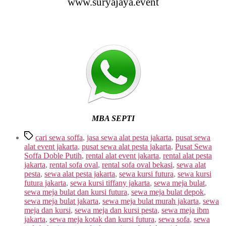
www.suryajaya.event
MBA SEPTI
Tags
cari sewa soffa
,
jasa sewa alat pesta jakarta
,
pusat sewa
alat event jakarta
,
pusat sewa alat pesta jakarta
,
Pusat Sewa
Soffa Doble Putih
,
rental alat event jakarta
,
rental alat pesta
jakarta
,
rental sofa oval
,
rental sofa oval bekasi
,
sewa alat
pesta
,
sewa alat pesta jakarta
,
sewa kursi futura
,
sewa kursi
futura jakarta
,
sewa kursi tiffany jakarta
,
sewa meja bulat
,
sewa meja bulat dan kursi futura
,
sewa meja bulat depok
,
sewa meja bulat jakarta
,
sewa meja bulat murah jakarta
,
sewa
meja dan kursi
,
sewa meja dan kursi pesta
,
sewa meja ibm
jakarta
,
sewa meja kotak dan kursi futura
,
sewa sofa
,
sewa