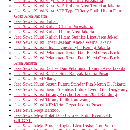
Jasa Sewa Kursi Kayu VIP Terbaru Area Jakarta
Jasa Sewa Kursi Kayu VIP Terbaru Area Terdekat Jakarta
Jasa Sewa Kursi Kayu VIP Type Tiffany Putih Hitam Dan
Gold Area Jakarta
Jasa Sewa Kursi Kuliah
Jasa Sewa Kursi Kuliah Cibatu Purwakarta
Jasa Sewa Kursi Kuliah Hitam Area Jakarta
Jasa Sewa Kursi Kuliah Hitam Stainles Lipat Area Jaksel
Jasa Sewa Kursi Lipat Lesehan Aneka Warna Jakarta
Jasa Sewa Kursi Olivia Type Acrylic Bening Jakarta
Jasa Sewa Kursi Pelaminan Rotan Dan Kursi Cross Back
Jasa Sewa Kursi Pelaminan Rotan Dan Kursi Cross Back
Area Jakarta
Jasa Sewa Kursi Raffles Dan Pelaminan Lancip Area Jakarta
Jasa Sewa Kursi Raffles Stok Banyak Jakarta Pusat
Jasa Sewa kursi Silang
Jasa Sewa Kursi Susun Futura Standar Pita Merah Di Jakarta
Jasa Sewa Kursi Susun Stainless Futura Event Gor Tangerang
Jasa Sewa Kursi Tiffany Acrylic Terbaru 2024 Bandung
Jasa Sewa Kursi Tiffany Putih Karawang
Jasa Sewa Kursi VIP Kirim Cepat Jakarta Pusat
Jasa Sewa Meja Barstool
Jasa Sewa Meja Bulat D160+Cover Putih Event GBI
GILGAL
Jasa Sewa Meja Bundar Taplak Biru Toska Dan Putih