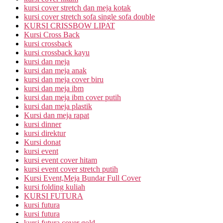
kursi cover stretch dan meja kotak
kursi cover stretch sofa single sofa double
KURSI CRISSBOW LIPAT
Kursi Cross Back
kursi crossback
kursi crossback kayu
kursi dan meja
kursi dan meja anak
kursi dan meja cover biru
kursi dan meja ibm
kursi dan meja ibm cover putih
kursi dan meja plastik
Kursi dan meja rapat
kursi dinner
kursi direktur
Kursi donat
kursi event
kursi event cover hitam
kursi event cover stretch putih
Kursi Event,Meja Bundar Full Cover
kursi folding kuliah
KURSI FUTURA
kursi futura
kursi futura
kursi futura cover gold