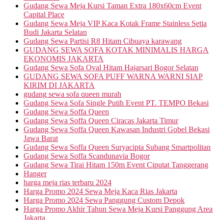
Gudang Sewa Meja Kursi Taman Extra 180x60cm Event
Capital Place
Gudang Sewa Meja VIP Kaca Kotak Frame Stainless Setia
Budi Jakarta Selatan
Gudang Sewa Partisi R8 Hitam Cibuaya karawang
GUDANG SEWA SOFA KOTAK MINIMALIS HARGA
EKONOMIS JAKARTA
Gudang Sewa Sofa Oval Hitam Hajarsari Bogor Selatan
GUDANG SEWA SOFA PUFF WARNA WARNI SIAP
KIRIM DI JAKARTA
gudang sewa sofa queen murah
Gudang Sewa Sofa Single Putih Event PT. TEMPO Bekasi
Gudang Sewa Soffa Queen
Gudang Sewa Soffa Queen Ciracas Jakarta Timur
Gudang Sewa Soffa Queen Kawasan Industri Gobel Bekasi
Jawa Barat
Gudang Sewa Soffa Queen Suryacipta Subang Smartpolitan
Gudang Sewa Soffa Scandunavia Bogor
Gudang Sewa Tirai Hitam 150m Event Ciputat Tanggerang
Hanger
harga meja rias terbaru 2024
Harga Promo 2024 Sewa Meja Kaca Rias Jakarta
Harga Promo 2024 Sewa Panggung Custom Depok
Harga Promo Akhir Tahun Sewa Meja Kursi Panggung Area
Jakarta