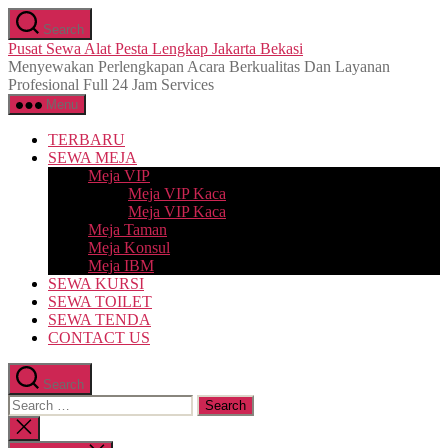
Skip
Search
to
Pusat Sewa Alat Pesta Lengkap Jakarta Bekasi
the
Menyewakan Perlengkapan Acara Berkualitas Dan Layanan
content
Profesional Full 24 Jam Services
Menu
TERBARU
SEWA MEJA
Meja VIP
Meja VIP Kaca
Meja VIP Kaca
Meja Taman
Meja Konsul
Meja IBM
SEWA KURSI
SEWA TOILET
SEWA TENDA
CONTACT US
Search
Search
for:
Close
search