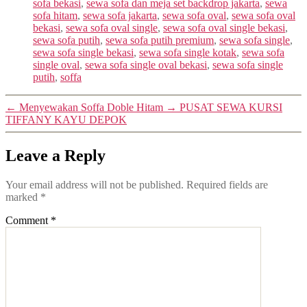
sofa bekasi
,
sewa sofa dan meja set backdrop jakarta
,
sewa
sofa hitam
,
sewa sofa jakarta
,
sewa sofa oval
,
sewa sofa oval
bekasi
,
sewa sofa oval single
,
sewa sofa oval single bekasi
,
sewa sofa putih
,
sewa sofa putih premium
,
sewa sofa single
,
sewa sofa single bekasi
,
sewa sofa single kotak
,
sewa sofa
single oval
,
sewa sofa single oval bekasi
,
sewa sofa single
putih
,
soffa
←
Menyewakan Soffa Doble Hitam
→
PUSAT SEWA KURSI
TIFFANY KAYU DEPOK
Leave a Reply
Your email address will not be published.
Required fields are
marked
*
Comment
*