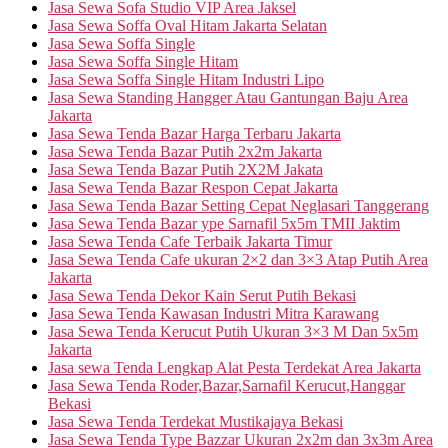
Jasa Sewa Sofa Studio VIP Area Jaksel
Jasa Sewa Soffa Oval Hitam Jakarta Selatan
Jasa Sewa Soffa Single
Jasa Sewa Soffa Single Hitam
Jasa Sewa Soffa Single Hitam Industri Lipo
Jasa Sewa Standing Hangger Atau Gantungan Baju Area
Jakarta
Jasa Sewa Tenda Bazar Harga Terbaru Jakarta
Jasa Sewa Tenda Bazar Putih 2x2m Jakarta
Jasa Sewa Tenda Bazar Putih 2X2M Jakata
Jasa Sewa Tenda Bazar Respon Cepat Jakarta
Jasa Sewa Tenda Bazar Setting Cepat Neglasari Tanggerang
Jasa Sewa Tenda Bazar ype Sarnafil 5x5m TMII Jaktim
Jasa Sewa Tenda Cafe Terbaik Jakarta Timur
Jasa Sewa Tenda Cafe ukuran 2×2 dan 3×3 Atap Putih Area
Jakarta
Jasa Sewa Tenda Dekor Kain Serut Putih Bekasi
Jasa Sewa Tenda Kawasan Industri Mitra Karawang
Jasa Sewa Tenda Kerucut Putih Ukuran 3×3 M Dan 5x5m
Jakarta
Jasa sewa Tenda Lengkap Alat Pesta Terdekat Area Jakarta
Jasa Sewa Tenda Roder,Bazar,Sarnafil Kerucut,Hanggar
Bekasi
Jasa Sewa Tenda Terdekat Mustikajaya Bekasi
Jasa Sewa Tenda Type Bazzar Ukuran 2x2m dan 3x3m Area