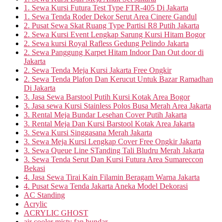
1. Sewa Kursi Futura Test Type FTR-405 Di Jakarta
1. Sewa Tenda Roder Dekor Serut Area Cinere Gandul
2. Pusat Sewa Skat Ruang Type Partisi R8 Putih Jakarta
2. Sewa Kursi Event Lengkap Sarung Kursi Hitam Bogor
2. Sewa kursi Royal Rafless Gedung Pelindo Jakarta
2. Sewa Panggung Karpet Hitam Indoor Dan Out door di
Jakarta
2. Sewa Tenda Meja Kursi Jakarta Free Ongkir
2. Sewa Tenda Plafon Dan Kerucut Untuk Bazar Ramadhan
Di Jakarta
3. Jasa Sewa Barstool Putih Kursi Kotak Area Bogor
3. Jasa sewa Kursi Stainless Polos Busa Merah Area Jakarta
3. Rental Meja Bundar Lesehan Cover Putih Jakarta
3. Rental Meja Dan Kursi Barstool Kotak Area Jakarta
3. Sewa Kursi Singgasana Merah Jakarta
3. Sewa Meja Kursi Lengkap Cover Free Ongkir Jakarta
3. Sewa Queue Line STanding Tali Bludru Merah Jakarta
3. Sewa Tenda Serut Dan Kursi Futura Area Sumareccon
Bekasi
4. Jasa Sewa Tirai Kain Filamin Beragam Warna Jakarta
4. Pusat Sewa Tenda Jakarta Aneka Model Dekorasi
AC Standing
Acrylic
ACRYLIC GHOST
air cooler misty fan bundar