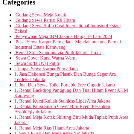
Categories
Gudang Sewa Meja Kotak
Gudang Sewa Partisi R8 Hitam
Gudang Sewa Soffa Oval International Industrial Estate
Bekasi
Penyewaan Meja IBM Jakarta Harga Terbaru 2024
Pusat Sewa Karpet Permadani Mandalapratama Permai
Industrial Estate Karawang
Rental Sofa Scandunavia Putih Jakarta Timur
Sewa Cover Kursi Warna Warni
Sewa Soffa Oval Putih
Tempat Sewa Karpet Permadani\
1. Jasa Dekorasi Bunga Plastik Dan Bunga Segar Ara
Terdekat Jakarta
1. Jual Dan Sewa Toilet Portable Free Ongkir Jakarta
1. Rental Backdrop Panggung Dan Tirai Hitam Event AHM
Karawang
1. Rental Kursi Kuliah Stainless Lipat Area Jakarta
1. Rental Kursi Susun Cover Biru Event Pesantren
Asshidiqiyah Jakarta
1. Rental Meja Kotak Skirting Biru Muda Taplak Putih Area
Jakarta
1. Rental Meja Rias Hitam Area Jakarta
1. Sewa Kursi Dan Meja Anak Set Jakarta