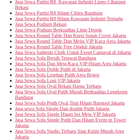
Jasa Sewa Partisi R8 Kawasan Industri Lippo Cikarang
Bekasi
Jasa Sewa Partisi R8 Hitam Cibiru Bandung
Jasa Sewa Partisi R8 Hitam Kawasan Industri Terpadu
Jasa Sewa Podium Bekasi
Jasa Sewa Podium Berkualitas Limo Depok
Jasa Sewa Round Table Dan Kursi Susun Cover Jakarta
Jasa Sewa Round Table Dan Mejja VIP Kaca Area Jakarta
Jasa Sewa Round Table Free Ongkir Jakarta
Jasa Sewa Sailtents Cloth Untuk Event Carnaval di Jakarta
Jasa Sewa Sofa Bersih Terawat Bandung
Jasa Sewa Sofa Dan Meja Kaca VIP Hitam Area Jakarta
Jasa Sewa Sofa Doble Putih di Jakarta
Jasa Sewa Sofa Lesehan Putih Area Bogor
Jasa Sewa Sofa Loui VIP Jakarta
Jasa Sewa Sofa Oval Bekasi Harga Terbaru
Jasa Sewa Sofa Oval Putih Murah Berkualitas Lengkong
Bandung
Jasa Sewa Sofa Putih Oval,Tirai Hitam,Barstool Jakarta
Jasa sewa Sofa Single Dan double Putih Jakarta
Jasa Sewa Sofa Single Hitam Set Meja VIP Jakarta
Jasa Sewa Sofa Single Putih Dan Hitam Event nt Tower
Jakarta
Jasa Sewa Sofa Studio Terbaru Siap Kirim Murah Area
Jakarta