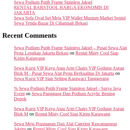
Sewa Podium Putih Frame Stainless Jaksel
RENTAL BARSTOOL HARGA EKONOMIS DI
JAKARTA
Sewa Sofa Oval Set Meja VIP Wallet Musium Market Sentul
Sewa Tenda Bazar Di Cibarusah Bekasi
Recent Comments
Sewa Podium Putih Frame Stainless Jaksel – Pusat Sewa Alat
Pesta Lengkap Jakarta Bekasi
on
Rental Misty Cool Siap
Kirim Karawang
Sewa Kursi VIP Kayu Atau Arm Chairs VIP Gedung Asean
Blok M - Pusat Sewa Alat Pesta Berkualitas Di Jakarta
on
Sewa Kursi VIP Siap Setting Karawaci Tanggerang
% Sewa Podium Putih Frame Stainless Jaksel - Surya Jaya
Event
on
Sewa Panggung Dan Podium Acrylic Bening
Depok
Sewa Kursi VIP Kayu Atau Arm Chairs VIP Gedung Asean
Blok M
on
Rental Misty Cool Siap Kirim Karawang
Sewa Meja Prasmanan Dan Alat Catering Rawamangun
Jaktim
on
Rental Misty Cool Siap Kirim Karawang