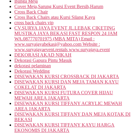
Bunga Meja
Cover Meja,Sarung Kursi Event Bersih,Harum
Cross Back Chair
Cross Back Chairs atau Kursi Silang Kayu
cross back chairs vip
CV.SURYA JAYA EVENT JL.LEBAK CIKETING
MUSTIKA JAYA BEKASI FAST RESPON 24 JAM
WA.087770701975 (MBA MITA) Email :
www.suryajayabekasi@yahoo.com Website :
www.suryajayaevent.rentals www.suryajaya.event
DEKORASI AKAD NIKAH
Dekorasi Gapura Pintu Masuk
dekorasi pelaminan
Dekorasi Wedding
DISEWAKAN KURSI CROSSBACK DI JAKARTA
DISEWAKAN KURSI DAN MEJA TAMAN KAYU
COKELAT DI JAKARTA
DISEWAKAN KURSI FUTURA COVER HIJAU
MEWAH AREA JAKARTA
DISEWAKAN KURSI TIFFANY ACRYLIC MEWAH
AREA JAKARTA
DISEWAKAN KURSI TIFFANY DAN MEJA KOTAK DI
BEKASI
DISEWAKAN KURSI TIFFANY KAYU HARGA
EKONOMIS DI JAKARTA