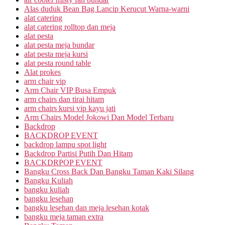
Alas duduk Bean Bag Lancip Kerucut Warna-warni
alat catering
alat catering rolltop dan meja
alat pesta
alat pesta meja bundar
alat pesta meja kursi
alat pesta round table
Alat prokes
arm chair vip
Arm Chair VIP Busa Empuk
arm chairs dan tirai hitam
arm chairs kursi vip kayu jati
Arm Chairs Model Jokowi Dan Model Terbaru
Backdrop
BACKDROP EVENT
backdrop lampu spot light
Backdrop Partisi Putih Dan Hitam
BACKDRPOP EVENT
Bangku Cross Back Dan Bangku Taman Kaki Silang
Bangku Kuliah
bangku kuliah
bangku lesehan
bangku lesehan dan meja lesehan kotak
bangku meja taman extra