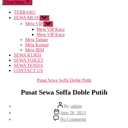
Close Menu
TERBARU
SEWA MEJA
Show
sub
Meja VIP
Show
menu
sub
Meja VIP Kaca
menu
Meja VIP Kaca
Meja Taman
Meja Konsul
Meja IBM
SEWA KURSI
SEWA TOILET
SEWA TENDA
CONTACT US
Categories
Pusat Sewa Soffa Doble Putih
Pusat Sewa Soffa Doble Putih
Post
By
admin
author
Post
June 26, 2023
date
on
No Comments
Pusat
Sewa