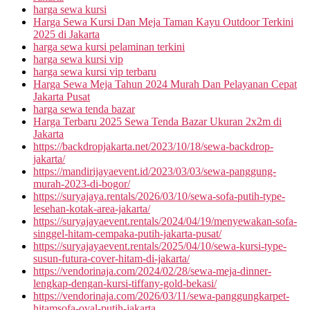
harga sewa kursi
Harga Sewa Kursi Dan Meja Taman Kayu Outdoor Terkini
2025 di Jakarta
harga sewa kursi pelaminan terkini
harga sewa kursi vip
harga sewa kursi vip terbaru
Harga Sewa Meja Tahun 2024 Murah Dan Pelayanan Cepat
Jakarta Pusat
harga sewa tenda bazar
Harga Terbaru 2025 Sewa Tenda Bazar Ukuran 2x2m di
Jakarta
https://backdropjakarta.net/2023/10/18/sewa-backdrop-
jakarta/
https://mandirijayaevent.id/2023/03/03/sewa-panggung-
murah-2023-di-bogor/
https://suryajaya.rentals/2026/03/10/sewa-sofa-putih-type-
lesehan-kotak-area-jakarta/
https://suryajayaevent.rentals/2024/04/19/menyewakan-sofa-
singgel-hitam-cempaka-putih-jakarta-pusat/
https://suryajayaevent.rentals/2025/04/10/sewa-kursi-type-
susun-futura-cover-hitam-di-jakarta/
https://vendorinaja.com/2024/02/28/sewa-meja-dinner-
lengkap-dengan-kursi-tiffany-gold-bekasi/
https://vendorinaja.com/2026/03/11/sewa-panggungkarpet-
hitamsofa-oval-putih-jakarta