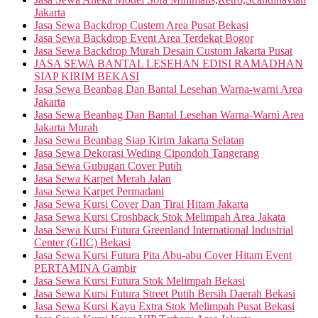
Jakarta
Jasa Sewa Backdrop Custem Area Pusat Bekasi
Jasa Sewa Backdrop Event Area Terdekat Bogor
Jasa Sewa Backdrop Murah Desain Custom Jakarta Pusat
JASA SEWA BANTAL LESEHAN EDISI RAMADHAN
SIAP KIRIM BEKASI
Jasa Sewa Beanbag Dan Bantal Lesehan Warna-warni Area
Jakarta
Jasa Sewa Beanbag Dan Bantal Lesehan Warna-Warni Area
Jakarta Murah
Jasa Sewa Beanbag Siap Kirim Jakarta Selatan
Jasa Sewa Dekorasi Weding Cipondoh Tangerang
Jasa Sewa Gubugan Cover Putih
Jasa Sewa Karpet Merah Jalan
Jasa Sewa Karpet Permadani
Jasa Sewa Kursi Cover Dan Tirai Hitam Jakarta
Jasa Sewa Kursi Croshback Stok Melimpah Area Jakata
Jasa Sewa Kursi Futura Greenland International Industrial
Center (GIIC) Bekasi
Jasa Sewa Kursi Futura Pita Abu-abu Cover Hitam Event
PERTAMINA Gambir
Jasa Sewa Kursi Futura Stok Melimpah Bekasi
Jasa Sewa Kursi Futura Street Putih Bersih Daerah Bekasi
Jasa Sewa Kursi Kayu Extra Stok Melimpah Pusat Bekasi