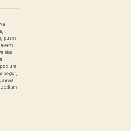
wa
a
,
a
,
pusat
t event
a alat
ra
 podium
m bogor
,
,
sewa
 podium