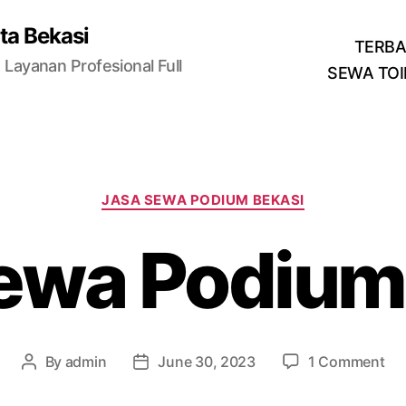
ta Bekasi
TERB
Layanan Profesional Full
SEWA TOI
Categories
JASA SEWA PODIUM BEKASI
ewa Podium
on
By
admin
June 30, 2023
1 Comment
Post
Post
Ja
author
date
Se