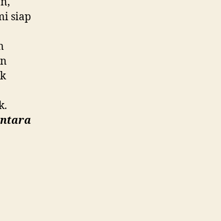
n,
mi siap
m
an
ik
k.
antara