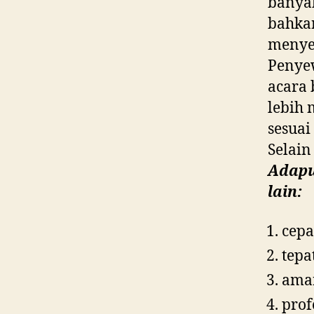
banyak
bahkan
menye
Penyew
acara 
lebih 
sesuai
Selain
Adapu
lain:
cepa
tepa
ama
prof