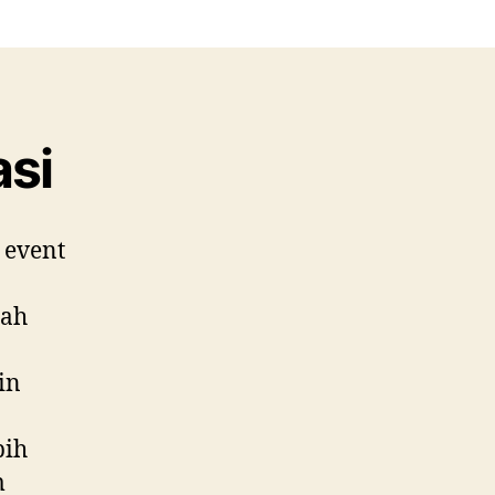
dium
asi
si
 event
lah
in
bih
m