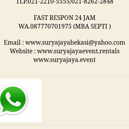
TLP.021-2210-5555/021-8262-2848
FAST RESPON 24 JAM
WA.087770701975 (MBA SEPTI )
Email : www.suryajayabekasi@yahoo.com
Website : www.suryajayaevent.rentals
www.suryajaya.event