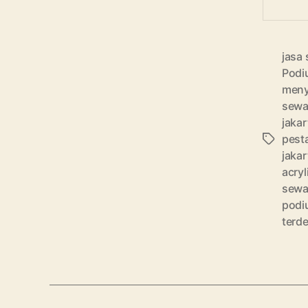
jasa 
Podi
meny
sewa 
jakar
pest
Tags
jakar
acryl
sewa
podi
terd