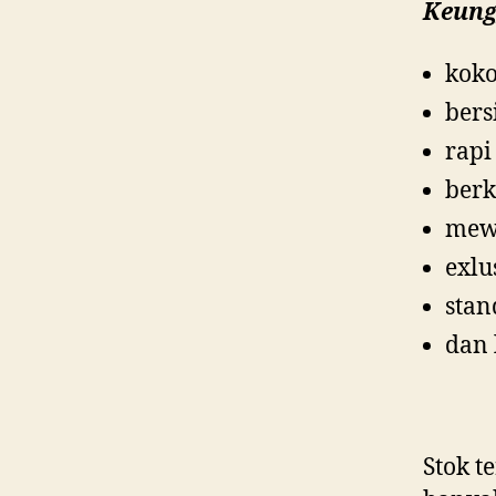
Keung
kok
bers
rapi
berk
mew
exlu
stan
dan 
Stok t