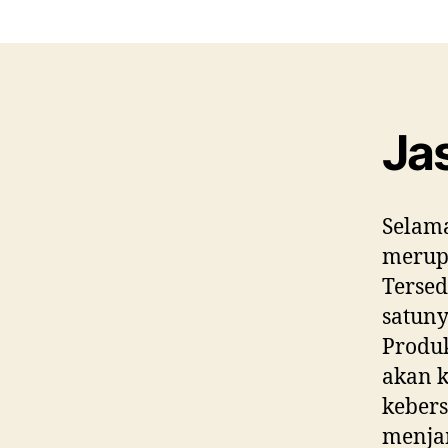
Ja
Selama
merupa
Tersed
satun
Produk
akan k
kebers
menja