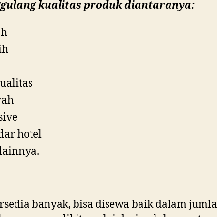
gulang kualitas produk diantaranya:
oh
ih
ualitas
ah
sive
dar hotel
lainnya.
ersedia banyak, bisa disewa baik dalam juml