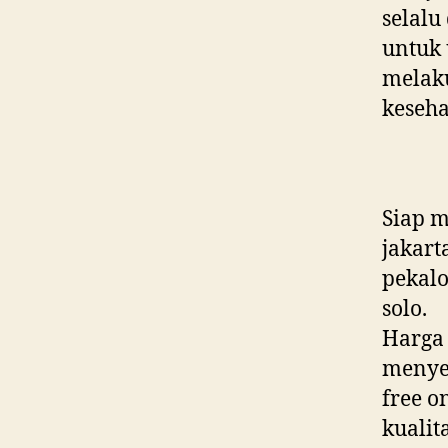
selalu
untuk 
melaku
keseha
Siap m
jakart
pekalo
solo.
Harga 
menye
free o
kualit