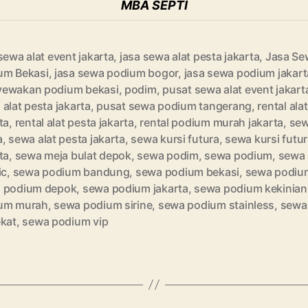
MBA SEPTI
sewa alat event jakarta
,
jasa sewa alat pesta jakarta
,
Jasa Se
um Bekasi
,
jasa sewa podium bogor
,
jasa sewa podium jakart
ewakan podium bekasi
,
podim
,
pusat sewa alat event jakart
alat pesta jakarta
,
pusat sewa podium tangerang
,
rental ala
ta
,
rental alat pesta jakarta
,
rental podium murah jakarta
,
sew
a
,
sewa alat pesta jakarta
,
sewa kursi futura
,
sewa kursi futu
ta
,
sewa meja bulat depok
,
sewa podim
,
sewa podium
,
sewa
ic
,
sewa podium bandung
,
sewa podium bekasi
,
sewa podiu
 podium depok
,
sewa podium jakarta
,
sewa podium kekinian
um murah
,
sewa podium sirine
,
sewa podium stainless
,
sewa
ekat
,
sewa podium vip