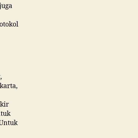
juga
otokol
:
,
karta,
kir
ntuk
 Untuk