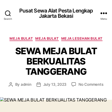
Pusat Sewa Alat Pesta Lengkap
Jakarta Bekasi
Search
Menu
Categories
MEJA BULAT
MEJA BULAT
MEJA LESEHAN BULAT
SEWA MEJA BULAT
BERKUALITAS
TANGGERANG
on
By
admin
July 13, 2023
No Comments
Post
Post
SEW
author
date
MEJ
BUL
BER
TAN