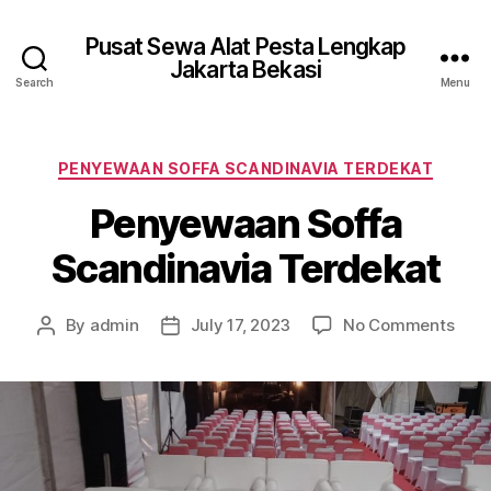
Pusat Sewa Alat Pesta Lengkap
Jakarta Bekasi
Search
Menu
Categories
PENYEWAAN SOFFA SCANDINAVIA TERDEKAT
Penyewaan Soffa
Scandinavia Terdekat
on
By
admin
July 17, 2023
No Comments
Post
Post
Pen
author
date
Soff
Scan
Terd