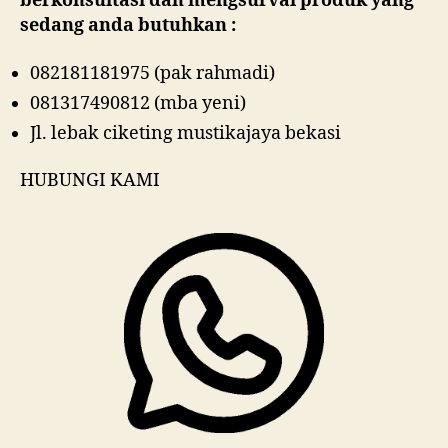
berkonsultasi dan mengsurvai produk yang
sedang anda butuhkan :
082181181975 (pak rahmadi)
081317490812 (mba yeni)
Jl. lebak ciketing mustikajaya bekasi
HUBUNGI KAMI