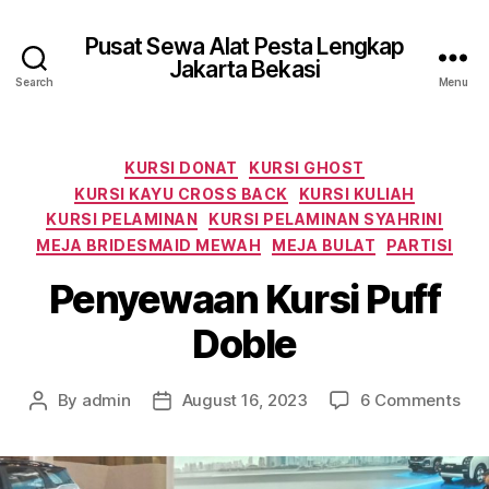
Pusat Sewa Alat Pesta Lengkap
Jakarta Bekasi
Search
Menu
Categories
KURSI DONAT
KURSI GHOST
KURSI KAYU CROSS BACK
KURSI KULIAH
KURSI PELAMINAN
KURSI PELAMINAN SYAHRINI
MEJA BRIDESMAID MEWAH
MEJA BULAT
PARTISI
Penyewaan Kursi Puff
Doble
on
By
admin
August 16, 2023
6 Comments
Post
Post
Pen
author
date
Kur
Puf