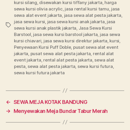
kursi silang
,
disewakan kursi tiffany jakarta
,
harga
sewa kursi olivia acrylic
,
jasa rental kursi tamu
,
jasa
sewa alat event jakarta
,
jasa sewa alat pesta jakarta
,
jasa sewa kursi
,
jasa sewa kursi anak jakarta
,
jasa
Tags
sewa kursi anak plastik jakarta
,
Jasa Sewa Kursi
Barstool
,
jasa sewa kursi barstool jakarta
,
jasa sewa
kursi chiavari
,
jasa sewa kursi direktur jakarta
,
kursi
,
Penyewaan Kursi Puff Doble
,
pusat sewa alat event
jakarta
,
pusat sewa alat pesta jakarta
,
rental alat
event jakarta
,
rental alat pesta jakarta
,
sewa alat
pesta
,
sewa alat pesta jakarta
,
sewa kursi futura
,
sewa kursi futura jakarta
←
SEWA MEJA KOTAK BANDUNG
→
Menyewakan Meja Bundar Tabur Merah