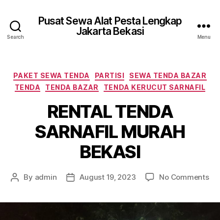
Pusat Sewa Alat Pesta Lengkap
Jakarta Bekasi
Search
Menu
Categories
PAKET SEWA TENDA
PARTISI
SEWA TENDA BAZAR
TENDA
TENDA BAZAR
TENDA KERUCUT SARNAFIL
RENTAL TENDA
SARNAFIL MURAH
BEKASI
on
By
admin
August 19, 2023
No Comments
Post
Post
RE
author
date
TE
SA
MU