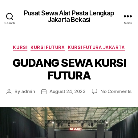
Pusat Sewa Alat Pesta Lengkap
Jakarta Bekasi
Search
Menu
Categories
KURSI
KURSI FUTURA
KURSI FUTURA JAKARTA
GUDANG SEWA KURSI
FUTURA
on
By
admin
August 24, 2023
No Comments
Post
Post
GU
author
date
SE
KU
FU