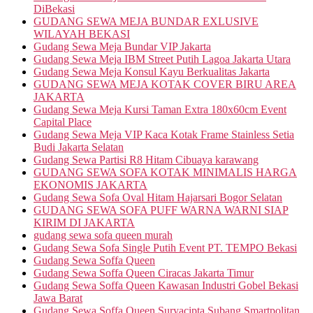
DiBekasi
GUDANG SEWA MEJA BUNDAR EXLUSIVE
WILAYAH BEKASI
Gudang Sewa Meja Bundar VIP Jakarta
Gudang Sewa Meja IBM Street Putih Lagoa Jakarta Utara
Gudang Sewa Meja Konsul Kayu Berkualitas Jakarta
GUDANG SEWA MEJA KOTAK COVER BIRU AREA
JAKARTA
Gudang Sewa Meja Kursi Taman Extra 180x60cm Event
Capital Place
Gudang Sewa Meja VIP Kaca Kotak Frame Stainless Setia
Budi Jakarta Selatan
Gudang Sewa Partisi R8 Hitam Cibuaya karawang
GUDANG SEWA SOFA KOTAK MINIMALIS HARGA
EKONOMIS JAKARTA
Gudang Sewa Sofa Oval Hitam Hajarsari Bogor Selatan
GUDANG SEWA SOFA PUFF WARNA WARNI SIAP
KIRIM DI JAKARTA
gudang sewa sofa queen murah
Gudang Sewa Sofa Single Putih Event PT. TEMPO Bekasi
Gudang Sewa Soffa Queen
Gudang Sewa Soffa Queen Ciracas Jakarta Timur
Gudang Sewa Soffa Queen Kawasan Industri Gobel Bekasi
Jawa Barat
Gudang Sewa Soffa Queen Suryacipta Subang Smartpolitan