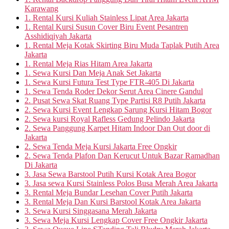
Karawang
1. Rental Kursi Kuliah Stainless Lipat Area Jakarta
1. Rental Kursi Susun Cover Biru Event Pesantren
Asshidiqiyah Jakarta
1. Rental Meja Kotak Skirting Biru Muda Taplak Putih Area
Jakarta
1. Rental Meja Rias Hitam Area Jakarta
1. Sewa Kursi Dan Meja Anak Set Jakarta
1. Sewa Kursi Futura Test Type FTR-405 Di Jakarta
1. Sewa Tenda Roder Dekor Serut Area Cinere Gandul
2. Pusat Sewa Skat Ruang Type Partisi R8 Putih Jakarta
2. Sewa Kursi Event Lengkap Sarung Kursi Hitam Bogor
2. Sewa kursi Royal Rafless Gedung Pelindo Jakarta
2. Sewa Panggung Karpet Hitam Indoor Dan Out door di
Jakarta
2. Sewa Tenda Meja Kursi Jakarta Free Ongkir
2. Sewa Tenda Plafon Dan Kerucut Untuk Bazar Ramadhan
Di Jakarta
3. Jasa Sewa Barstool Putih Kursi Kotak Area Bogor
3. Jasa sewa Kursi Stainless Polos Busa Merah Area Jakarta
3. Rental Meja Bundar Lesehan Cover Putih Jakarta
3. Rental Meja Dan Kursi Barstool Kotak Area Jakarta
3. Sewa Kursi Singgasana Merah Jakarta
3. Sewa Meja Kursi Lengkap Cover Free Ongkir Jakarta