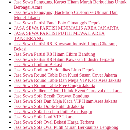
Jasa Sewa Panggung Karpet Hitam Murah Berkualitas Untuk
Berbagai Acara
Jasa Sewa Panggung, Backdrop Customize Ukuran Dan
Model Jakarta
Jasa Sewa Partisi Fanel Foto Cimanggis Depok
JASA SEWA PARTISI MINIMALIS AREA JAKARTA
JASA SEWA PARTISI PUTIH MEWAH AREA
TANGERANG
Jasa Sewa Partisi R8 Kawasan Industri Lippo Cikarang
Bekasi
Jasa Sewa Partisi R8 Hitam Cibiru Bandung
Jasa Sewa Partisi R8 Hitam Kawasan Industri Terpadu
Jasa Sewa Podium Bekasi
Jasa Sewa Podium Berkualitas Limo Depok
Jasa Sewa Round Table Dan Kursi Susun Cover Jakarta
Jasa Sewa Round Table Dan Mejja VIP Kaca Area Jakarta
Jasa Sewa Round Table Free Ongkir Jakarta
Jasa Sewa Sailtents Cloth Untuk Event Carnaval di Jakarta
Jasa Sewa Sofa Bersih Terawat Bandung
Jasa Sewa Sofa Dan Meja Kaca VIP Hitam Area Jakarta
Jasa Sewa Sofa Doble Putih di Jakarta
Jasa Sewa Sofa Lesehan Putih Area Bogor
Jasa Sewa Sofa Loui VIP Jakarta
Jasa Sewa Sofa Oval Bekasi Harga Terbaru
Jasa Sewa Sofa Oval Putih Murah Berkualitas Lengkong