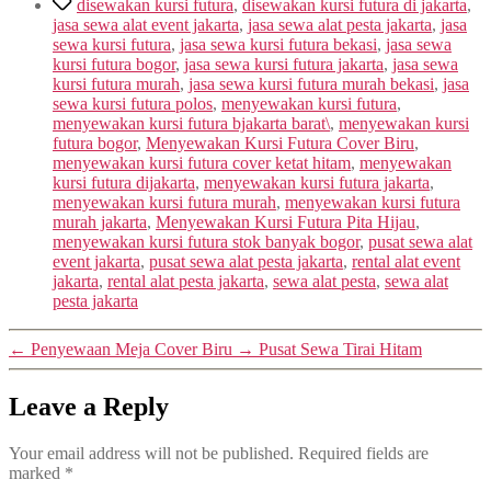
disewakan kursi futura
,
disewakan kursi futura di jakarta
,
jasa sewa alat event jakarta
,
jasa sewa alat pesta jakarta
,
jasa
sewa kursi futura
,
jasa sewa kursi futura bekasi
,
jasa sewa
kursi futura bogor
,
jasa sewa kursi futura jakarta
,
jasa sewa
kursi futura murah
,
jasa sewa kursi futura murah bekasi
,
jasa
sewa kursi futura polos
,
menyewakan kursi futura
,
menyewakan kursi futura bjakarta barat\
,
menyewakan kursi
futura bogor
,
Menyewakan Kursi Futura Cover Biru
,
menyewakan kursi futura cover ketat hitam
,
menyewakan
kursi futura dijakarta
,
menyewakan kursi futura jakarta
,
menyewakan kursi futura murah
,
menyewakan kursi futura
murah jakarta
,
Menyewakan Kursi Futura Pita Hijau
,
menyewakan kursi futura stok banyak bogor
,
pusat sewa alat
event jakarta
,
pusat sewa alat pesta jakarta
,
rental alat event
jakarta
,
rental alat pesta jakarta
,
sewa alat pesta
,
sewa alat
pesta jakarta
←
Penyewaan Meja Cover Biru
→
Pusat Sewa Tirai Hitam
Leave a Reply
Your email address will not be published.
Required fields are
marked
*