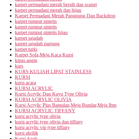
karpet permadani merah bersih dan wangi
karpet permadani merah dan hijau
Karpet Permadani Merah Panggung Dan Backdrop
karpet rumput sintetis
karpet rumput sintetis
karpet rumput sintetis hijau
karpet sajadah
karpet sajadah panjang
karpet turki
Karpet,Sofa,Meja Kaca,Kursi
kipas angin
kurs
KURS KULIAH LIPAT STAINLESS
KURSI
kursi acara
KURSI ACRYLIC
Kursi Acrylic Dan Kayu Type Olivia
KURSI ACRYLIC OLIVIA
Kursi Acrylic Plus Bantalan,Meja Bundar,Meja Ibm
KURSI ACRYLIC TIFFANY
kursi acrylic type olivia
kursi acrylic type olivia dan tiffany
kursi acrylic vip type tiffany
kursi akrilik
Kursi Anak