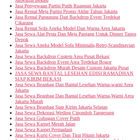
Jatiwarna Bekasi
Jasa Penyewaan Partisi Putih Ruangan Jakarta
Jasa Rental Meja Partisi Promo Akhir Tahun Jakarta
Jasa Rental Panggung Dan Backdrop Event Terdekat
Cikarang
Jasa Rental Sofa Aneka Model Dan Warna Area Jakarta
Jasa Sewa Alat Pesta Dan Meja Panjang Untuk Dinner Tapos
Depok
Jasa Sewa Aneka Model Sofa Minimalis,Retro,Scandinavian
Jakarta
Jasa Sewa Backdrop Custem Area Pusat Bekasi
Jasa Sewa Backdrop Event Area Terdekat Bogor
Jasa Sewa Backdrop Murah Desain Custom Jakarta Pusat
JASA SEWA BANTAL LESEHAN EDISI RAMADHAN
SIAP KIRIM BEKASI
Jasa Sewa Beanbag Dan Bantal Lesehan Warna-warni Area
Jakarta
Jasa Sewa Beanbag Dan Bantal Lesehan Warna-Warni Area
Jakarta Murah
Jasa Sewa Beanbag Siap Kirim Jakarta Selatan
Jasa Sewa Dekorasi Weding Cipondoh Tangerang
Jasa Sewa Gubugan Cover Putih
Jasa Sewa Karpet Merah Jalan
Jasa Sewa Karpet Permadani
Jasa Sewa Kursi Cover Dan Tirai Hitam Jakarta