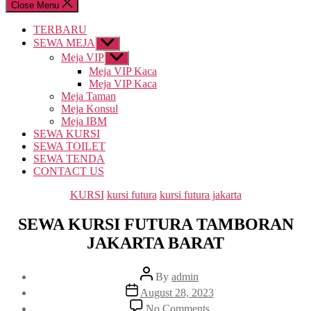
Close Menu
TERBARU
SEWA MEJA
Show
sub
Meja VIP
Show
menu
sub
Meja VIP Kaca
menu
Meja VIP Kaca
Meja Taman
Meja Konsul
Meja IBM
SEWA KURSI
SEWA TOILET
SEWA TENDA
CONTACT US
Categories
KURSI
kursi futura
kursi futura jakarta
SEWA KURSI FUTURA TAMBORAN
JAKARTA BARAT
Post
By
admin
author
Post
August 28, 2023
date
on
No Comments