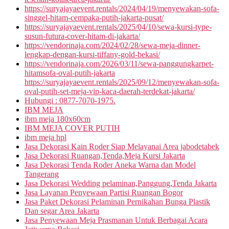
https://suryajayaevent.rentals/2024/04/19/menyewakan-sofa-
singgel-hitam-cempaka-putih-jakarta-pusat/
https://suryajayaevent.rentals/2025/04/10/sewa-kursi-type-
susun-futura-cover-hitam-di-jakarta/
https://vendorinaja.com/2024/02/28/sewa-meja-dinner-
lengkap-dengan-kursi-tiffany-gold-bekasi/
https://vendorinaja.com/2026/03/11/sewa-panggungkarpet-
hitamsofa-oval-putih-jakarta
https://suryajayaevent.rentals/2025/09/12/menyewakan-sofa-
oval-putih-set-meja-vip-kaca-daerah-terdekat-jakarta/
Hubungi : 0877-7070-1975.
IBM MEJA
ibm meja 180x60cm
IBM MEJA COVER PUTIH
ibm meja hpl
Jasa Dekorasi Kain Roder Siap Melayanai Area jabodetabek
Jasa Dekorasi Ruangan,Tenda,Meja Kursi Jakarta
Jasa Dekorasi Tenda Roder Aneka Warna dan Model
Tangerang
Jasa Dekorasi Wedding pelaminan,Panggung,Tenda Jakarta
Jasa Layanan Penyewaan Partisi Ruangan Bogor
Jasa Paket Dekorasi Pelaminan Pernikahan Bunga Plastik
Dan segar Area Jakarta
Jasa Penyewaan Meja Prasmanan Untuk Berbagai Acara