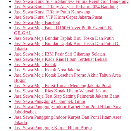
Jasa Sewa Kursi Susun Stainless Futura Event Gor Tangerang
Jasa Sewa Kursi Tiffany Acrylic Terbaru 2024 Bandung
Jasa Sewa Kursi Tiffany Putih Karawang
Jasa Sewa Kursi VIP Kirim Cepat Jakarta Pusat
Jasa Sewa Meja Barstool
Jasa Sewa Meja Bulat D160+Cover Putih Event GBI
GILGAL
Jasa Sewa Meja Bundar Taplak Biru Toska Dan Putih
Jasa Sewa Meja Bundar Taplak Biru Toska Dan Putih Di
Jakarta
Jasa Sewa Meja IBM Pasir Sari Cikarang Selatan
Jasa Sewa Meja Kaca Rias Hitam Terdekat Bekasi
Jasa Sewa Meja Kotak
Jasa Sewa Meja Kotak Area Jakarta
Jasa Sewa Meja Kotak Lesehan Promo Akhir Tahun Area
Bogor
Jasa Sewa Meja Kursi Taman Menteng Jakarta Pusat
Jasa Sewa Meja Rias Kotak Hitam Wilayah Jakarta
Jasa Sewa Meja Test Siap Setting Palmerah Jakarta Barat
Jasa Sewa Panggung Cikampek Timur
Jasa Sewa Panggung Indoor Karpet Dan Poni Hitam Area
Jabodetabek
Jasa Sewa Panggung Indoor Karpet Dan Poni Hitam Area
Jakarta
Jasa Sewa Panggung Karpet Hitam Bogor