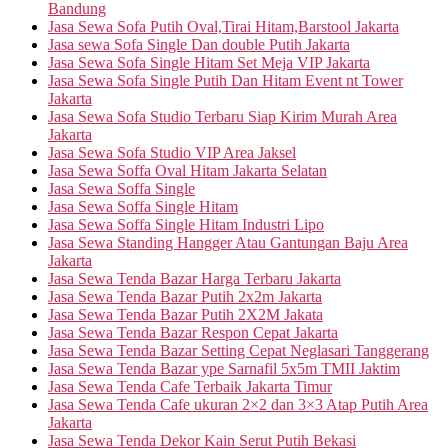
Bandung
Jasa Sewa Sofa Putih Oval,Tirai Hitam,Barstool Jakarta
Jasa sewa Sofa Single Dan double Putih Jakarta
Jasa Sewa Sofa Single Hitam Set Meja VIP Jakarta
Jasa Sewa Sofa Single Putih Dan Hitam Event nt Tower
Jakarta
Jasa Sewa Sofa Studio Terbaru Siap Kirim Murah Area
Jakarta
Jasa Sewa Sofa Studio VIP Area Jaksel
Jasa Sewa Soffa Oval Hitam Jakarta Selatan
Jasa Sewa Soffa Single
Jasa Sewa Soffa Single Hitam
Jasa Sewa Soffa Single Hitam Industri Lipo
Jasa Sewa Standing Hangger Atau Gantungan Baju Area
Jakarta
Jasa Sewa Tenda Bazar Harga Terbaru Jakarta
Jasa Sewa Tenda Bazar Putih 2x2m Jakarta
Jasa Sewa Tenda Bazar Putih 2X2M Jakata
Jasa Sewa Tenda Bazar Respon Cepat Jakarta
Jasa Sewa Tenda Bazar Setting Cepat Neglasari Tanggerang
Jasa Sewa Tenda Bazar ype Sarnafil 5x5m TMII Jaktim
Jasa Sewa Tenda Cafe Terbaik Jakarta Timur
Jasa Sewa Tenda Cafe ukuran 2×2 dan 3×3 Atap Putih Area
Jakarta
Jasa Sewa Tenda Dekor Kain Serut Putih Bekasi