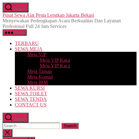
Skip
Search
to
Pusat Sewa Alat Pesta Lengkap Jakarta Bekasi
the
Menyewakan Perlengkapan Acara Berkualitas Dan Layanan
content
Profesional Full 24 Jam Services
Menu
TERBARU
SEWA MEJA
Meja VIP
Meja VIP Kaca
Meja VIP Kaca
Meja Taman
Meja Konsul
Meja IBM
SEWA KURSI
SEWA TOILET
SEWA TENDA
CONTACT US
Search
Search
for:
Close
search