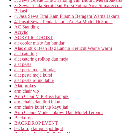
3. Sewa Queue Line STanding Tali Bludru Merah Jakarta
3. Sewa Tenda Serut Dan Kursi Futura Area Sumareccon
Bekasi
4. Jasa Sewa Tirai Kain Filamin Beragam Warna Jakarta
4. Pusat Sewa Tenda Jakarta Aneka Model Dekorasi
AC Standing
Acrylic
ACRYLIC GHOST
air cooler misty fan bundar
Alas duduk Bean Bag Lancip Kerucut Warna-warni
alat catering
alat catering rolltop dan meja
alat pesta
alat pesta meja bundar
alat pesta meja kursi
alat pesta round table
Alat prokes
arm chair vip
Arm Chair VIP Busa Empuk
arm chairs dan tirai hitam
arm chairs kursi vip kayu jati
Arm Chairs Model Jokowi Dan Model Terbaru
Backdrop
BACKDROP EVENT
backdrop lampu spot light