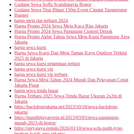
Gudang Sewa Soffa Scandunavia Bogor
Gudang Sewa Tirai Hitam 150m Event Ciputat Tanggerang
Hanger
harga meja rias terbaru 2024
Harga Promo 2024 Sewa Meja Kaca Rias Jakarta
Harga Promo 2024 Sewa Panggung Custom Depok
Harga Promo Akhir Tahun Sewa Meja Kursi Panggung Area
Jakarta
harga sewa kursi
Harga Sewa Kursi Dan Meja Taman Kayu Outdoor Terkini
2025 di Jakarta
harga sewa kursi pelaminan terkini
harga sewa kursi vip
harga sewa kursi vip terbaru
Harga Sewa Meja Tahun 2024 Murah Dan Pelayanan Cepat
Jakarta Pusat
harga sewa tenda bazar
Harga Terbaru 2025 Sewa Tenda Bazar Ukuran 2x2m di
Jakarta
https://backdropjakarta.net/2023/10/18/sewa-backdrop-
jakarta/
https://mandirijayaevent.id/2023/03/03/sewa-panggung-
murah-2023-di-bogor/
https://suryajaya.rentals/2026/03/10/sewa-sofa-putih-type-
lesehan-kotak-area-jakarta/