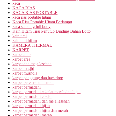
kaca
KACA RIAS
KACA RIAS PORTABLE
kaca rias portable hitam
Kaca Rias Portable Hitam Berlampu
kaca standing full body
Kain Hitam Tirai Penutup Dinding Bahan Lotto
kain tirai
kain tirai hitam
KAMERA THERMAL
KARPET
karpet arab
karpet area
karpet dan meja lesehan
karpet masjid
karpet mushola
karpet panggung dan backdrop
karpet peremadani merah
karpet permadani
karpet permadani cokelat merah dan hijau
karpet permadani coklat
karpet permadani dan meja lesehan
karpet permadani hijau
karpet permadani hijau dan merah
karpet permadani merah