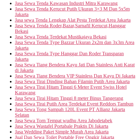
Jasa Sewa Tenda Kawasan Industri Mitra Karawang
Jasa Sewa Tenda Kerucut Putih Ukuran 3×3 M Dan 5x5m
Jakarta
Jasa sewa Tenda Lengkap Alat Pesta Terdekat Area Jakarta
Jasa Sewa Tenda Roder,Bazar,Sarnafil Kerucut,Hanggar
Bekasi
Jasa Sewa Tenda Terdekat Mustikajaya Bekasi
Jasa Sewa Tenda Type Bazzar Ukuran 2x2m dan 3x3m Area
Jakarta
Jasa Sewa Tenda Type Hanggar Dan Roder Transparan
Jakarta
Jasa Sewa Tiang Bendera Kayu Jati Dan Stainless Anti Karat
di Jakarta
Jasa Sewa Tiang Bendera VIP Stainless Dan Kayu Di Jakarta
Jasa Sewa Tirai Dinding Bahan Filamin Putih Area Jakarta
Jasa Sewa Tirai Hitam Tinggi 6 Meter Event Swiss Hotel
Karawang
Jasa Sewa Tirai Hitam Tinggi 8 meter Binus Tangerang
Jasa Sewa Tirai Putih Area Terdekat Event Reddors Tambun
Jasa Sewa Tong Sampah 120L Event PT Allianz Jakarta
Selatan
Jasa Sewa Torn Tempat wudhu Area Jabodetabek
Jasa Sewa Wastafel Portabale Praktis Di Jakarta
Jasa Wedding Paket Simple Murah Area Jakarta
Jual Dan Sewa Toilet Portable Free Ongkir Jakarta