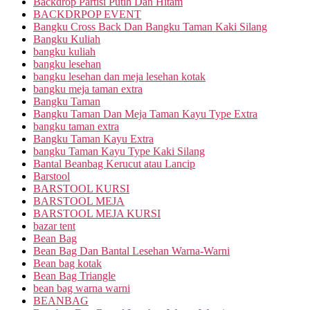
Backdrop Partisi Putih Dan Hitam
BACKDRPOP EVENT
Bangku Cross Back Dan Bangku Taman Kaki Silang
Bangku Kuliah
bangku kuliah
bangku lesehan
bangku lesehan dan meja lesehan kotak
bangku meja taman extra
Bangku Taman
Bangku Taman Dan Meja Taman Kayu Type Extra
bangku taman extra
Bangku Taman Kayu Extra
bangku Taman Kayu Type Kaki Silang
Bantal Beanbag Kerucut atau Lancip
Barstool
BARSTOOL KURSI
BARSTOOL MEJA
BARSTOOL MEJA KURSI
bazar tent
Bean Bag
Bean Bag Dan Bantal Lesehan Warna-Warni
Bean bag kotak
Bean Bag Triangle
bean bag warna warni
BEANBAG