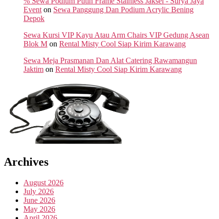
% Sewa Podium Putih Frame Stainless Jaksel - Surya Jaya
Event
on
Sewa Panggung Dan Podium Acrylic Bening
Depok
Sewa Kursi VIP Kayu Atau Arm Chairs VIP Gedung Asean
Blok M
on
Rental Misty Cool Siap Kirim Karawang
Sewa Meja Prasmanan Dan Alat Catering Rawamangun
Jaktim
on
Rental Misty Cool Siap Kirim Karawang
Archives
August 2026
July 2026
June 2026
May 2026
April 2026