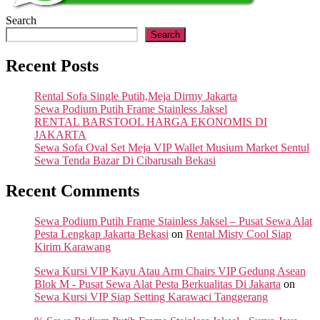
Search
Search
Recent Posts
Rental Sofa Single Putih,Meja Dirmy Jakarta
Sewa Podium Putih Frame Stainless Jaksel
RENTAL BARSTOOL HARGA EKONOMIS DI
JAKARTA
Sewa Sofa Oval Set Meja VIP Wallet Musium Market Sentul
Sewa Tenda Bazar Di Cibarusah Bekasi
Recent Comments
Sewa Podium Putih Frame Stainless Jaksel – Pusat Sewa Alat
Pesta Lengkap Jakarta Bekasi
on
Rental Misty Cool Siap
Kirim Karawang
Sewa Kursi VIP Kayu Atau Arm Chairs VIP Gedung Asean
Blok M - Pusat Sewa Alat Pesta Berkualitas Di Jakarta
on
Sewa Kursi VIP Siap Setting Karawaci Tanggerang