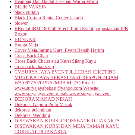
Beanbag Dan Bantal Lesehan Warna-Warni
BILIK VAKSIN
black curtain
Black Curtain Rental Center Jakarta
blower
BRental IBM 180×60 Strech Putih Event perpustakaan IPB
Bogor
BUNDAR
Bunga Meja
Cover Meja,Sarung Kursi Event Bersih,Harum
Cross Back Chair
Cross Back Chairs atau Kursi Silang Kayu
cross back chairs vip
CV.SURYA JAYA EVENT JL.LEBAK CIKETING
MUSTIKA JAYA BEKASI FAST RESPON 24 JAM
WA.087770701975 (MBA MITA) Email :
www.suryajayabekasi@yahoo.com Website :
www.suryajayaevent.rentals www.suryajaya.event
DEKORASI AKAD NIKAH
Dekorasi Gapura Pintu Masuk
dekorasi pelaminan
Dekorasi Wedding
DISEWAKAN KURSI CROSSBACK DI JAKARTA
DISEWAKAN KURSI DAN MEJA TAMAN KAYU
COKELAT DI JAKARTA