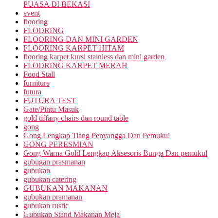
PUASA DI BEKASI
event
flooring
FLOORING
FLOORING DAN MINI GARDEN
FLOORING KARPET HITAM
flooring karpet kursi stainless dan mini garden
FLOORING KARPET MERAH
Food Stall
furniture
futura
FUTURA TEST
Gate/Pintu Masuk
gold tiffany chairs dan round table
gong
Gong Lengkap Tiang Penyangga Dan Pemukul
GONG PERESMIAN
Gong Warna Gold Lengkap Aksesoris Bunga Dan pemukul
gubugan prasmanan
gubukan
gubukan catering
GUBUKAN MAKANAN
gubukan pramanan
gubukan rustic
Gubukan Stand Makanan Meja