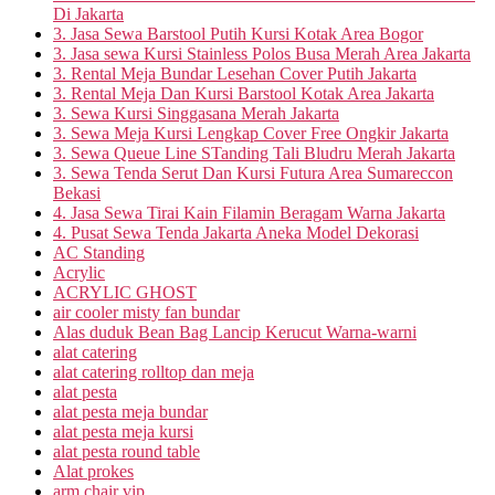
Di Jakarta
3. Jasa Sewa Barstool Putih Kursi Kotak Area Bogor
3. Jasa sewa Kursi Stainless Polos Busa Merah Area Jakarta
3. Rental Meja Bundar Lesehan Cover Putih Jakarta
3. Rental Meja Dan Kursi Barstool Kotak Area Jakarta
3. Sewa Kursi Singgasana Merah Jakarta
3. Sewa Meja Kursi Lengkap Cover Free Ongkir Jakarta
3. Sewa Queue Line STanding Tali Bludru Merah Jakarta
3. Sewa Tenda Serut Dan Kursi Futura Area Sumareccon
Bekasi
4. Jasa Sewa Tirai Kain Filamin Beragam Warna Jakarta
4. Pusat Sewa Tenda Jakarta Aneka Model Dekorasi
AC Standing
Acrylic
ACRYLIC GHOST
air cooler misty fan bundar
Alas duduk Bean Bag Lancip Kerucut Warna-warni
alat catering
alat catering rolltop dan meja
alat pesta
alat pesta meja bundar
alat pesta meja kursi
alat pesta round table
Alat prokes
arm chair vip