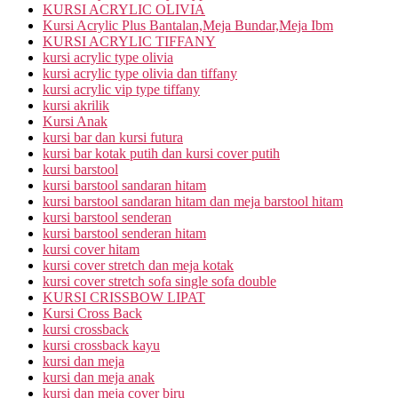
KURSI ACRYLIC OLIVIA
Kursi Acrylic Plus Bantalan,Meja Bundar,Meja Ibm
KURSI ACRYLIC TIFFANY
kursi acrylic type olivia
kursi acrylic type olivia dan tiffany
kursi acrylic vip type tiffany
kursi akrilik
Kursi Anak
kursi bar dan kursi futura
kursi bar kotak putih dan kursi cover putih
kursi barstool
kursi barstool sandaran hitam
kursi barstool sandaran hitam dan meja barstool hitam
kursi barstool senderan
kursi barstool senderan hitam
kursi cover hitam
kursi cover stretch dan meja kotak
kursi cover stretch sofa single sofa double
KURSI CRISSBOW LIPAT
Kursi Cross Back
kursi crossback
kursi crossback kayu
kursi dan meja
kursi dan meja anak
kursi dan meja cover biru