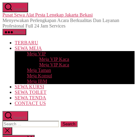
Skip
Search
to
Pusat Sewa Alat Pesta Lengkap Jakarta Bekasi
the
Menyewakan Perlengkapan Acara Berkualitas Dan Layanan
content
Profesional Full 24 Jam Services
Menu
TERBARU
SEWA MEJA
Meja VIP
Meja VIP Kaca
Meja VIP Kaca
Meja Taman
Meja Konsul
Meja IBM
SEWA KURSI
SEWA TOILET
SEWA TENDA
CONTACT US
Search
Search
for:
Close
search