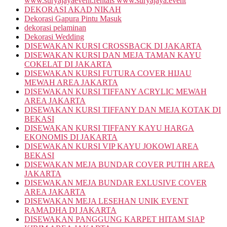
www.suryajayaevent.rentals www.suryajaya.event
DEKORASI AKAD NIKAH
Dekorasi Gapura Pintu Masuk
dekorasi pelaminan
Dekorasi Wedding
DISEWAKAN KURSI CROSSBACK DI JAKARTA
DISEWAKAN KURSI DAN MEJA TAMAN KAYU
COKELAT DI JAKARTA
DISEWAKAN KURSI FUTURA COVER HIJAU
MEWAH AREA JAKARTA
DISEWAKAN KURSI TIFFANY ACRYLIC MEWAH
AREA JAKARTA
DISEWAKAN KURSI TIFFANY DAN MEJA KOTAK DI
BEKASI
DISEWAKAN KURSI TIFFANY KAYU HARGA
EKONOMIS DI JAKARTA
DISEWAKAN KURSI VIP KAYU JOKOWI AREA
BEKASI
DISEWAKAN MEJA BUNDAR COVER PUTIH AREA
JAKARTA
DISEWAKAN MEJA BUNDAR EXLUSIVE COVER
AREA JAKARTA
DISEWAKAN MEJA LESEHAN UNIK EVENT
RAMADHA DI JAKARTA
DISEWAKAN PANGGUNG KARPET HITAM SIAP