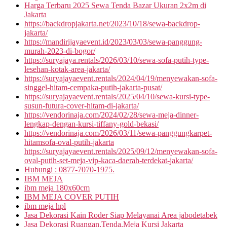
Harga Terbaru 2025 Sewa Tenda Bazar Ukuran 2x2m di
Jakarta
https://backdropjakarta.net/2023/10/18/sewa-backdrop-
jakarta/
https://mandirijayaevent.id/2023/03/03/sewa-panggung-
murah-2023-di-bogor/
https://suryajaya.rentals/2026/03/10/sewa-sofa-putih-type-
lesehan-kotak-area-jakarta/
https://suryajayaevent.rentals/2024/04/19/menyewakan-sofa-
singgel-hitam-cempaka-putih-jakarta-pusat/
https://suryajayaevent.rentals/2025/04/10/sewa-kursi-type-
susun-futura-cover-hitam-di-jakarta/
https://vendorinaja.com/2024/02/28/sewa-meja-dinner-
lengkap-dengan-kursi-tiffany-gold-bekasi/
https://vendorinaja.com/2026/03/11/sewa-panggungkarpet-
hitamsofa-oval-putih-jakarta
https://suryajayaevent.rentals/2025/09/12/menyewakan-sofa-
oval-putih-set-meja-vip-kaca-daerah-terdekat-jakarta/
Hubungi : 0877-7070-1975.
IBM MEJA
ibm meja 180x60cm
IBM MEJA COVER PUTIH
ibm meja hpl
Jasa Dekorasi Kain Roder Siap Melayanai Area jabodetabek
Jasa Dekorasi Ruangan,Tenda,Meja Kursi Jakarta