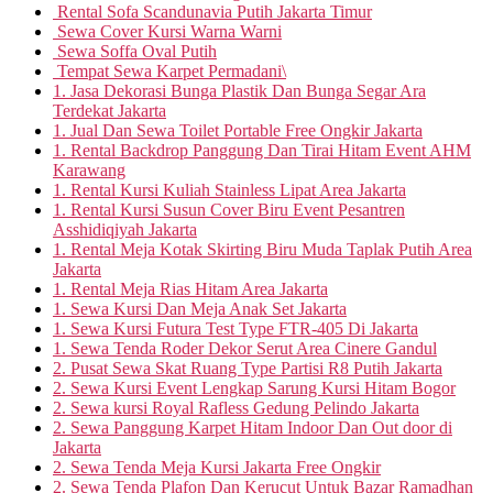
Rental Sofa Scandunavia Putih Jakarta Timur
Sewa Cover Kursi Warna Warni
Sewa Soffa Oval Putih
Tempat Sewa Karpet Permadani\
1. Jasa Dekorasi Bunga Plastik Dan Bunga Segar Ara
Terdekat Jakarta
1. Jual Dan Sewa Toilet Portable Free Ongkir Jakarta
1. Rental Backdrop Panggung Dan Tirai Hitam Event AHM
Karawang
1. Rental Kursi Kuliah Stainless Lipat Area Jakarta
1. Rental Kursi Susun Cover Biru Event Pesantren
Asshidiqiyah Jakarta
1. Rental Meja Kotak Skirting Biru Muda Taplak Putih Area
Jakarta
1. Rental Meja Rias Hitam Area Jakarta
1. Sewa Kursi Dan Meja Anak Set Jakarta
1. Sewa Kursi Futura Test Type FTR-405 Di Jakarta
1. Sewa Tenda Roder Dekor Serut Area Cinere Gandul
2. Pusat Sewa Skat Ruang Type Partisi R8 Putih Jakarta
2. Sewa Kursi Event Lengkap Sarung Kursi Hitam Bogor
2. Sewa kursi Royal Rafless Gedung Pelindo Jakarta
2. Sewa Panggung Karpet Hitam Indoor Dan Out door di
Jakarta
2. Sewa Tenda Meja Kursi Jakarta Free Ongkir
2. Sewa Tenda Plafon Dan Kerucut Untuk Bazar Ramadhan