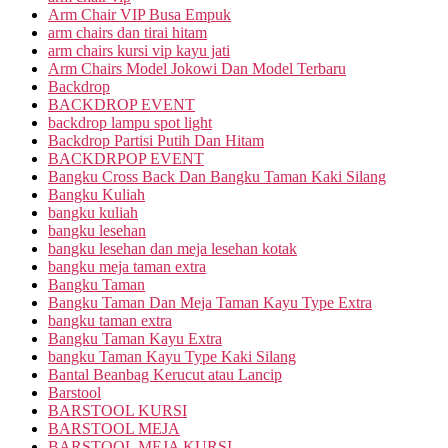
Arm Chair VIP Busa Empuk
arm chairs dan tirai hitam
arm chairs kursi vip kayu jati
Arm Chairs Model Jokowi Dan Model Terbaru
Backdrop
BACKDROP EVENT
backdrop lampu spot light
Backdrop Partisi Putih Dan Hitam
BACKDRPOP EVENT
Bangku Cross Back Dan Bangku Taman Kaki Silang
Bangku Kuliah
bangku kuliah
bangku lesehan
bangku lesehan dan meja lesehan kotak
bangku meja taman extra
Bangku Taman
Bangku Taman Dan Meja Taman Kayu Type Extra
bangku taman extra
Bangku Taman Kayu Extra
bangku Taman Kayu Type Kaki Silang
Bantal Beanbag Kerucut atau Lancip
Barstool
BARSTOOL KURSI
BARSTOOL MEJA
BARSTOOL MEJA KURSI