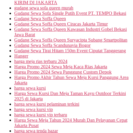
KIRIM DI JAKARTA
gudang sewa sofa queen murah
Gudang Sewa Sofa Single Putih Event PT. TEMPO Bekasi
Gudang Sewa Soffa Queen
Gudang Sewa Soffa Queen Ciracas Jakarta Timur
Gudang Sewa Soffa Queen Kawasan Industri Gobel Bekasi
Jawa Barat
Gudang Sewa Soffa Queen Suryacipta Subang Smartpolitan
Gudang Sewa Soffa Scandunavia Bogor
Gudang Sewa Tirai Hitam 150m Event Ciputat Tanggerang
Hanger
harga meja rias terbaru 2024
Harga Promo 2024 Sewa Meja Kaca Rias Jakarta
Harga Promo 2024 Sewa Panggung Custom Depok
Harga Promo Akhir Tahun Sewa Meja Kursi Panggung Area
Jakarta
harga sewa kursi
Harga Sewa Kursi Dan Meja Taman Kayu Outdoor Terkini
2025 di Jakarta
harga sewa kursi pelaminan terkini
harga sewa kursi vip
harga sewa kursi vip terbaru
Harga Sewa Meja Tahun 2024 Murah Dan Pelayanan Cepat
Jakarta Pusat
harga sewa tenda bazar