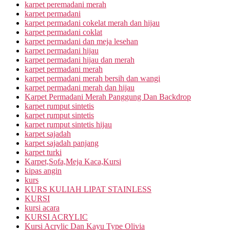
karpet peremadani merah
karpet permadani
karpet permadani cokelat merah dan hijau
karpet permadani coklat
karpet permadani dan meja lesehan
karpet permadani hijau
karpet permadani hijau dan merah
karpet permadani merah
karpet permadani merah bersih dan wangi
karpet permadani merah dan hijau
Karpet Permadani Merah Panggung Dan Backdrop
karpet rumput sintetis
karpet rumput sintetis
karpet rumput sintetis hijau
karpet sajadah
karpet sajadah panjang
karpet turki
Karpet,Sofa,Meja Kaca,Kursi
kipas angin
kurs
KURS KULIAH LIPAT STAINLESS
KURSI
kursi acara
KURSI ACRYLIC
Kursi Acrylic Dan Kayu Type Olivia