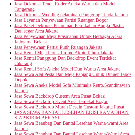
Jasa Dekorasi Tenda Roder Aneka Warna dan Model
Tangerang
Jasa Dekorasi Wedding pelaminan,Panggung,Tenda Jakarta
Jasa Layanan Penyewaan Partisi Ruangan Bogor
Jasa Paket Dekorasi Pelaminan Pernikahan Bunga Plastik
Dan segar Area Jakarta
Jasa Penyewaan Meja Prasmanan Untuk Berbagai Acara
Jatiwarna Bekasi
Jasa Penyewaan Partisi Putih Ruangan Jakarta
Jasa Rental Meja Partisi Promo Akhir Tahun Jakarta
Jasa Rental Panggung Dan Backdrop Event Terdekat
Cikarang
Jasa Rental Sofa Aneka Model Dan Warna Area Jakarta
Jasa Sewa Alat Pesta Dan Meja Panjang Untuk Dinner Tapos
Depok
Jasa Sewa Aneka Model Sofa Minimalis,Retro,Scandinavian
Jakarta
Jasa Sewa Backdrop Custem Area Pusat Bekasi
Jasa Sewa Backdrop Event Area Terdekat Bogor
Jasa Sewa Backdrop Murah Desain Custom Jakarta Pusat
JASA SEWA BANTAL LESEHAN EDISI RAMADHAN
SIAP KIRIM BEKASI
Jasa Sewa Beanbag Dan Bantal Lesehan Warna-warni Area
Jakarta
Jasa Sewa Beanbag Dan Bantal Lesehan Warna-Warni Area