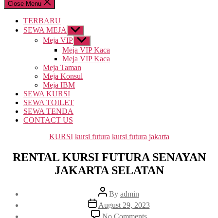
Close Menu
TERBARU
SEWA MEJA
Show
sub
Meja VIP
Show
menu
sub
Meja VIP Kaca
menu
Meja VIP Kaca
Meja Taman
Meja Konsul
Meja IBM
SEWA KURSI
SEWA TOILET
SEWA TENDA
CONTACT US
Categories
KURSI
kursi futura
kursi futura jakarta
RENTAL KURSI FUTURA SENAYAN
JAKARTA SELATAN
Post
By
admin
author
Post
August 29, 2023
date
on
No Comments