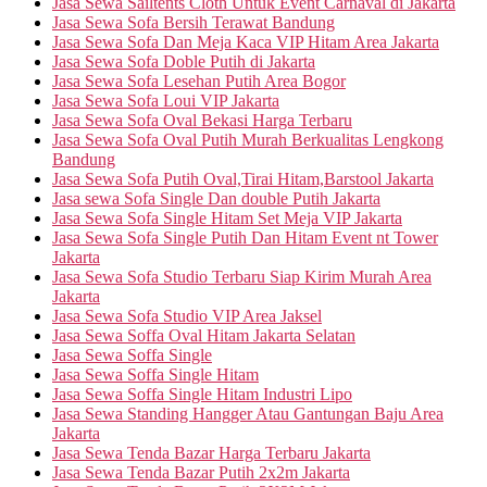
Jasa Sewa Sailtents Cloth Untuk Event Carnaval di Jakarta
Jasa Sewa Sofa Bersih Terawat Bandung
Jasa Sewa Sofa Dan Meja Kaca VIP Hitam Area Jakarta
Jasa Sewa Sofa Doble Putih di Jakarta
Jasa Sewa Sofa Lesehan Putih Area Bogor
Jasa Sewa Sofa Loui VIP Jakarta
Jasa Sewa Sofa Oval Bekasi Harga Terbaru
Jasa Sewa Sofa Oval Putih Murah Berkualitas Lengkong
Bandung
Jasa Sewa Sofa Putih Oval,Tirai Hitam,Barstool Jakarta
Jasa sewa Sofa Single Dan double Putih Jakarta
Jasa Sewa Sofa Single Hitam Set Meja VIP Jakarta
Jasa Sewa Sofa Single Putih Dan Hitam Event nt Tower
Jakarta
Jasa Sewa Sofa Studio Terbaru Siap Kirim Murah Area
Jakarta
Jasa Sewa Sofa Studio VIP Area Jaksel
Jasa Sewa Soffa Oval Hitam Jakarta Selatan
Jasa Sewa Soffa Single
Jasa Sewa Soffa Single Hitam
Jasa Sewa Soffa Single Hitam Industri Lipo
Jasa Sewa Standing Hangger Atau Gantungan Baju Area
Jakarta
Jasa Sewa Tenda Bazar Harga Terbaru Jakarta
Jasa Sewa Tenda Bazar Putih 2x2m Jakarta