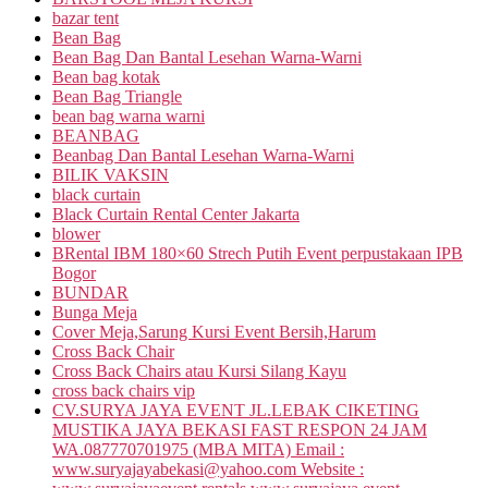
bazar tent
Bean Bag
Bean Bag Dan Bantal Lesehan Warna-Warni
Bean bag kotak
Bean Bag Triangle
bean bag warna warni
BEANBAG
Beanbag Dan Bantal Lesehan Warna-Warni
BILIK VAKSIN
black curtain
Black Curtain Rental Center Jakarta
blower
BRental IBM 180×60 Strech Putih Event perpustakaan IPB
Bogor
BUNDAR
Bunga Meja
Cover Meja,Sarung Kursi Event Bersih,Harum
Cross Back Chair
Cross Back Chairs atau Kursi Silang Kayu
cross back chairs vip
CV.SURYA JAYA EVENT JL.LEBAK CIKETING
MUSTIKA JAYA BEKASI FAST RESPON 24 JAM
WA.087770701975 (MBA MITA) Email :
www.suryajayabekasi@yahoo.com Website :