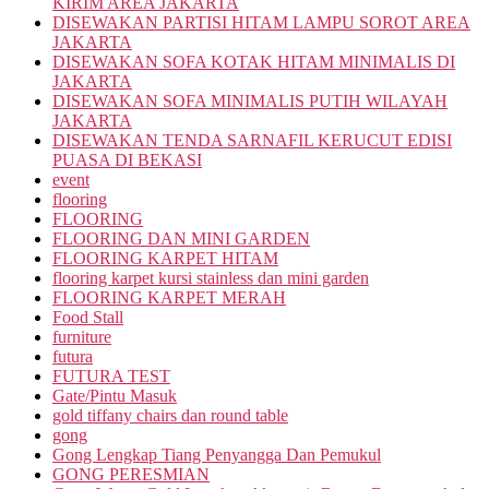
KIRIM AREA JAKARTA
DISEWAKAN PARTISI HITAM LAMPU SOROT AREA
JAKARTA
DISEWAKAN SOFA KOTAK HITAM MINIMALIS DI
JAKARTA
DISEWAKAN SOFA MINIMALIS PUTIH WILAYAH
JAKARTA
DISEWAKAN TENDA SARNAFIL KERUCUT EDISI
PUASA DI BEKASI
event
flooring
FLOORING
FLOORING DAN MINI GARDEN
FLOORING KARPET HITAM
flooring karpet kursi stainless dan mini garden
FLOORING KARPET MERAH
Food Stall
furniture
futura
FUTURA TEST
Gate/Pintu Masuk
gold tiffany chairs dan round table
gong
Gong Lengkap Tiang Penyangga Dan Pemukul
GONG PERESMIAN