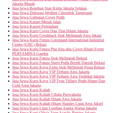
Jakarta Murah
Jasa Sewa Beanbag Siap Kirim Jakarta Selatan
Jasa Sewa Dekorasi Weding Cipondoh Tangerang
Jasa Sewa Gubugan Cover Putih
Jasa Sewa Karpet Merah Jalan
Jasa Sewa Karpet Permadani
Jasa Sewa Kursi Cover Dan Tirai Hitam Jakarta
Jasa Sewa Kursi Croshback Stok Melimpah Area Jakata
Jasa Sewa Kursi Futura Greenland International Industrial
Center (GIIC) Bekasi
Jasa Sewa Kursi Futura Pita Abu-abu Cover Hitam Event
PERTAMINA Gambir
Jasa Sewa Kursi Futura Stok Melimpah Bekasi
Jasa Sewa Kursi Futura Street Putih Bersih Daerah Bekasi
Jasa Sewa Kursi Kayu Extra Stok Melimpah Pusat Bekasi
Jasa Sewa Kursi Kayu VIP Terbaru Area Jakarta
Jasa Sewa Kursi Kayu VIP Terbaru Area Terdekat Jakarta
Jasa Sewa Kursi Kayu VIP Type Tiffany Putih Hitam Dan
Gold Area Jakarta
Jasa Sewa Kursi Kuliah
Jasa Sewa Kursi Kuliah Cibatu Purwakarta
Jasa Sewa Kursi Kuliah Hitam Area Jakarta
Jasa Sewa Kursi Kuliah Hitam Stainles Lipat Area Jaksel
Jasa Sewa Kursi Lipat Lesehan Aneka Warna Jakarta
Jasa Sewa Kursi Olivia Type Acrylic Bening Jakarta