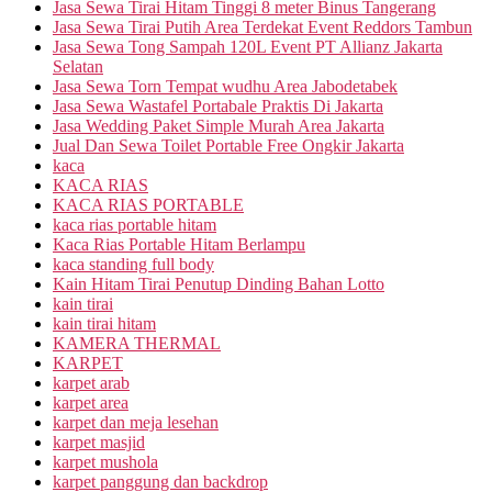
Jasa Sewa Tirai Hitam Tinggi 8 meter Binus Tangerang
Jasa Sewa Tirai Putih Area Terdekat Event Reddors Tambun
Jasa Sewa Tong Sampah 120L Event PT Allianz Jakarta
Selatan
Jasa Sewa Torn Tempat wudhu Area Jabodetabek
Jasa Sewa Wastafel Portabale Praktis Di Jakarta
Jasa Wedding Paket Simple Murah Area Jakarta
Jual Dan Sewa Toilet Portable Free Ongkir Jakarta
kaca
KACA RIAS
KACA RIAS PORTABLE
kaca rias portable hitam
Kaca Rias Portable Hitam Berlampu
kaca standing full body
Kain Hitam Tirai Penutup Dinding Bahan Lotto
kain tirai
kain tirai hitam
KAMERA THERMAL
KARPET
karpet arab
karpet area
karpet dan meja lesehan
karpet masjid
karpet mushola
karpet panggung dan backdrop