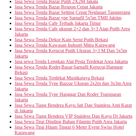
Jasa Sewa Tenda Bazar Putih 2X2M Jakata
Jasa Sewa Tenda Bazar Respon Cepat Jakarta
Jasa Sewa Tenda Bazar Setting Cepat Neglasari Tanggerang
Jasa Sewa Tenda Bazar ype Sarnafil 5x5m TMII Jaktim
Jasa Sewa Tenda Cafe Terbaik Jakarta Timur
Jasa Sewa Tenda Cafe ukuran 2×2 dan 3×3 Atap Putih Area
Jakarta
Jasa Sewa Tenda Dekor Kain Serut Putih Bekasi
Jasa Sewa Tenda Kawasan Industri Mitra Karawang
Jasa Sewa Tenda Kerucut Putih Ukuran 3×3 M Dan 5x5m
Jakarta
Jasa sewa Tenda Lengkap Alat Pesta Terdekat Area Jakarta
Jasa Sewa Tenda Roder,Bazar,Sarnafil Kerucut,Hanggar
Bekasi
Jasa Sewa Tenda Terdekat Mustikajaya Bekasi
Jasa Sewa Tenda Type Bazzar Ukuran 2x2m dan 3x3m Area
Jakarta
Jasa Sewa Tenda Type Hanggar Dan Roder Transparan
Jakarta
Jasa Sewa Tiang Bendera Kayu Jati Dan Stainless Anti Karat
di Jakarta
Jasa Sewa Tiang Bendera VIP Stainless Dan Kayu Di Jakarta
Jasa Sewa Tirai Dinding Bahan Filamin Putih Area Jakarta
Jasa Sewa Tirai Hitam Tinggi 6 Meter Event Swiss Hotel
Karawang