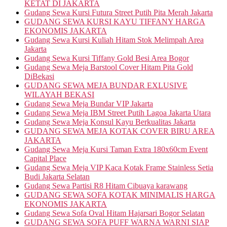
KETAT DI JAKARTA
Gudang Sewa Kursi Futura Street Putih Pita Merah Jakarta
GUDANG SEWA KURSI KAYU TIFFANY HARGA
EKONOMIS JAKARTA
Gudang Sewa Kursi Kuliah Hitam Stok Melimpah Area
Jakarta
Gudang Sewa Kursi Tiffany Gold Besi Area Bogor
Gudang Sewa Meja Barstool Cover Hitam Pita Gold
DiBekasi
GUDANG SEWA MEJA BUNDAR EXLUSIVE
WILAYAH BEKASI
Gudang Sewa Meja Bundar VIP Jakarta
Gudang Sewa Meja IBM Street Putih Lagoa Jakarta Utara
Gudang Sewa Meja Konsul Kayu Berkualitas Jakarta
GUDANG SEWA MEJA KOTAK COVER BIRU AREA
JAKARTA
Gudang Sewa Meja Kursi Taman Extra 180x60cm Event
Capital Place
Gudang Sewa Meja VIP Kaca Kotak Frame Stainless Setia
Budi Jakarta Selatan
Gudang Sewa Partisi R8 Hitam Cibuaya karawang
GUDANG SEWA SOFA KOTAK MINIMALIS HARGA
EKONOMIS JAKARTA
Gudang Sewa Sofa Oval Hitam Hajarsari Bogor Selatan
GUDANG SEWA SOFA PUFF WARNA WARNI SIAP