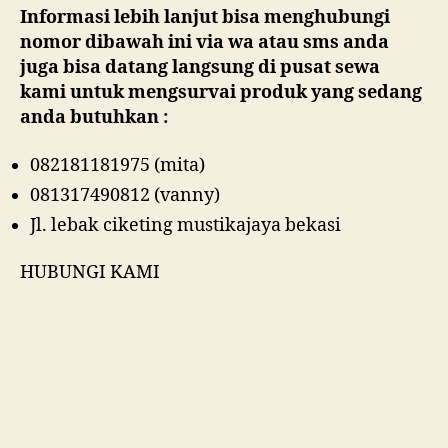
Informasi lebih lanjut bisa menghubungi
nomor dibawah ini via wa atau sms anda
juga bisa datang langsung di pusat sewa
kami untuk mengsurvai produk yang sedang
anda butuhkan :
082181181975 (mita)
081317490812 (vanny)
Jl. lebak ciketing mustikajaya bekasi
HUBUNGI KAMI