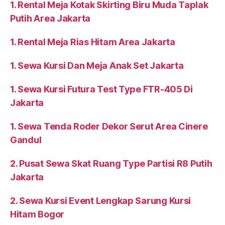
Pesantren Asshidiqiyah Jakarta
1. Rental Meja Kotak Skirting Biru Muda Taplak
Putih Area Jakarta
1. Rental Meja Rias Hitam Area Jakarta
1. Sewa Kursi Dan Meja Anak Set Jakarta
1. Sewa Kursi Futura Test Type FTR-405 Di
Jakarta
1. Sewa Tenda Roder Dekor Serut Area Cinere
Gandul
2. Pusat Sewa Skat Ruang Type Partisi R8 Putih
Jakarta
2. Sewa Kursi Event Lengkap Sarung Kursi