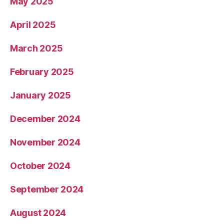
May 2025
April 2025
March 2025
February 2025
January 2025
December 2024
November 2024
October 2024
September 2024