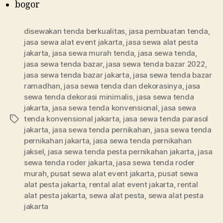
bogor
disewakan tenda berkualitas
,
jasa pembuatan tenda
,
jasa sewa alat event jakarta
,
jasa sewa alat pesta
jakarta
,
jasa sewa murah tenda
,
jasa sewa tenda
,
jasa sewa tenda bazar
,
jasa sewa tenda bazar 2022
,
jasa sewa tenda bazar jakarta
,
jasa sewa tenda bazar
ramadhan
,
jasa sewa tenda dan dekorasinya
,
jasa
sewa tenda dekorasi minimalis
,
jasa sewa tenda
jakarta
,
jasa sewa tenda konvensional
,
jasa sewa
tenda konvensional jakarta
,
jasa sewa tenda parasol
Tags
jakarta
,
jasa sewa tenda pernikahan
,
jasa sewa tenda
pernikahan jakarta
,
jasa sewa tenda pernikahan
jaksel
,
jasa sewa tenda pesta pernikahan jakarta
,
jasa
sewa tenda roder jakarta
,
jasa sewa tenda roder
murah
,
pusat sewa alat event jakarta
,
pusat sewa
alat pesta jakarta
,
rental alat event jakarta
,
rental
alat pesta jakarta
,
sewa alat pesta
,
sewa alat pesta
jakarta