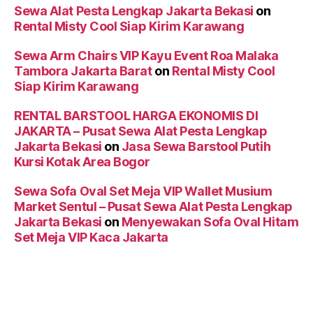
Sewa Tenda Bazar Di Cibarusah Bekasi – Pusat
Sewa Alat Pesta Lengkap Jakarta Bekasi
on
Rental Misty Cool Siap Kirim Karawang
Sewa Arm Chairs VIP Kayu Event Roa Malaka
Tambora Jakarta Barat
on
Rental Misty Cool
Siap Kirim Karawang
RENTAL BARSTOOL HARGA EKONOMIS DI
JAKARTA – Pusat Sewa Alat Pesta Lengkap
Jakarta Bekasi
on
Jasa Sewa Barstool Putih
Kursi Kotak Area Bogor
Sewa Sofa Oval Set Meja VIP Wallet Musium
Market Sentul – Pusat Sewa Alat Pesta Lengkap
Jakarta Bekasi
on
Menyewakan Sofa Oval Hitam
Set Meja VIP Kaca Jakarta