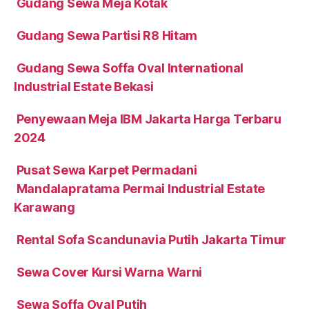
Gudang Sewa Meja Kotak
Gudang Sewa Partisi R8 Hitam
Gudang Sewa Soffa Oval International
Industrial Estate Bekasi
Penyewaan Meja IBM Jakarta Harga Terbaru
2024
Pusat Sewa Karpet Permadani
Mandalapratama Permai Industrial Estate
Karawang
Rental Sofa Scandunavia Putih Jakarta Timur
Sewa Cover Kursi Warna Warni