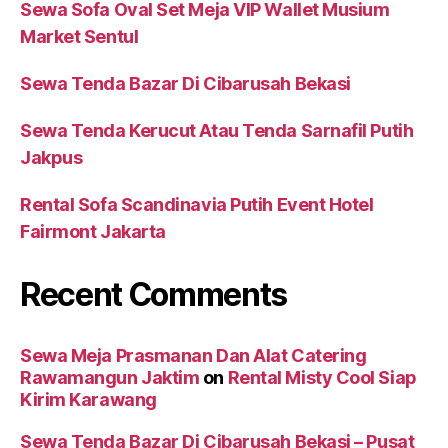
Sewa Sofa Oval Set Meja VIP Wallet Musium
Market Sentul
Sewa Tenda Bazar Di Cibarusah Bekasi
Sewa Tenda Kerucut Atau Tenda Sarnafil Putih
Jakpus
Rental Sofa Scandinavia Putih Event Hotel
Fairmont Jakarta
Recent Comments
Sewa Meja Prasmanan Dan Alat Catering
Rawamangun Jaktim
on
Rental Misty Cool Siap
Kirim Karawang