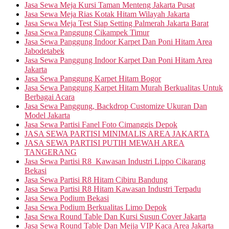
Jasa Sewa Meja Kursi Taman Menteng Jakarta Pusat
Jasa Sewa Meja Rias Kotak Hitam Wilayah Jakarta
Jasa Sewa Meja Test Siap Setting Palmerah Jakarta Barat
Jasa Sewa Panggung Cikampek Timur
Jasa Sewa Panggung Indoor Karpet Dan Poni Hitam Area
Jabodetabek
Jasa Sewa Panggung Indoor Karpet Dan Poni Hitam Area
Jakarta
Jasa Sewa Panggung Karpet Hitam Bogor
Jasa Sewa Panggung Karpet Hitam Murah Berkualitas Untuk
Berbagai Acara
Jasa Sewa Panggung, Backdrop Customize Ukuran Dan
Model Jakarta
Jasa Sewa Partisi Fanel Foto Cimanggis Depok
JASA SEWA PARTISI MINIMALIS AREA JAKARTA
JASA SEWA PARTISI PUTIH MEWAH AREA
TANGERANG
Jasa Sewa Partisi R8 Kawasan Industri Lippo Cikarang
Bekasi
Jasa Sewa Partisi R8 Hitam Cibiru Bandung
Jasa Sewa Partisi R8 Hitam Kawasan Industri Terpadu
Jasa Sewa Podium Bekasi
Jasa Sewa Podium Berkualitas Limo Depok
Jasa Sewa Round Table Dan Kursi Susun Cover Jakarta
Jasa Sewa Round Table Dan Mejja VIP Kaca Area Jakarta