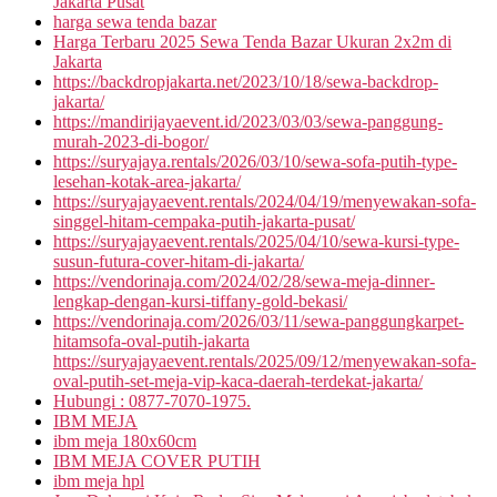
Jakarta Pusat
harga sewa tenda bazar
Harga Terbaru 2025 Sewa Tenda Bazar Ukuran 2x2m di
Jakarta
https://backdropjakarta.net/2023/10/18/sewa-backdrop-
jakarta/
https://mandirijayaevent.id/2023/03/03/sewa-panggung-
murah-2023-di-bogor/
https://suryajaya.rentals/2026/03/10/sewa-sofa-putih-type-
lesehan-kotak-area-jakarta/
https://suryajayaevent.rentals/2024/04/19/menyewakan-sofa-
singgel-hitam-cempaka-putih-jakarta-pusat/
https://suryajayaevent.rentals/2025/04/10/sewa-kursi-type-
susun-futura-cover-hitam-di-jakarta/
https://vendorinaja.com/2024/02/28/sewa-meja-dinner-
lengkap-dengan-kursi-tiffany-gold-bekasi/
https://vendorinaja.com/2026/03/11/sewa-panggungkarpet-
hitamsofa-oval-putih-jakarta
https://suryajayaevent.rentals/2025/09/12/menyewakan-sofa-
oval-putih-set-meja-vip-kaca-daerah-terdekat-jakarta/
Hubungi : 0877-7070-1975.
IBM MEJA
ibm meja 180x60cm
IBM MEJA COVER PUTIH
ibm meja hpl