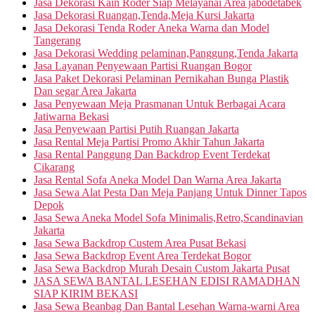
Jasa Dekorasi Kain Roder Siap Melayanai Area jabodetabek
Jasa Dekorasi Ruangan,Tenda,Meja Kursi Jakarta
Jasa Dekorasi Tenda Roder Aneka Warna dan Model
Tangerang
Jasa Dekorasi Wedding pelaminan,Panggung,Tenda Jakarta
Jasa Layanan Penyewaan Partisi Ruangan Bogor
Jasa Paket Dekorasi Pelaminan Pernikahan Bunga Plastik
Dan segar Area Jakarta
Jasa Penyewaan Meja Prasmanan Untuk Berbagai Acara
Jatiwarna Bekasi
Jasa Penyewaan Partisi Putih Ruangan Jakarta
Jasa Rental Meja Partisi Promo Akhir Tahun Jakarta
Jasa Rental Panggung Dan Backdrop Event Terdekat
Cikarang
Jasa Rental Sofa Aneka Model Dan Warna Area Jakarta
Jasa Sewa Alat Pesta Dan Meja Panjang Untuk Dinner Tapos
Depok
Jasa Sewa Aneka Model Sofa Minimalis,Retro,Scandinavian
Jakarta
Jasa Sewa Backdrop Custem Area Pusat Bekasi
Jasa Sewa Backdrop Event Area Terdekat Bogor
Jasa Sewa Backdrop Murah Desain Custom Jakarta Pusat
JASA SEWA BANTAL LESEHAN EDISI RAMADHAN
SIAP KIRIM BEKASI
Jasa Sewa Beanbag Dan Bantal Lesehan Warna-warni Area