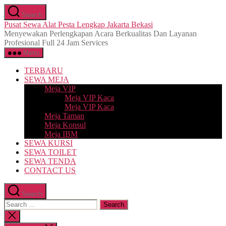
Skip
Search
to
Pusat Sewa Alat Pesta Lengkap Jakarta Bekasi
the
Menyewakan Perlengkapan Acara Berkualitas Dan Layanan
content
Profesional Full 24 Jam Services
Menu
TERBARU
SEWA MEJA
Meja VIP
Meja VIP Kaca
Meja VIP Kaca
Meja Taman
Meja Konsul
Meja IBM
SEWA KURSI
SEWA TOILET
SEWA TENDA
CONTACT US
Search
Search
for:
Close
search