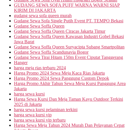
GUDANG SEWA SOFA PUFF WARNA WARNI SIAP
KIRIM DI JAKARTA
gudang sewa sofa queen murah
Gudang Sewa Sofa Single Putih Event PT. TEMPO Bekasi
Gudang Sewa Soffa Queen
Gudang Sewa Soffa Queen Ciracas Jakarta Timur
Gudang Sewa Soffa Queen Kawasan Industri Gobel Bekasi
Jawa Barat
Gudang Sewa Soffa Queen Suryacipta Subang Smartpolitan
Gudang Sewa Soffa Scandunavia Bogor
Gudang Sewa Tirai Hitam 150m Event Ciputat Tanggerang
Hanger
harga meja rias terbaru 2024
Harga Promo 2024 Sewa Meja Kaca Rias Jakarta
Harga Promo 2024 Sewa Panggung Custom Depok
Harga Promo Akhir Tahun Sewa Meja Kursi Panggung Area
Jakarta
harga sewa kursi
Harga Sewa Kursi Dan Meja Taman Kayu Outdoor Terkini
2025 di Jakarta
harga sewa kursi pelaminan terkini
harga sewa kursi vip
harga sewa kursi vip terbaru
Harga Sewa Meja Tahun 2024 Murah Dan Pelayanan Cepat