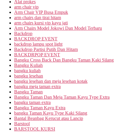
Alat prokes
arm chair vip
Arm Chair VIP Busa Empuk
arm chairs dan tirai hitam
arm chairs kursi vip kayu jati
Arm Chairs Model Jokowi Dan Model Terbaru
Backdrop
BACKDROP EVENT
backdrop lampu spot light
Backdrop Partisi Putih Dan Hitam
BACKDRPOP EVENT
Bangku Cross Back Dan Bangku Taman Kaki Silang
Bangku Kuliah
bangku kuliah
bangku lesehan
bangku lesehan dan meja lesehan kotak
bangku meja taman extra
Bangku Taman
Bangku Taman Dan Meja Taman Kayu Type Extra
bangku taman extra
Bangku Taman Kayu Extra
bangku Taman Kayu Type Kaki Silang
Bantal Beanbag Kerucut atau Lancip
Barstool
BARSTOOL KURSI