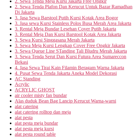
2. Sewa Tenda Meja Kursi Jakarta Free Ongkir
2. Sewa Tenda Plafon Dan Kerucut Untuk Bazar Ramadhan
Di Jakarta
3. Jasa Sewa Barstool Putih Kursi Kotak Area Bogor
3. Jasa sewa Kursi Stainless Polos Busa Merah Area Jakarta
3. Rental Meja Bundar Lesehan Cover Putih Jakarta
3. Rental Meja Dan Kursi Barstool Kotak Area Jakarta
3. Sewa Kursi Singgasana Merah Jakarta
3. Sewa Meja Kursi Lengkap Cover Free Ongkir Jakarta
3. Sewa Queue Line STanding Tali Bludru Merah Jakarta
3. Sewa Tenda Serut Dan Kursi Futura Area Sumareccon
Bekasi
4. Jasa Sewa Tirai Kain Filamin Beragam Warna Jakarta
4. Pusat Sewa Tenda Jakarta Aneka Model Dekorasi
AC Standing
Acrylic
ACRYLIC GHOST
air cooler misty fan bundar
Alas duduk Bean Bag Lancip Kerucut Warna-warni
alat catering
alat catering rolltop dan meja
alat pesta
alat pesta meja bundar
alat pesta meja kursi
alat pesta round table