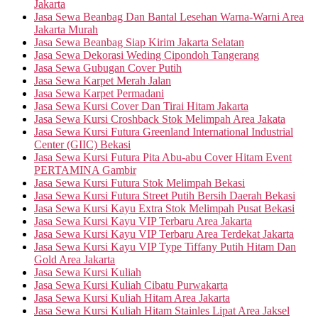
Jakarta
Jasa Sewa Beanbag Dan Bantal Lesehan Warna-Warni Area
Jakarta Murah
Jasa Sewa Beanbag Siap Kirim Jakarta Selatan
Jasa Sewa Dekorasi Weding Cipondoh Tangerang
Jasa Sewa Gubugan Cover Putih
Jasa Sewa Karpet Merah Jalan
Jasa Sewa Karpet Permadani
Jasa Sewa Kursi Cover Dan Tirai Hitam Jakarta
Jasa Sewa Kursi Croshback Stok Melimpah Area Jakata
Jasa Sewa Kursi Futura Greenland International Industrial
Center (GIIC) Bekasi
Jasa Sewa Kursi Futura Pita Abu-abu Cover Hitam Event
PERTAMINA Gambir
Jasa Sewa Kursi Futura Stok Melimpah Bekasi
Jasa Sewa Kursi Futura Street Putih Bersih Daerah Bekasi
Jasa Sewa Kursi Kayu Extra Stok Melimpah Pusat Bekasi
Jasa Sewa Kursi Kayu VIP Terbaru Area Jakarta
Jasa Sewa Kursi Kayu VIP Terbaru Area Terdekat Jakarta
Jasa Sewa Kursi Kayu VIP Type Tiffany Putih Hitam Dan
Gold Area Jakarta
Jasa Sewa Kursi Kuliah
Jasa Sewa Kursi Kuliah Cibatu Purwakarta
Jasa Sewa Kursi Kuliah Hitam Area Jakarta
Jasa Sewa Kursi Kuliah Hitam Stainles Lipat Area Jaksel