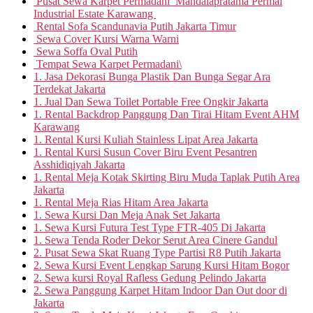
Pusat Sewa Karpet Permadani Mandalapratama Permai
Industrial Estate Karawang
Rental Sofa Scandunavia Putih Jakarta Timur
Sewa Cover Kursi Warna Warni
Sewa Soffa Oval Putih
Tempat Sewa Karpet Permadani\
1. Jasa Dekorasi Bunga Plastik Dan Bunga Segar Ara
Terdekat Jakarta
1. Jual Dan Sewa Toilet Portable Free Ongkir Jakarta
1. Rental Backdrop Panggung Dan Tirai Hitam Event AHM
Karawang
1. Rental Kursi Kuliah Stainless Lipat Area Jakarta
1. Rental Kursi Susun Cover Biru Event Pesantren
Asshidiqiyah Jakarta
1. Rental Meja Kotak Skirting Biru Muda Taplak Putih Area
Jakarta
1. Rental Meja Rias Hitam Area Jakarta
1. Sewa Kursi Dan Meja Anak Set Jakarta
1. Sewa Kursi Futura Test Type FTR-405 Di Jakarta
1. Sewa Tenda Roder Dekor Serut Area Cinere Gandul
2. Pusat Sewa Skat Ruang Type Partisi R8 Putih Jakarta
2. Sewa Kursi Event Lengkap Sarung Kursi Hitam Bogor
2. Sewa kursi Royal Rafless Gedung Pelindo Jakarta
2. Sewa Panggung Karpet Hitam Indoor Dan Out door di
Jakarta