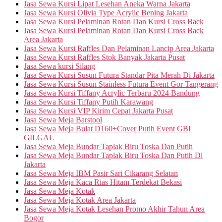
Jasa Sewa Kursi Lipat Lesehan Aneka Warna Jakarta
Jasa Sewa Kursi Olivia Type Acrylic Bening Jakarta
Jasa Sewa Kursi Pelaminan Rotan Dan Kursi Cross Back
Jasa Sewa Kursi Pelaminan Rotan Dan Kursi Cross Back
Area Jakarta
Jasa Sewa Kursi Raffles Dan Pelaminan Lancip Area Jakarta
Jasa Sewa Kursi Raffles Stok Banyak Jakarta Pusat
Jasa Sewa kursi Silang
Jasa Sewa Kursi Susun Futura Standar Pita Merah Di Jakarta
Jasa Sewa Kursi Susun Stainless Futura Event Gor Tangerang
Jasa Sewa Kursi Tiffany Acrylic Terbaru 2024 Bandung
Jasa Sewa Kursi Tiffany Putih Karawang
Jasa Sewa Kursi VIP Kirim Cepat Jakarta Pusat
Jasa Sewa Meja Barstool
Jasa Sewa Meja Bulat D160+Cover Putih Event GBI
GILGAL
Jasa Sewa Meja Bundar Taplak Biru Toska Dan Putih
Jasa Sewa Meja Bundar Taplak Biru Toska Dan Putih Di
Jakarta
Jasa Sewa Meja IBM Pasir Sari Cikarang Selatan
Jasa Sewa Meja Kaca Rias Hitam Terdekat Bekasi
Jasa Sewa Meja Kotak
Jasa Sewa Meja Kotak Area Jakarta
Jasa Sewa Meja Kotak Lesehan Promo Akhir Tahun Area
Bogor