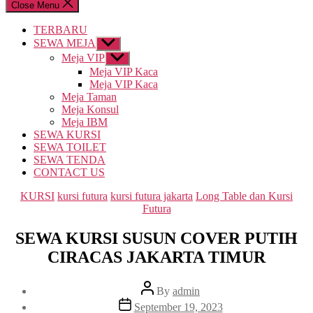
Close Menu
TERBARU
SEWA MEJA
Show
sub
Meja VIP
Show
menu
sub
Meja VIP Kaca
menu
Meja VIP Kaca
Meja Taman
Meja Konsul
Meja IBM
SEWA KURSI
SEWA TOILET
SEWA TENDA
CONTACT US
Categories
KURSI
kursi futura
kursi futura jakarta
Long Table dan Kursi
Futura
SEWA KURSI SUSUN COVER PUTIH
CIRACAS JAKARTA TIMUR
Post
By
admin
author
Post
September 19, 2023