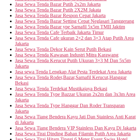
Jasa Sewa Tenda Bazar Putih 2x2m Jakarta
Jasa Sewa Tenda Bazar Putih 2X2M Jakata
Jasa Sewa Tenda Bazar Respon Cepat Jakarta
Jasa Sewa Tenda Bazar Setting Cepat Neglasari Tanggerang
Jasa Sewa Tenda Bazar ype Sarnafil 5x5m TMII Jaktim
Jasa Sewa Tenda Cafe Terbaik Jakarta Timur
Jasa Sewa Tenda Cafe ukuran 2×2 dan 3×3 Atap Putih Area
Jakarta
Jasa Sewa Tenda Dekor Kain Serut Putih Bekasi
Jasa Sewa Tenda Kawasan Industri Mitra Karawang
Jasa Sewa Tenda Kerucut Putih Ukuran 3×3 M Dan 5x5m
Jakarta
Jasa sewa Tenda Lengkap Alat Pesta Terdekat Area Jakarta
Jasa Sewa Tenda Roder,Bazar,Sarnafil Kerucut,Hanggar
Bekasi
Jasa Sewa Tenda Terdekat Mustikajaya Bekasi
Jasa Sewa Tenda Type Bazzar Ukuran 2x2m dan 3x3m Area
Jakarta
Jasa Sewa Tenda Type Hanggar Dan Roder Transparan
Jakarta
Jasa Sewa Tiang Bendera Kayu Jati Dan Stainless Anti Karat
di Jakarta
Jasa Sewa Tiang Bendera VIP Stainless Dan Kayu Di Jakarta
Jasa Sewa Tirai Dinding Bahan Filamin Putih Area Jakarta
Jasa Sewa Tirai Hitam Tinggi 6 Meter Event Swiss Hotel