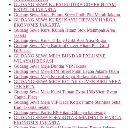
GUDANG SEWA KURSI FUTURA COVER HITAM
KETAT DI JAKARTA
Gudang Sewa Kursi Futura Street Putih Pita Merah Jakarta
GUDANG SEWA KURSI KAYU TIFFANY HARGA
EKONOMIS JAKARTA
Gudang Sewa Kursi Kuliah Hitam Stok Melimpah Area
Jakarta
Gudang Sewa Kursi Tiffany Gold Besi Area Bogor
Gudang Sewa Meja Barstool Cover Hitam Pita Gold
DiBekasi
GUDANG SEWA MEJA BUNDAR EXLUSIVE
WILAYAH BEKASI
Gudang Sewa Meja Bundar VIP Jakarta
Gudang Sewa Meja IBM Street Putih Lagoa Jakarta Utara
Gudang Sewa Meja Konsul Kayu Berkualitas Jakarta
GUDANG SEWA MEJA KOTAK COVER BIRU AREA
JAKARTA
Gudang Sewa Meja Kursi Taman Extra 180x60cm Event
Capital Place
Gudang Sewa Meja VIP Kaca Kotak Frame Stainless Setia
Budi Jakarta Selatan
Gudang Sewa Partisi R8 Hitam Cibuaya karawang
GUDANG SEWA SOFA KOTAK MINIMALIS HARGA
EKONOMIS JAKARTA
Gudang Sewa Sofa Oval Hitam Hajarsari Bogor Selatan