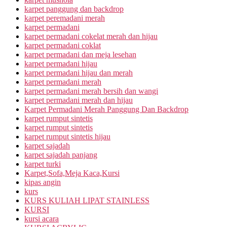
karpet panggung dan backdrop
karpet peremadani merah
karpet permadani
karpet permadani cokelat merah dan hijau
karpet permadani coklat
karpet permadani dan meja lesehan
karpet permadani hijau
karpet permadani hijau dan merah
karpet permadani merah
karpet permadani merah bersih dan wangi
karpet permadani merah dan hijau
Karpet Permadani Merah Panggung Dan Backdrop
karpet rumput sintetis
karpet rumput sintetis
karpet rumput sintetis hijau
karpet sajadah
karpet sajadah panjang
karpet turki
Karpet,Sofa,Meja Kaca,Kursi
kipas angin
kurs
KURS KULIAH LIPAT STAINLESS
KURSI
kursi acara