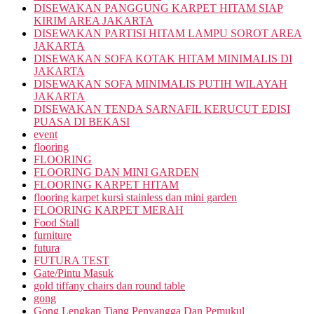
DISEWAKAN PANGGUNG KARPET HITAM SIAP
KIRIM AREA JAKARTA
DISEWAKAN PARTISI HITAM LAMPU SOROT AREA
JAKARTA
DISEWAKAN SOFA KOTAK HITAM MINIMALIS DI
JAKARTA
DISEWAKAN SOFA MINIMALIS PUTIH WILAYAH
JAKARTA
DISEWAKAN TENDA SARNAFIL KERUCUT EDISI
PUASA DI BEKASI
event
flooring
FLOORING
FLOORING DAN MINI GARDEN
FLOORING KARPET HITAM
flooring karpet kursi stainless dan mini garden
FLOORING KARPET MERAH
Food Stall
furniture
futura
FUTURA TEST
Gate/Pintu Masuk
gold tiffany chairs dan round table
gong
Gong Lengkap Tiang Penyangga Dan Pemukul