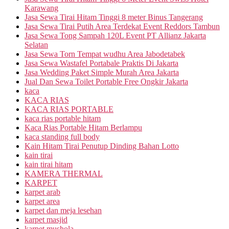
Karawang
Jasa Sewa Tirai Hitam Tinggi 8 meter Binus Tangerang
Jasa Sewa Tirai Putih Area Terdekat Event Reddors Tambun
Jasa Sewa Tong Sampah 120L Event PT Allianz Jakarta
Selatan
Jasa Sewa Torn Tempat wudhu Area Jabodetabek
Jasa Sewa Wastafel Portabale Praktis Di Jakarta
Jasa Wedding Paket Simple Murah Area Jakarta
Jual Dan Sewa Toilet Portable Free Ongkir Jakarta
kaca
KACA RIAS
KACA RIAS PORTABLE
kaca rias portable hitam
Kaca Rias Portable Hitam Berlampu
kaca standing full body
Kain Hitam Tirai Penutup Dinding Bahan Lotto
kain tirai
kain tirai hitam
KAMERA THERMAL
KARPET
karpet arab
karpet area
karpet dan meja lesehan
karpet masjid
karpet mushola