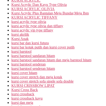
KURSI ACRYLIC
Kursi Acrylic Dan Kayu Type Olivia
KURSI ACRYLIC OLIVIA
Kursi Acrylic Plus Bantalan,Meja Bundar,Meja Ibm
KURSI ACRYLIC TIFFANY
kursi acrylic type olivia
kursi acrylic type olivia dan tiffany
kursi acrylic vip type tiffany
kursi akrilik
Kursi Anak
kursi bar dan kursi futura
kursi bar kotak putih dan kursi cover putih
kursi barstool
kursi barstool sandaran hitam
kursi barstool sandaran hitam dan meja barstool hitam
kursi barstool senderan
kursi barstool senderan hitam
kursi cover hitam
kursi cover stretch dan meja kotak
kursi cover stretch sofa single sofa double
KURSI CRISSBOW LIPAT
Kursi Cross Back
kursi crossback
kursi crossback kayu
kursi dan meja