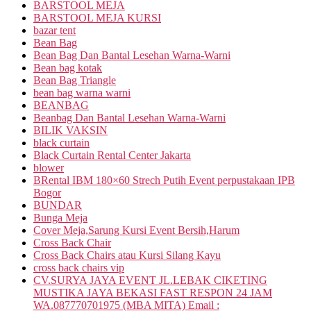
BARSTOOL MEJA
BARSTOOL MEJA KURSI
bazar tent
Bean Bag
Bean Bag Dan Bantal Lesehan Warna-Warni
Bean bag kotak
Bean Bag Triangle
bean bag warna warni
BEANBAG
Beanbag Dan Bantal Lesehan Warna-Warni
BILIK VAKSIN
black curtain
Black Curtain Rental Center Jakarta
blower
BRental IBM 180×60 Strech Putih Event perpustakaan IPB
Bogor
BUNDAR
Bunga Meja
Cover Meja,Sarung Kursi Event Bersih,Harum
Cross Back Chair
Cross Back Chairs atau Kursi Silang Kayu
cross back chairs vip
CV.SURYA JAYA EVENT JL.LEBAK CIKETING
MUSTIKA JAYA BEKASI FAST RESPON 24 JAM
WA.087770701975 (MBA MITA) Email :