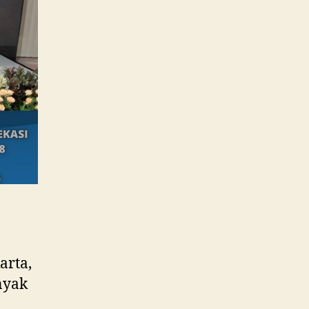
arta,
nyak