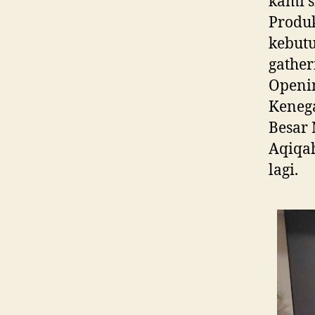
kami 
Produk
kebutu
gather
Openin
Kenega
Besar 
Aqiqah
lagi.