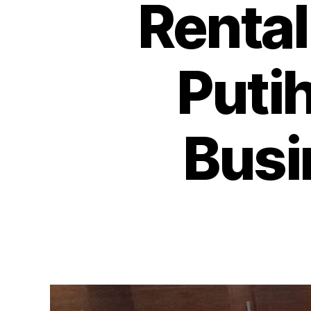
Rental
Puti
Busi