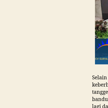
Selain
keberb
tangge
bandun
lagi d