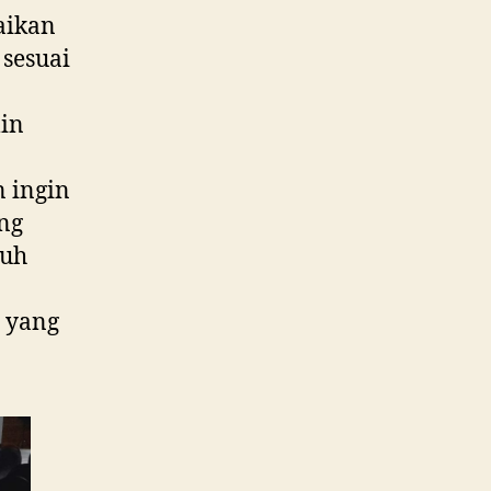
aikan
 sesuai
min
n ingin
ng
auh
 yang