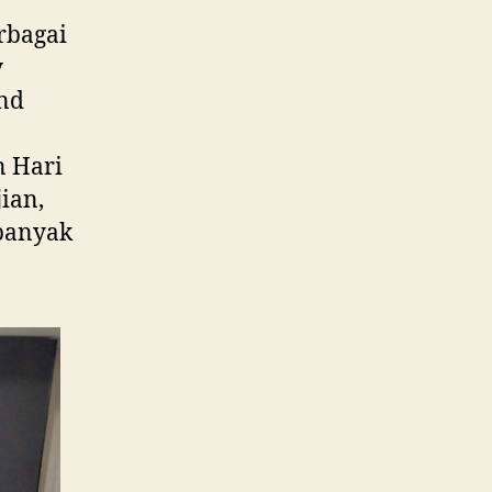
rbagai
y
and
n Hari
ian,
 banyak