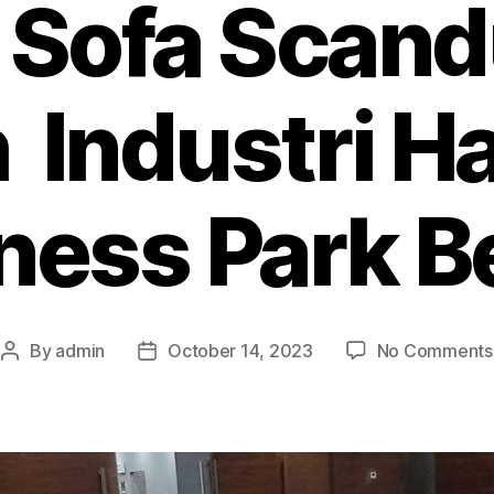
 Sofa Scan
h Industri H
ness Park B
By
admin
October 14, 2023
No Comments
Post
Post
author
date