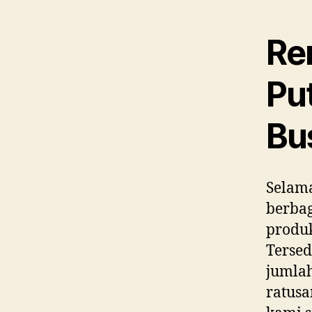
Re
Pu
Bu
Selama
berbag
produk
Tersed
jumlah
ratusa