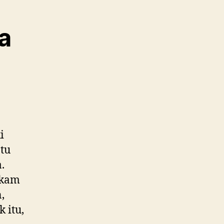
a
i
atu
.
akam
,
 itu,