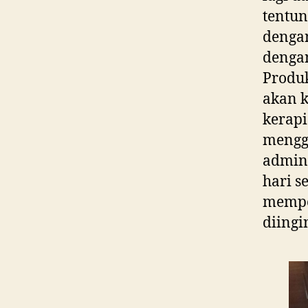
tentun
dengan
dengan
Produk
akan k
kerapi
menggu
admin
hari s
mempe
diingi