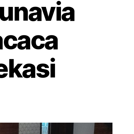
dunavia
acaca
ekasi
on
Rental
Sofa
Scandunavia
Putih
Industri