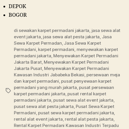
DEPOK
BOGOR
di sewakan karpet permadani jakarta
,
jasa sewa alat
event jakarta
,
jasa sewa alat pesta jakarta
,
Jasa
Sewa Karpet Permadan
,
Jasa Sewa Karpet
Permadani
,
karpet permadani
,
menyewakan karpet
permadani jakarta
,
Menyewakan Karpet Permadani
Jakarta Barat
,
Menyewakan Karpet Permadani
Jakarta Pusat
,
Menyewakan Karpet Permadani
Kawasan Industri Jababeka Bekasi
,
persewaan meja
dan karpet permadani
,
pusat penyewaan karpet
permadani yang murah jakarta
,
pusat persewaan
Tags
karpet permadani jakarta
,
pusat rental karpet
permadani jakarta
,
pusat sewa alat event jakarta
,
pusat sewa alat pesta jakarta
,
Pusat Sewa Karpet
Permadani
,
pusat sewa karpet permadani jakarta
,
rental alat event jakarta
,
rental alat pesta jakarta
,
Rental Karpet Permadani Kawasan Industri Terpadu