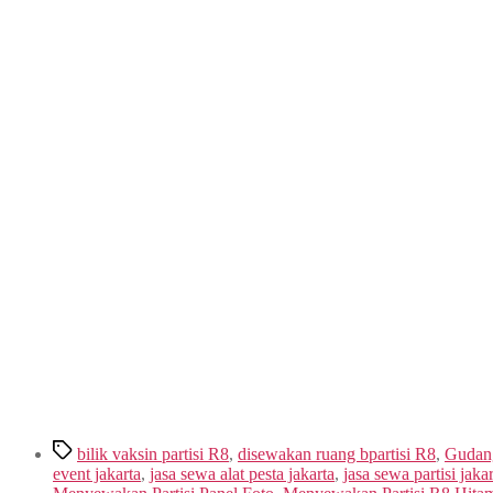
Tags
bilik vaksin partisi R8
,
disewakan ruang bpartisi R8
,
Gudang
event jakarta
,
jasa sewa alat pesta jakarta
,
jasa sewa partisi jaka