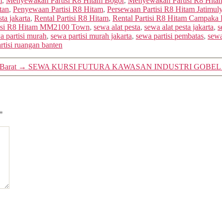
m
,
Menyewakan Partisi R8 Hitam Bogor
,
Menyewakan Partisi R8 Hita
tan
,
Penyewaan Partisi R8 Hitam
,
Persewaan Partisi R8 Hitam Jatimul
sta jakarta
,
Rental Partisi R8 Hitam
,
Rental Partisi R8 Hitam Campaka 
tisi R8 Hitam MM2100 Town
,
sewa alat pesta
,
sewa alat pesta jakarta
,
s
a partisi murah
,
sewa partisi murah jakarta
,
sewa partisi pembatas
,
sewa
rtisi ruangan banten
Barat
→
SEWA KURSI FUTURA KAWASAN INDUSTRI GOBEL
*