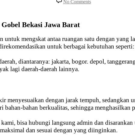
No Comments
Rental
Partisi
R8
Hitam
i Gobel Bekasi Jawa Barat
Kawasan
Industri
n untuk mengskat antaa ruangan satu dengan yang la
Gobel
Bekasi
direkomendasikan untuk berbagai kebutuhan seperti: F
Jawa
Barat
aerah, diantaranya: jakarta, bogor. depol, tanggeran
yak lagi daerah-daerah lainnya.
kir menyesuaikan dengan jarak tempuh, sedangkan un
ri bahan-bahan berkualitas, sehingga menghasilkan p
a kami, bisa hubungi langsung admin dan disarankan
 maksimal dan sesuai dengan yang diinginkan.