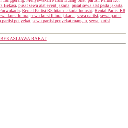
m Tanggerang
,
Menyewakan Partisi Ruang Skat
,
partisi
,
Partisi R8
,
ya Bekasi
,
pusat sewa alat event jakarta
,
pusat sewa alat pesta jakarta
,
Purwakarta
,
Rental Partisi R8 hitam Jakarta Industri
,
Rental Partisi R8
ewa kursi futura
,
sewa kursi futura jakarta
,
sewa partisi
,
sewa partisi
 partisi penyekat
,
sewa partisi penyekat ruangan
,
sewa partisi
 BEKASI JAWA BARAT