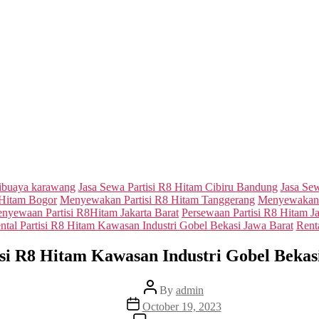
Categories
ibuaya karawang
Jasa Sewa Partisi R8 Hitam Cibiru Bandung
Jasa Sew
 Hitam Bogor
Menyewakan Partisi R8 Hitam Tanggerang
Menyewakan P
enyewaan Partisi R8Hitam Jakarta Barat
Persewaan Partisi R8 Hitam J
ntal Partisi R8 Hitam Kawasan Industri Gobel Bekasi Jawa Barat
Rent
isi R8 Hitam Kawasan Industri Gobel Bekas
Post
By
admin
author
Post
October 19, 2023
date
on