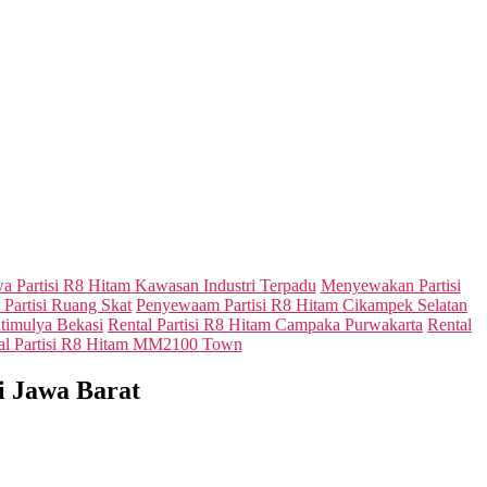
a Partisi R8 Hitam Kawasan Industri Terpadu
Menyewakan Partisi
artisi Ruang Skat
Penyewaam Partisi R8 Hitam Cikampek Selatan
atimulya Bekasi
Rental Partisi R8 Hitam Campaka Purwakarta
Rental
al Partisi R8 Hitam MM2100 Town
i Jawa Barat