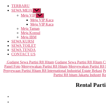
TERBARU
SEWA MEJA
Show
sub
Meja VIP
Show
menu
sub
Meja VIP Kaca
menu
Meja VIP Kaca
Meja Taman
Meja Konsul
Meja IBM
SEWA KURSI
SEWA TOILET
SEWA TENDA
CONTACT US
Gudang Sewa Partisi R8 Hitam
Gudang Sewa Partisi R8 Hitam C
Panel Foto
Menyewakan Partisi R8 Hitam
Menyewakan Partisi R8
Penyewaan Partisi Hitam R8 International Industrial Estate Bekasi
P
Partisi R8 hitam Jakarta Industri
Re
Rental Part