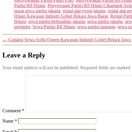
Menyewakan Partisi Panel Foto
,
Menyewakan Partisi R8 Hita
Partisi R8 Hitam
,
Penyewaam Partisi R8 Hitam Cikampek Sela
pusat sewa partisi jakarta
,
rental alat event jakarta
,
rental alat pe
Hitam Kawasan Industri Gobel Bekasi Jawa Barat
,
Rental Par
bekasi
,
sewa partisi berkualitas jakarta
,
sewa partisi jakarta
,
sew
permeter
,
Sewa Partisi R8 Hitam
,
sewa partisi ruangan
,
sewa pa
←
Gudang Sewa Soffa Queen Kawasan Industri Gobel Bekasi Jawa 
Leave a Reply
Your email address will not be published.
Required fields are marked
Comment
*
Name
*
Email
*