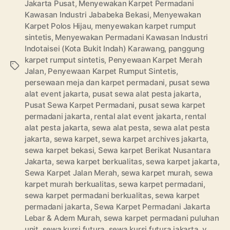
Jakarta Pusat
,
Menyewakan Karpet Permadani
Kawasan Industri Jababeka Bekasi
,
Menyewakan
Karpet Polos Hijau
,
menyewakan karpet rumput
sintetis
,
Menyewakan Permadani Kawasan Industri
Indotaisei (Kota Bukit Indah) Karawang
,
panggung
karpet rumput sintetis
,
Penyewaan Karpet Merah
Tags
Jalan
,
Penyewaan Karpet Rumput Sintetis
,
persewaan meja dan karpet permadani
,
pusat sewa
alat event jakarta
,
pusat sewa alat pesta jakarta
,
Pusat Sewa Karpet Permadani
,
pusat sewa karpet
permadani jakarta
,
rental alat event jakarta
,
rental
alat pesta jakarta
,
sewa alat pesta
,
sewa alat pesta
jakarta
,
sewa karpet
,
sewa karpet archives jakarta
,
sewa karpet bekasi
,
Sewa karpet Berikat Nusantara
Jakarta
,
sewa karpet berkualitas
,
sewa karpet jakarta
,
Sewa Karpet Jalan Merah
,
sewa karpet murah
,
sewa
karpet murah berkualitas
,
sewa karpet permadani
,
sewa karpet permadani berkualitas
,
sewa karpet
permadani jakarta
,
Sewa Karpet Permadani Jakarta
Lebar & Adem Murah
,
sewa karpet permadani puluhan
unit
,
sewa kursi futura
,
sewa kursi futura jakarta
,
v