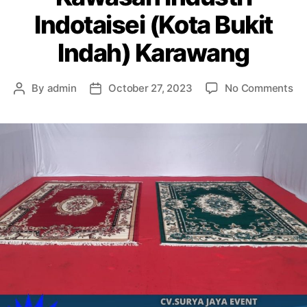
Indotaisei (Kota Bukit
Indah) Karawang
on
By
admin
October 27, 2023
No Comments
Post
Post
Me
author
date
Pe
Ka
Ind
Ind
(K
Bu
In
Ka