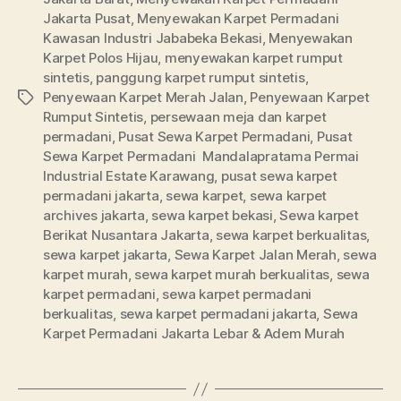
Jakarta Pusat
,
Menyewakan Karpet Permadani
Kawasan Industri Jababeka Bekasi
,
Menyewakan
Karpet Polos Hijau
,
menyewakan karpet rumput
sintetis
,
panggung karpet rumput sintetis
,
Penyewaan Karpet Merah Jalan
,
Penyewaan Karpet
Tags
Rumput Sintetis
,
persewaan meja dan karpet
permadani
,
Pusat Sewa Karpet Permadani
,
Pusat
Sewa Karpet Permadani Mandalapratama Permai
Industrial Estate Karawang
,
pusat sewa karpet
permadani jakarta
,
sewa karpet
,
sewa karpet
archives jakarta
,
sewa karpet bekasi
,
Sewa karpet
Berikat Nusantara Jakarta
,
sewa karpet berkualitas
,
sewa karpet jakarta
,
Sewa Karpet Jalan Merah
,
sewa
karpet murah
,
sewa karpet murah berkualitas
,
sewa
karpet permadani
,
sewa karpet permadani
berkualitas
,
sewa karpet permadani jakarta
,
Sewa
Karpet Permadani Jakarta Lebar & Adem Murah