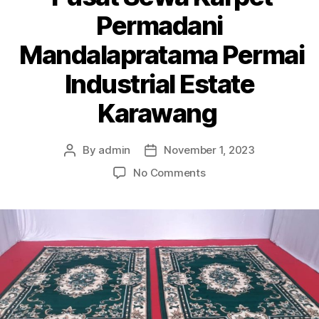
Permadani
Mandalapratama Permai
Industrial Estate
Karawang
By
admin
November 1, 2023
Post
Post
author
date
on
No Comments
Pusat
Sewa
Karpet
Permadani
Mandalapratama
Permai
Industrial
Estate
Karawang