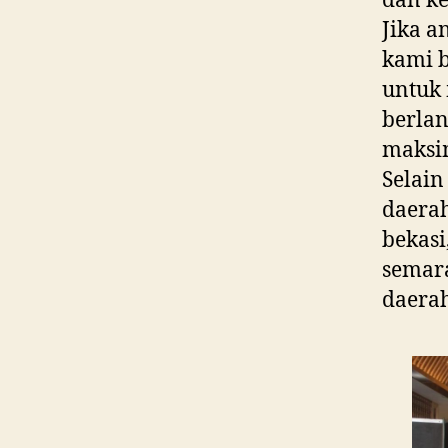
dan k
Jika a
kami 
untuk 
berlan
maksim
Selain
daerah
bekasi
semara
daerah