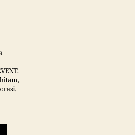
a
EVENT.
 hitam,
orasi,