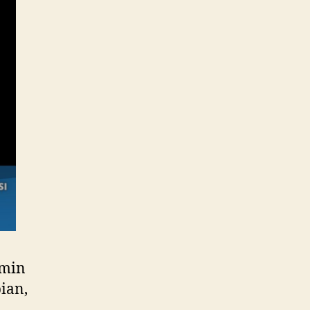
amin
pian,