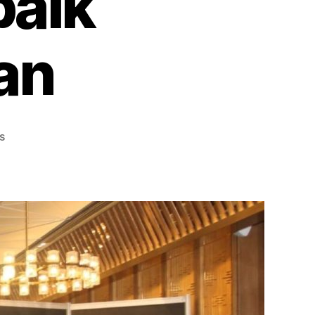
baik
an
on
s
Sewa
Partisi
Hitam
Pelayanan
Terbaik
Jakarta
Selatan