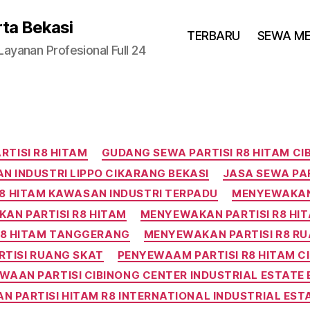
rta Bekasi
TERBARU
SEWA M
yanan Profesional Full 24
Categories
TISI R8 HITAM
GUDANG SEWA PARTISI R8 HITAM C
N INDUSTRI LIPPO CIKARANG BEKASI
JASA SEWA PAR
R8 HITAM KAWASAN INDUSTRI TERPADU
MENYEWAKAN 
AN PARTISI R8 HITAM
MENYEWAKAN PARTISI R8 HI
R8 HITAM TANGGERANG
MENYEWAKAN PARTISI R8 R
TISI RUANG SKAT
PENYEWAAM PARTISI R8 HITAM C
WAAN PARTISI CIBINONG CENTER INDUSTRIAL ESTATE
 PARTISI HITAM R8 INTERNATIONAL INDUSTRIAL EST