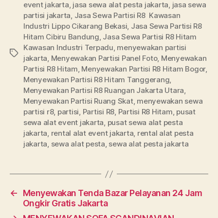
event jakarta
,
jasa sewa alat pesta jakarta
,
jasa sewa
partisi jakarta
,
Jasa Sewa Partisi R8 Kawasan
Industri Lippo Cikarang Bekasi
,
Jasa Sewa Partisi R8
Hitam Cibiru Bandung
,
Jasa Sewa Partisi R8 Hitam
Kawasan Industri Terpadu
,
menyewakan partisi
Tags
jakarta
,
Menyewakan Partisi Panel Foto
,
Menyewakan
Partisi R8 Hitam
,
Menyewakan Partisi R8 Hitam Bogor
,
Menyewakan Partisi R8 Hitam Tanggerang
,
Menyewakan Partisi R8 Ruangan Jakarta Utara
,
Menyewakan Partisi Ruang Skat
,
menyewakan sewa
partisi r8
,
partisi
,
Partisi R8
,
Partisi R8 Hitam
,
pusat
sewa alat event jakarta
,
pusat sewa alat pesta
jakarta
,
rental alat event jakarta
,
rental alat pesta
jakarta
,
sewa alat pesta
,
sewa alat pesta jakarta
←
Menyewakan Tenda Bazar Pelayanan 24 Jam
Ongkir Gratis Jakarta