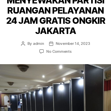
MENYEWAKAN PARTISI
RUANGAN PELAYANAN
24 JAM GRATIS ONGKIR
JAKARTA
By
admin
November 14, 2023
Post
Post
author
date
on
No Comments
MENYEWAKAN
PARTISI
RUANGAN
PELAYANAN
24
JAM
GRATIS
ONGKIR
JAKARTA