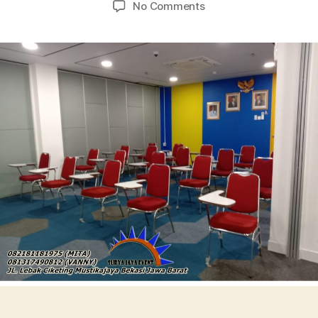
on
No Comments
MENYEWAKAN
KURSI
TEST
FUTURA
BUSA
TEBAL
JAKARTA