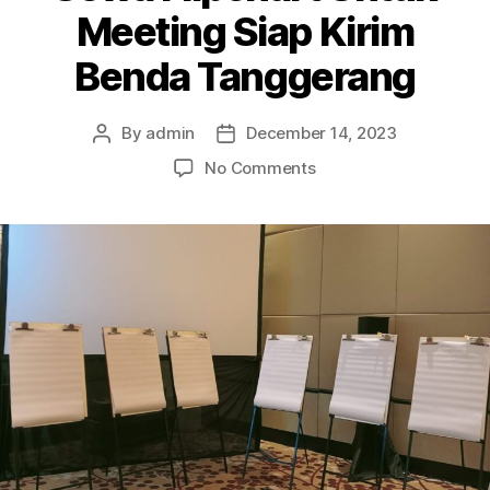
Meeting Siap Kirim
Benda Tanggerang
By
admin
December 14, 2023
Post
Post
author
date
on
No Comments
Sewa
Flipchart
Untuk
Meeting
Siap
Kirim
Benda
Tanggerang