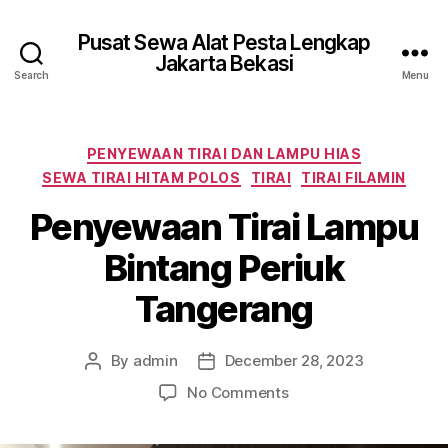
Pusat Sewa Alat Pesta Lengkap
Jakarta Bekasi
Search
Menu
Categories
PENYEWAAN TIRAI DAN LAMPU HIAS
SEWA TIRAI HITAM POLOS
TIRAI
TIRAI FILAMIN
Penyewaan Tirai Lampu
Bintang Periuk
Tangerang
By
admin
December 28, 2023
Post
Post
author
date
on
No Comments
Penyewaan
Tirai