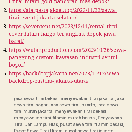
l-tirai-hitam-gold-pancoran-mas-depok/
https://alatpestajaksel.top/2023/11/22/sewa-
tirai-event-jakarta-selatan/
https://seventent.net/2023/12/11/rental-tirai-
cover-hitam-harga-terjangkau-depok-jawa-
barat/
https://wulanproduction.com/2023/10/26/sewa-
panggung-custom-kawasan-industri-sentul-
bogor/
https://backdropjakarta.net/2023/10/12/sewa-
backdrop-custom-jakarta-utara/
jasa sewa tirai bekasi. menyewakan tirai jakarta
,
jasa
sewa tirai bogor
,
jasa sewa tirai jakarta
,
jasa sewa
tirai murah jakarta
,
menyewakan tirai bekasi
,
menyewakan tirai filamin murah bekasi
,
Penyewaan
Tirai Dan Lampu Hias
,
pusat sewa tirai filamin bekasi
,
Pusat Sewa Tirai Hitam
,
pusat sewa tirai jakarta
,