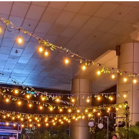
B
H
T
2
J