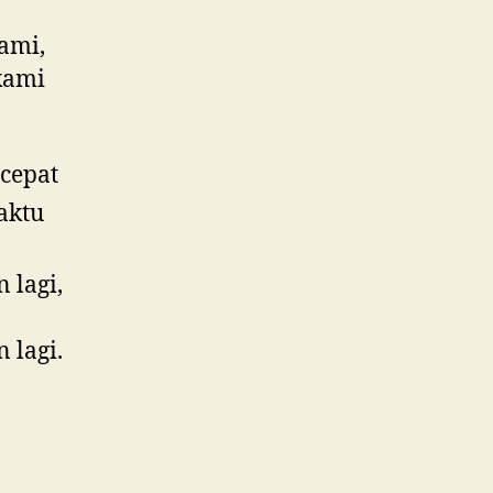
ami,
kami
cepat
aktu
 lagi,
 lagi.