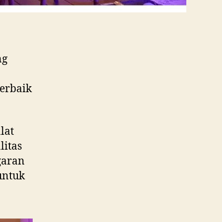
ng
terbaik
lat
litas
garan
untuk