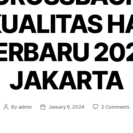
UALITAS 
ERBARU 20
JAKARTA
o
By
admin
January 9, 2024
2 Comments
Post
Post
S
author
date
K
C