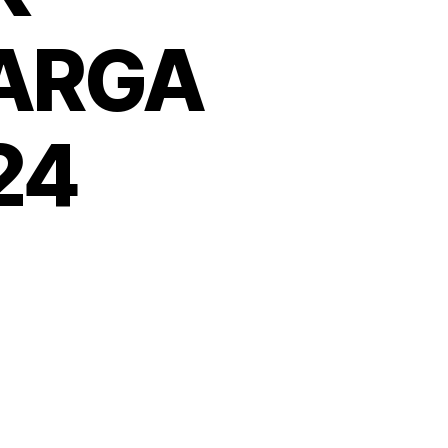
HARGA
24
n
EWA
URSI
ROSSBACK