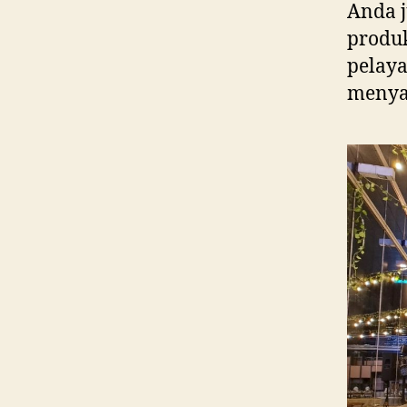
Anda j
produk
pelaya
menya