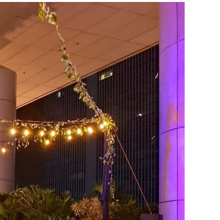
ERKUALITAS
ARGA
ERBARU
024
AKARTA