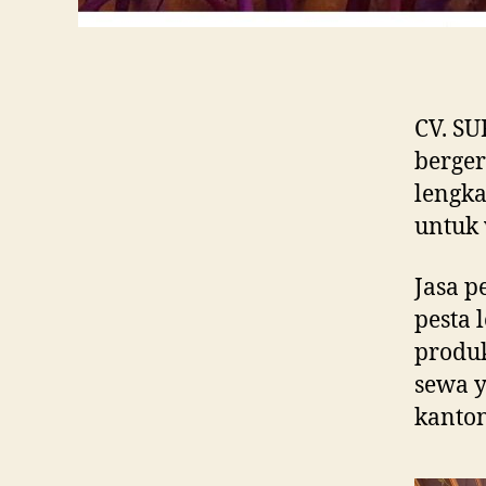
CV. S
berger
lengka
untuk 
Jasa p
pesta 
produ
sewa y
kanton