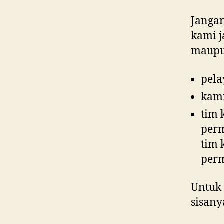
Janga
kami j
maupu
pela
kami
tim 
perm
tim 
perm
Untuk
sisany