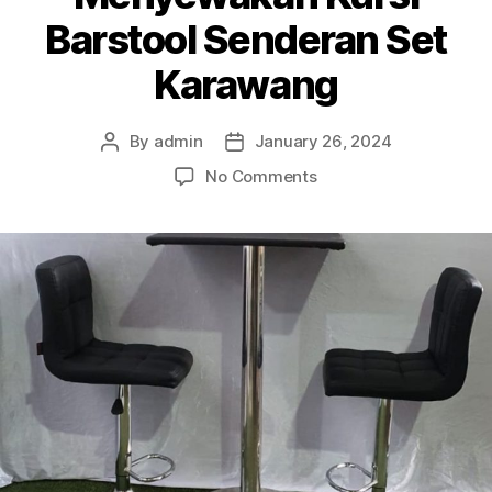
Barstool Senderan Set
Karawang
By
admin
January 26, 2024
Post
Post
author
date
on
No Comments
Menyewakan
Kursi
Barstool
Senderan
Set
Karawang