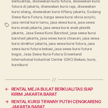
berkualitas
,
disewakan kursi futura
,
disewakan kursi
futura di jakarta
,
disewakan kursi raja
,
disewakan
kursi silang
,
disewakan kursi tiffany jakarta
,
Gudang
Sewa Kursi Futura
,
harga sewa kursi olivia acrylic
,
jasa rental kursi tamu
,
jasa sewa kursi
,
jasa sewa
Tags
kursi anak jakarta
,
jasa sewa kursi anak plastik
jakarta
,
Jasa Sewa Kursi Barstool
,
jasa sewa kursi
barstool jakarta
,
jasa sewa kursi chiavari
,
jasa sewa
kursi direktur jakarta
,
jasa sewa kursi futura
,
jasa
sewa kursi futura bekasi
,
jasa sewa kursi futura
bogor
,
Jasa Sewa Kursi Futura Greenland
International Industrial Center (GIIC) Bekasi
,
kursi
,
kursikursi
←
RENTAL MEJA BULAT BERKUALITAS SIAP
KIRIM JAKARTA BARAT
→
RENTAL KURSI TIFANNY PUTIH CENGKARENG
JAKARTA BARAT