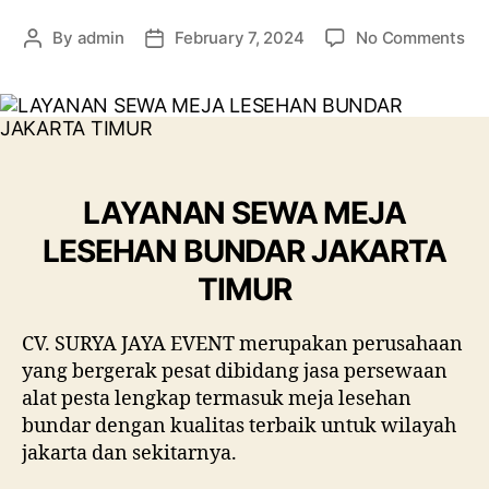
on
By
admin
February 7, 2024
No Comments
Post
Post
LA
author
date
SE
ME
LE
BU
JA
LAYANAN SEWA MEJA
TI
LESEHAN BUNDAR JAKARTA
TIMUR
CV. SURYA JAYA EVENT merupakan perusahaan
yang bergerak pesat dibidang jasa persewaan
alat pesta lengkap termasuk meja lesehan
bundar dengan kualitas terbaik untuk wilayah
jakarta dan sekitarnya.